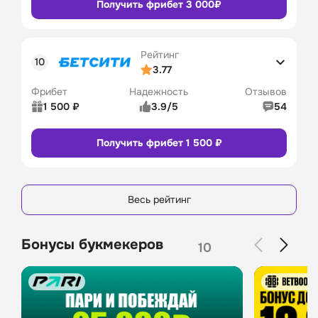
Получить фрибет 3 000₽
пользователей
Промокод
Бонусы
Коэффициенты
4/5
16
Линия в прематче
4/5
Рейтинг
Линия в лайве
Сайт
Приложение
3/5
3.77
Удобство платежей
4/5
Фрибет
Надежность
Отзывов
Служба поддержки
4/5
1 500 ₽
3.9/5
54
Бонусы и акции
4/5
Рейтинг 
5/5
Получить фрибет 1 500 ₽
пользователей
Промокод
Бонусы
Коэффициенты
3/5
8
Линия в прематче
3/5
Линия в лайве
Сайт
Приложение
4/5
Весь рейтинг
Удобство платежей
4/5
Служба поддержки
4/5
Бонусы букмекеров
10
Бонусы и акции
4/5
Промокод
Бонусы
13