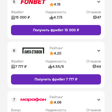
Линия в лайве
Сайт
Приложение
4/5
4.19
Удобство платежей
4/5
Фрибет
Надежность
Отзывов
Служба поддержки
4/5
15 000 ₽
4.7/5
47
Бонусы и акции
5/5
Рейтинг 
5/5
Получить фрибет 15 000 ₽
пользователей
Промокод
Бонусы
Коэффициенты
4/5
10
Линия в прематче
4/5
Рейтинг
Линия в лайве
Сайт
Приложение
4/5
4.20
Удобство платежей
4/5
Фрибет
Надежность
Отзывов
Служба поддержки
5/5
7 777 ₽
4.55/5
44
Бонусы и акции
4/5
Рейтинг 
5/5
Получить фрибет 7 777 ₽
пользователей
Промокод
Бонусы
Коэффициенты
4/5
10
Линия в прематче
4/5
Рейтинг
Сайт
Приложение
Линия в лайве
4/5
4.06
Удобство платежей
4/5
Бонус
Надежность
Отзывов
Служба поддержки
4/5