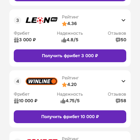
Коэффициенты
5/5
22
Линия в прематче
4/5
Рейтинг
Линия в лайве
Сайт
Приложение
5/5
4.36
Удобство платежей
4/5
Фрибет
Надежность
Отзывов
Служба поддержки
4/5
3 000 ₽
4.8/5
50
Бонусы и акции
5/5
Рейтинг 
5/5
Получить фрибет 3 000 ₽
пользователей
Промокод
Бонусы
Коэффициенты
5/5
42
Линия в прематче
5/5
Рейтинг
Линия в лайве
Сайт
Приложение
3/5
4.20
Удобство платежей
4/5
Фрибет
Надежность
Отзывов
Служба поддержки
5/5
10 000 ₽
4.75/5
58
Бонусы и акции
4/5
Рейтинг 
5/5
Получить фрибет 10 000 ₽
пользователей
Промокод
Бонусы
Коэффициенты
4/5
34
Линия в прематче
4/5
Рейтинг