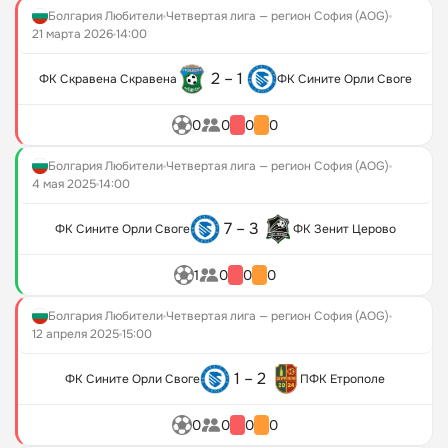
Лига Чемпионов
Зенит
Betcity
Тенниси
Теннис
Настольный теннис
Баскетбол
Болгария Любители
Четвертая лига — регион София (AOG)
21 марта 2026
14:00
Лига Европы
Спортбет
Bettery
Балтбет
Футбол
Волейбол
Теннис
24bet
Zenit
Беттери
Киберспорт
Настольный теннис
2 – 1
ФК Скравена Скравена
ФК Сините Орли Своге
Рейтинги
Футбол
Спортбет
Зенит
Волейбол
Прочие категории
Лучшие букмекеры
РПЛ
24bet
Киберспорт
0
0
0
0
Приложения для iOS
Футбол
Легальные букмекерские конторы
Фрибеты
Лига чемпионов
Российские букмекеры
Фрибеты без депозита
АПЛ
РПЛ
Leon
Болгария Любители
Четвертая лига — регион София (AOG)
БК с мобильным приложением
Фрибет без отыгрыша
Серия А
Лига чемпионов
Zenit
4 мая 2025
14:00
Надежные букмекеры
Промокод без отыгрыша
Ла Лига
АПЛ
Лига Ставок
БК с гостевым демосчетом
Бонус за регистрацию без отыгрыша
Бундеслига
Серия А
Марафон
7 – 3
ФК Сините Орли Своге
ФК Зенит Церово
БК с большими коэффициентами
Фрибеты сегодня
Лига Европы
Ла Лига
Melbet
БК с минимальными депозитами
Лучшие фрибеты
Лига конференций
Бундеслига
Pari
1
0
0
0
Букмекеры для ставок на американский футбол
Фрибет новым игрокам
Лига наций
Лига Европы
Tennisi
Букмекеры для ставок на бейсбол
Новые БК с фрибетом
Суперкубок УЕФА
Лига конференций
Fonbet
Болгария Любители
Четвертая лига — регион София (AOG)
Хоккей
Хоккей
12 апреля 2025
15:00
Букмекеры для ставок на гольф
Фрибет 3000
Betcity
Букмекеры для ставок на автогонки
Акции букмекерских контор при регистрации
КХЛ
КХЛ
BetBoom
1 – 2
ФК Сините Орли Своге
ПФК Етрополе
Букмекеры для ставок на чемпионаты мира и Европы
Промокоды букмекеров
НХЛ
НХЛ
Bettery
Букмекеры для ставок на дартс
Бездепозитные бонусы за регистрацию
АХЛ
АХЛ
Olimpbet
0
0
0
0
Баскетбол
Баскетбол
Букмекеры для ставок на скачки
Бездепозитные бонусы букмекеров
Winline