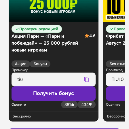
Сайт
Приложение
Проверен редакцией
Провере
Акция Пари — «Пари и
4.6
Фрибет Б
побеждай» — 25 000 рублей
Август 20
новым игрокам
Акции
Бонусы
Без отыгр
Промокод
Промокод
Получить бонус
П
381
434
Оцените
Оцените
Бессрочно
Бессрочно