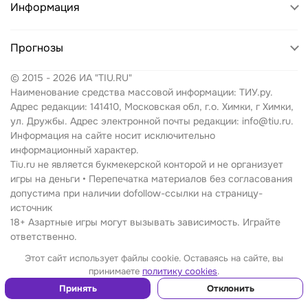
Информация
Leon
Мелбет
БетБум
Winline
Политика конфиденциальности
Прогнозы
Бетсити
Леон
Fonbet
Политика cookies
Марафон
© 2015 - 2026 ИА "TIU.RU"
Винлайн
Прогнозы на спорт
Марафон
Пользовательское соглашение
Наименование средства массовой информации: ТИУ.ру.
Фонбет
Фонбет
Футбол
Адрес редакции: 141410, Московская обл, г.о. Химки, г Химки,
Betcity
Согласие на обработку персональных данных
ул. Дружбы. Адрес электронной почты редакции: info@tiu.ru.
Винлайн
Марафон
Хоккей
Информация на сайте носит исключительно
Melbet
Контакты
информационный характер.
Бетсити
Баскетбол
Tiu.ru не является букмекерской конторой и не организует
Лига Ставок
Вакансии
игры на деньги • Перепечатка материалов без согласования
Мелбет
Теннис
допустима при наличии dofollow-ссылки на страницу-
Olimpbet
Блог
источник
Лига ставок
Настольный теннис
18+ Азартные игры могут вызывать зависимость. Играйте
Архив
ответственно.
Олимпбет
Волейбол
TIU в соцсетях:
Новости
Этот сайт использует файлы cookie. Оставаясь на сайте, вы
Киберспорт
принимаете
политику cookies
.
Карта сайта
Принять
Отклонить
Бонус 25 000 ₽
Фрибет 10 000 ₽
РПЛ
О проекте