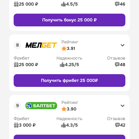
25 000 ₽
4.5/5
46
Бонусы и акции
5/5
Рейтинг 
5/5
Получить бонус 25 000 ₽
пользователей
Бонусы
17
Коэффициенты
4/5
Сайт
Приложение
Линия в прематче
4/5
Рейтинг
Линия в лайве
4/5
3.91
Удобство платежей
4/5
Фрибет
Надежность
Отзывов
Служба поддержки
4/5
25 000 ₽
4.25/5
48
Бонусы и акции
4/5
Рейтинг 
5/5
Получить фрибет 25 000₽
пользователей
Промокод
Бонусы
Коэффициенты
4/5
15
Линия в прематче
4/5
Рейтинг
Линия в лайве
Сайт
Приложение
3/5
3.90
Удобство платежей
4/5
Фрибет
Надежность
Отзывов
Служба поддержки
4/5
3 000 ₽
4.3/5
42
Бонусы и акции
4/5
Рейтинг 
5/5