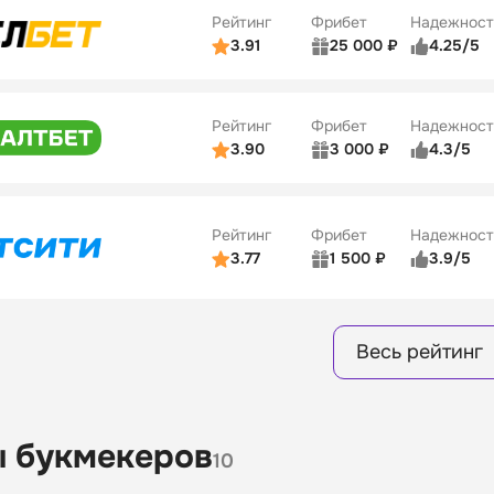
Рейтинг
Фрибет
Надежност
ции
4/5
3.91
25 000 ₽
4.25/5
ьзователей
5/5
Коэффициенты
Бонусы
ве
3/5
Удобство платежей
15
Рейтинг
Фрибет
Надежност
ции
4/5
3.90
3 000 ₽
4.3/5
ьзователей
5/5
Коэффициенты
Бонусы
ве
3/5
Удобство платежей
16
Рейтинг
Фрибет
Надежност
ции
4/5
3.77
1 500 ₽
3.9/5
Бонусы
ьзователей
5/5
Коэффициенты
8
ве
4/5
Удобство платежей
Весь рейтинг
ции
4/5
Бонусы
13
 букмекеров
10