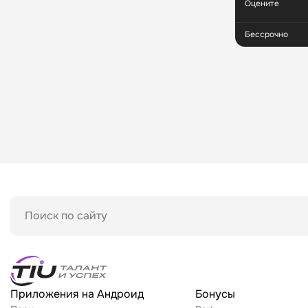
Оцените
Бессрочно
Поиск по матч-центру
Приложения на Андроид
Бонусы