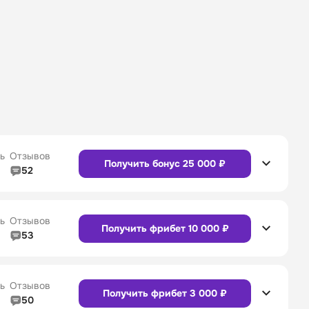
ь
Отзывов
Получить бонус 25 000 ₽
52
5/5
Линия в прематче
4/5
4/5
Служба поддержки
5/5
ь
Отзывов
Получить фрибет 10 000 ₽
53
5/5
Линия в прематче
4/5
4/5
Служба поддержки
4/5
Сайт
Приложение
ь
Отзывов
Получить фрибет 3 000 ₽
50