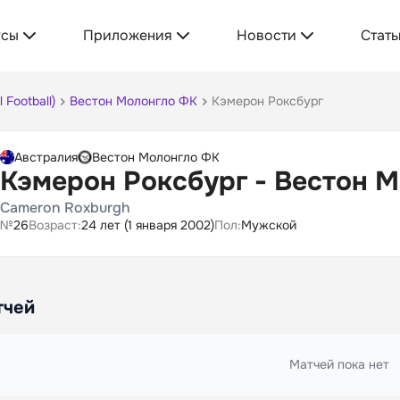
усы
Приложения
Новости
Стать
Football)
Вестон Молонгло ФК
Кэмерон Роксбург
Австралия
Вестон Молонгло ФК
Кэмерон Роксбург - Вестон 
Cameron Roxburgh
№
26
Возраст:
24 лет (1 января 2002)
Пол:
Мужской
тчей
Матчей пока нет