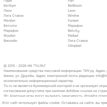
Пари
Pari
БетБум
BetBoom
Леон
Leon
Лига Ставок
Winline
Мелбет
Fonbet
Бетсити
Марафон
Марафон
Betcity
Фонбет
Melbet
Винлайн
Лига Ставок
Olimpbet
© 2015 - 2026 ИА "TIU.RU"
Наименование средства массовой информации: ТИУ.ру. Адрес ред
Химки, ул. Дружбы. Адрес электронной почты редакции: info@ti
исключительно информационный характер.
Tiu.ru не является букмекерской конторой и не организует игр
согласования допустима при наличии dofollow-ссылки на стра
18+ Азартные игры могут вызывать зависимость. Играйте отве
Этот сайт использует файлы cookie. Оставаясь на сайте, вы п