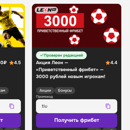
Проверен редакцией
00₽
4.5
Акция Леон —
4.4
«Приветственный фрибет» —
3000 рублей новым игрокам!
кам
Акции
Бонусы
Промокод
т
Получить фрибет