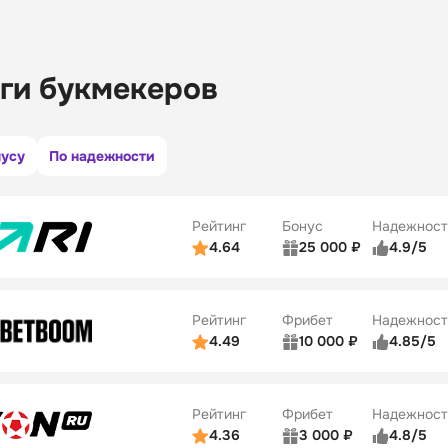
ги букмекеров
нусу
По надежности
Рейтинг
Бонус
Надежност
4.64
25 000 ₽
4.9/5
ьзователей
5/5
Коэффициенты
ве
5/5
Удобство платежей
Рейтинг
Фрибет
Надежност
ции
5/5
4.49
10 000 ₽
4.85/5
ьзователей
5/5
Коэффициенты
Бонусы
ве
5/5
Удобство платежей
22
Рейтинг
Фрибет
Надежност
ции
5/5
4.36
3 000 ₽
4.8/5