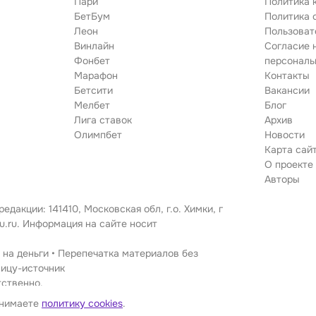
Пари
Политика 
БетБум
Политика c
Леон
Пользоват
Винлайн
Согласие 
Фонбет
персональ
Марафон
Контакты
Бетсити
Вакансии
Мелбет
Блог
Лига ставок
Архив
Олимпбет
Новости
Карта сай
О проекте
Авторы
акции: 141410, Московская обл, г.о. Химки, г
u.ru. Информация на сайте носит
ы на деньги • Перепечатка материалов без
ницу-источник
тственно.
ринимаете
политику cookies
.