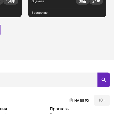
156
38
24
Оцените
Бессрочно
18+
НАВЕРХ
ция
Прогнозы