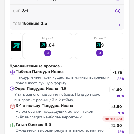
3-1
СЧЁТ
больше 3.5
ТОТАЛ
Игрок1
Игрок2
1.04
9
Дополнительные прогнозы
Победа Пандура Ивана
×1.75
Пандур имеет преимущество в личных встречах и
85%
показывает лучшую форму.
Фора Пандура Ивана -1.5
×1.90
Учитывая его недавние победы, Пандур может
80%
выиграть с разницей в 2 гейма.
3-1 в пользу Пандура Ивана
×3.50
На основании предыдущих встреч, такой
70%
счёт выглядит наиболее вероятным.
Не прошла
Тотал больше 3.5
×2.00
Ожидается высокая результативность, как это
75%