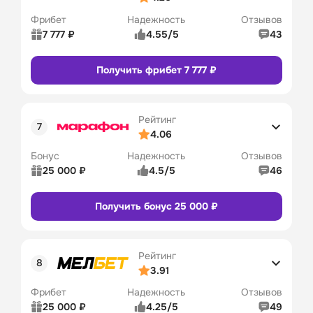
Удобство платежей
4/5
Фрибет
Надежность
Отзывов
Служба поддержки
5/5
7 777 ₽
4.55/5
43
Бонусы и акции
4/5
Рейтинг 
5/5
Получить фрибет 7 777 ₽
пользователей
Промокод
Бонусы
Коэффициенты
4/5
10
Линия в прематче
4/5
Рейтинг
Сайт
Приложение
Линия в лайве
4/5
4.06
Удобство платежей
4/5
Бонус
Надежность
Отзывов
Служба поддержки
4/5
25 000 ₽
4.5/5
46
Бонусы и акции
5/5
Рейтинг 
5/5
Получить бонус 25 000 ₽
пользователей
Бонусы
17
Коэффициенты
4/5
Сайт
Приложение
Линия в прематче
4/5
Рейтинг
Линия в лайве
4/5
3.91
Удобство платежей
4/5
Фрибет
Надежность
Отзывов
Служба поддержки
4/5
25 000 ₽
4.25/5
49