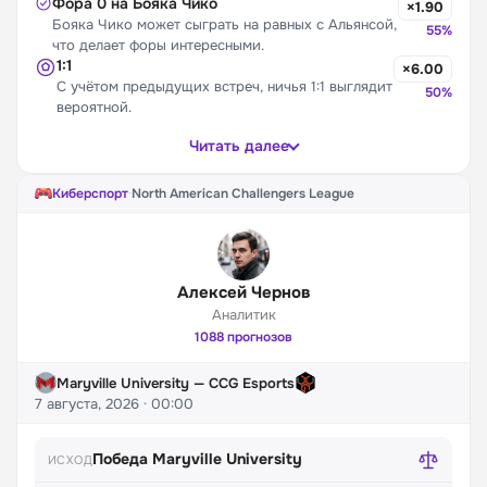
Фора 0 на Бояка Чико
×1.90
Чемпионат мира
Бояка Чико может сыграть на равных с Альянсой,
55%
Суперлига России
что делает форы интересными.
1:1
Чемпионат Европы
×6.00
С учётом предыдущих встреч, ничья 1:1 выглядит
Киберспорт
50%
вероятной.
IEM Cologne
The International
Читать далее
Esports World Cup Counter Strike
Киберспорт
·
North American Challengers League
Алексей Чернов
Аналитик
1088 прогнозов
Maryville University — CCG Esports
7 августа, 2026 · 00:00
Победа Maryville University
ИСХОД