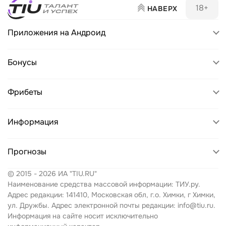
18+
НАВЕРХ
Приложения на Андроид
Пари
Бонусы
БетБум
Pari
Фрибеты
Леон
BetBoom
Лига Ставок
Пари
Информация
Leon
Мелбет
БетБум
Winline
Политика конфиденциальности
Прогнозы
Бетсити
Леон
Fonbet
Политика cookies
Марафон
© 2015 - 2026 ИА "TIU.RU"
Винлайн
Прогнозы на спорт
Марафон
Пользовательское соглашение
Наименование средства массовой информации: ТИУ.ру.
Фонбет
Фонбет
Футбол
Адрес редакции: 141410, Московская обл, г.о. Химки, г Химки,
Betcity
Согласие на обработку персональных данных
ул. Дружбы. Адрес электронной почты редакции: info@tiu.ru.
Винлайн
Марафон
Хоккей
Информация на сайте носит исключительно
Melbet
Контакты