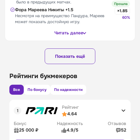
было в предыдущих матчах.
Прошла
Фора Мареева Никиты +1.5
×1.85
Несмотря на преимущество Пандура, Мареев
60%
может показать достойную игру.
Читать далее
Показать ещё
Рейтинги букмекеров
Все
По бонусу
По надежности
Рейтинг
4.64
Бонус
Надежность
Отзывов
25 000 ₽
4.9/5
52
Рейтинг 