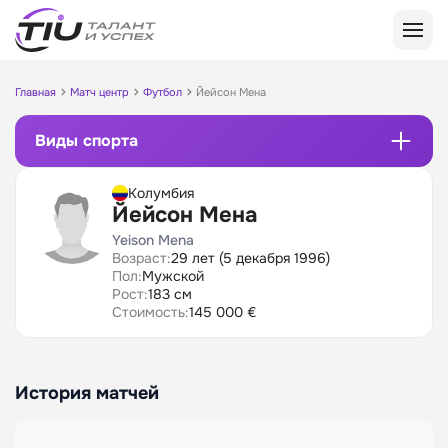
Главная
Матч центр
Футбол
Йейсон Мена
Популярные БК
Виды спорта
Пари
По букмекеру
БетБум
Леон
Pari
Колумбия
Приложения для Android
Винлайн
BetBoom
Йейсон Мена
Фонбет
Leon
Пари
Yeison Mena
Виды спорта
Марафон
Winline
БетБум
Возраст:
29 лет (5 декабря 1996)
Пол:
Мужской
Бетсити
Fonbet
Леон
Баскетбол
Рост:
183 см
Статьи о БК
Мелбет
Лига Ставок
Винлайн
Киберспорт
Стоимость:
145 000 €
Winline
Лига Ставок
Марафон
Фонбет
Теннис
База знаний
По видам спорта
Олимпбет
Бет-М
Марафон
Хоккей
Виды ставок
Тенниси
Baltbet
Бетсити
Футбол
Футбол
Футбол
По видам спорта
История матчей
Основы ставок
Балтбет
Melbet
Мелбет
Хоккей
Евролига
Сервисы
Бет-М
Olimpbet
Лига Ставок
Баскетбол
Футбол
Виды спорта
Кубок России
Беттери
Tennisi
Олимпбет
Теннис
Хоккей