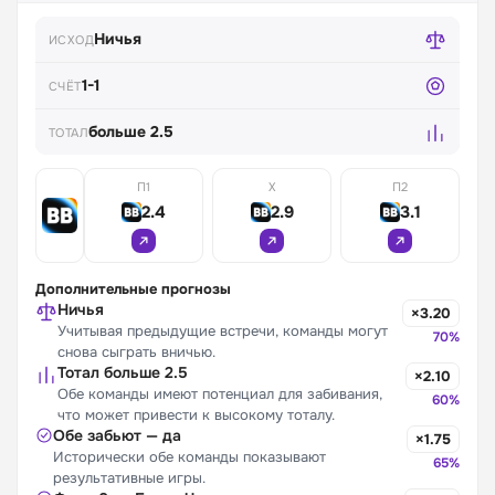
Букмекеры для ставок на киберспорт
НБА
НБА
Baltbet
Букмекеры для профессиональных игроков
Единая Лига ВТБ
Единая Лига ВТБ
24Бет
Ничья
ИСХОД
Букмекеры для ставок на футбол
Евролига
Евролига
WNBA
WNBA
1-1
СЧЁТ
Суперлига
Суперлига
Теннис
Теннис
больше 2.5
ТОТАЛ
US Open 2026 ATP
ATP
US Open 2026 WTA
WTA
П1
X
П2
Настольный теннис
Cincinnati ATP
2.4
2.9
3.1
Cincinnati WTA
Челленджер
Настольный теннис
Лига Про
Чемпионат мира
Setka Cup
Дополнительные прогнозы
Волейбол
Кубок мира
Ничья
×3.20
Учитывая предыдущие встречи, команды могут
Чемпионат Европы
Лига Наций
70%
снова сыграть вничью.
WTT Champions Yokohama, MS
Суперлига России
Тотал больше 2.5
×2.10
Киберспорт
WTT Champions Yokohama, WS
Обе команды имеют потенциал для забивания,
60%
Europe Smash Sweden, WS
IEM Cologne
что может привести к высокому тоталу.
Europe Smash Sweden, MS
The International
Обе забьют — да
×1.75
Исторически обе команды показывают
Волейбол
65%
результативные игры.
Лига Наций