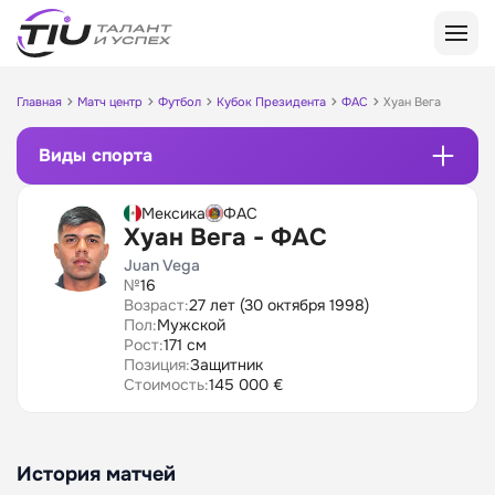
Главная
Матч центр
Футбол
Кубок Президента
ФАС
Хуан Вега
Популярные БК
Виды спорта
Пари
По букмекеру
БетБум
Леон
Pari
Мексика
ФАС
Приложения для Android
Винлайн
BetBoom
Хуан Вега - ФАС
Фонбет
Leon
Пари
Juan Vega
Виды спорта
Марафон
Winline
БетБум
№
16
Возраст:
27 лет (30 октября 1998)
Бетсити
Fonbet
Леон
Баскетбол
Пол:
Мужской
Статьи о БК
Мелбет
Лига Ставок
Винлайн
Киберспорт
Рост:
171 см
Winline
Лига Ставок
Марафон
Фонбет
Теннис
Позиция:
Защитник
База знаний
По видам спорта
Олимпбет
Бет-М
Марафон
Хоккей
Стоимость:
145 000 €
Виды ставок
Тенниси
Baltbet
Бетсити
Футбол
Футбол
Футбол
По видам спорта
Основы ставок
Балтбет
Melbet
Мелбет
Хоккей
Евролига
Сервисы
Бет-М
Olimpbet
Лига Ставок
Баскетбол
Футбол
История матчей
Виды спорта
Кубок России
Беттери
Tennisi
Олимпбет
Теннис
Хоккей