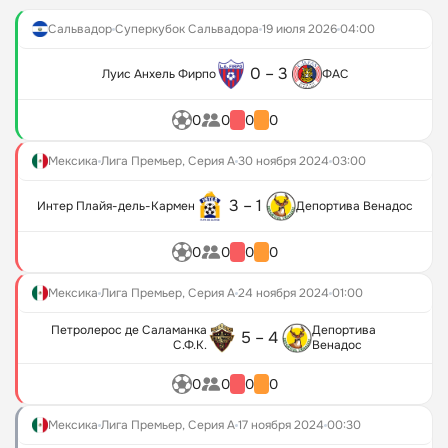
Лига Чемпионов
Зенит
Betcity
Тенниси
Теннис
Настольный теннис
Баскетбол
Сальвадор
Суперкубок Сальвадора
19 июля 2026
04:00
Лига Европы
Спортбет
Bettery
Балтбет
Футбол
Волейбол
Теннис
24bet
Zenit
Беттери
Киберспорт
Настольный теннис
0 – 3
Луис Анхель Фирпо
ФАС
Рейтинги
Футбол
Спортбет
Зенит
Волейбол
Прочие категории
Лучшие букмекеры
РПЛ
24bet
Киберспорт
0
0
0
0
Приложения для iOS
Футбол
Легальные букмекерские конторы
Фрибеты
Лига чемпионов
Российские букмекеры
Фрибеты без депозита
АПЛ
РПЛ
Leon
Мексика
Лига Премьер, Серия A
30 ноября 2024
03:00
БК с мобильным приложением
Фрибет без отыгрыша
Серия А
Лига чемпионов
Zenit
Надежные букмекеры
Промокод без отыгрыша
Ла Лига
АПЛ
Лига Ставок
3 – 1
Интер Плайя-дель-Кармен
Депортива Венадос
БК с гостевым демосчетом
Бонус за регистрацию без отыгрыша
Бундеслига
Серия А
Марафон
БК с большими коэффициентами
Фрибеты сегодня
Лига Европы
Ла Лига
Melbet
0
0
0
0
БК с минимальными депозитами
Лучшие фрибеты
Лига конференций
Бундеслига
Pari
Букмекеры для ставок на американский футбол
Фрибет новым игрокам
Лига наций
Лига Европы
Tennisi
Мексика
Лига Премьер, Серия A
24 ноября 2024
01:00
Букмекеры для ставок на бейсбол
Новые БК с фрибетом
Суперкубок УЕФА
Лига конференций
Fonbet
Петролерос де Саламанка
Депортива
Хоккей
Хоккей
Букмекеры для ставок на гольф
Фрибет 3000
Betcity
5 – 4
С.Ф.К.
Венадос
Букмекеры для ставок на автогонки
Акции букмекерских контор при регистрации
КХЛ
КХЛ
BetBoom
Букмекеры для ставок на чемпионаты мира и Европы
Промокоды букмекеров
НХЛ
НХЛ
Bettery
0
0
0
0
Букмекеры для ставок на дартс
Бездепозитные бонусы за регистрацию
АХЛ
АХЛ
Olimpbet
Баскетбол
Баскетбол
Мексика
Лига Премьер, Серия A
17 ноября 2024
00:30
Букмекеры для ставок на скачки
Бездепозитные бонусы букмекеров
Winline