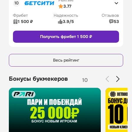
Линия в лайве
Сайт
Приложение
3/5
3.77
Удобство платежей
4/5
Фрибет
Надежность
Отзывов
Служба поддержки
4/5
1 500 ₽
3.9/5
53
Бонусы и акции
4/5
Рейтинг 
5/5
Получить фрибет 1 500 ₽
пользователей
Промокод
Бонусы
Коэффициенты
3/5
8
Линия в прематче
3/5
Линия в лайве
Сайт
Приложение
4/5
Весь рейтинг
Удобство платежей
4/5
Служба поддержки
4/5
Бонусы букмекеров
10
Бонусы и акции
4/5
Промокод
Бонусы
13
Сайт
Приложение