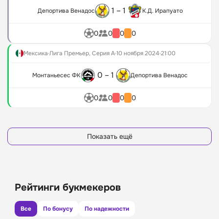
Букмекеры для ставок на киберспорт
НБА
НБА
Baltbet
1 – 1
Депортива Венадос
К.Д. Ирапуато
Букмекеры для профессиональных игроков
Единая Лига ВТБ
Единая Лига ВТБ
24Бет
Букмекеры для ставок на футбол
Евролига
Евролига
0
0
0
0
WNBA
WNBA
Суперлига
Суперлига
Мексика
Лига Премьер, Серия A
10 ноября 2024
21:00
Теннис
Теннис
US Open 2026 ATP
ATP
0 – 1
Монтаньесес ФК
Депортива Венадос
US Open 2026 WTA
WTA
Настольный теннис
Cincinnati ATP
0
0
0
0
Cincinnati WTA
Челленджер
Настольный теннис
Лига Про
Чемпионат мира
Setka Cup
Волейбол
Кубок мира
Показать ещё
Чемпионат Европы
Лига Наций
WTT Champions Yokohama, MS
Суперлига России
Киберспорт
WTT Champions Yokohama, WS
Europe Smash Sweden, WS
IEM Cologne
Рейтинги букмекеров
Europe Smash Sweden, MS
The International
Волейбол
Все
По бонусу
По надежности
Лига Наций