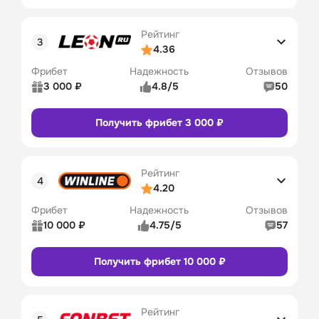
Коэффициенты
5/5
22
Чемпионат мира
Линия в прематче
4/5
Суперлига России
Рейтинг
Линия в лайве
Сайт
Приложение
5/5
Чемпионат Европы
4.36
Киберспорт
Удобство платежей
4/5
Фрибет
Надежность
Отзывов
IEM Cologne
Служба поддержки
4/5
3 000 ₽
4.8/5
50
The International
Бонусы и акции
5/5
Рейтинг 
Esports World Cup Counter Strike
5/5
Получить фрибет 3 000 ₽
пользователей
Промокод
Бонусы
Коэффициенты
5/5
42
Линия в прематче
5/5
Рейтинг
Линия в лайве
Сайт
Приложение
3/5
4.20
Удобство платежей
4/5
Фрибет
Надежность
Отзывов
Служба поддержки
5/5
10 000 ₽
4.75/5
57
Бонусы и акции
4/5
Рейтинг 
5/5
Получить фрибет 10 000 ₽
пользователей
Промокод
Бонусы
Коэффициенты
4/5
34
Линия в прематче
4/5
Рейтинг
Линия в лайве
Сайт
Приложение
4/5