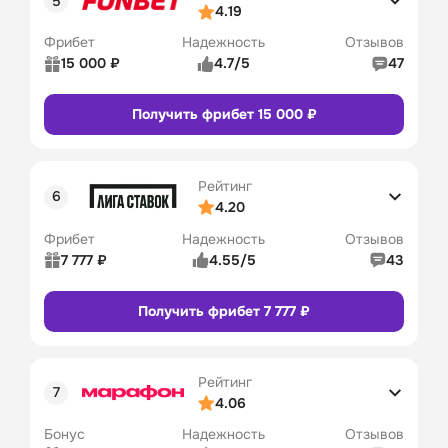
4.19
Удобство платежей
4/5
Фрибет
Надежность
Отзывов
Служба поддержки
4/5
15 000 ₽
4.7/5
47
Бонусы и акции
5/5
Рейтинг 
5/5
Получить фрибет 15 000 ₽
пользователей
Промокод
Бонусы
Коэффициенты
4/5
10
Линия в прематче
4/5
Рейтинг
Линия в лайве
Сайт
Приложение
4/5
4.20
Удобство платежей
4/5
Фрибет
Надежность
Отзывов
Служба поддержки
5/5
7 777 ₽
4.55/5
43
Бонусы и акции
4/5
Рейтинг 
5/5
Получить фрибет 7 777 ₽
пользователей
Промокод
Бонусы
Коэффициенты
4/5
10
Линия в прематче
4/5
Рейтинг
Сайт
Приложение
Линия в лайве
4/5
4.06
Удобство платежей
4/5
Бонус
Надежность
Отзывов
Служба поддержки
4/5