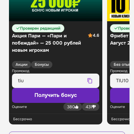
Сайт
Приложение
Проверен редакцией
Провере
Акция Пари — «Пари и
4.6
Фрибет Б
побеждай» — 25 000 рублей
Август 20
новым игрокам
Акции
Бонусы
Без отыгр
Промокод
Промокод
Получить бонус
П
380
431
Оцените
Оцените
Бессрочно
Бессрочно