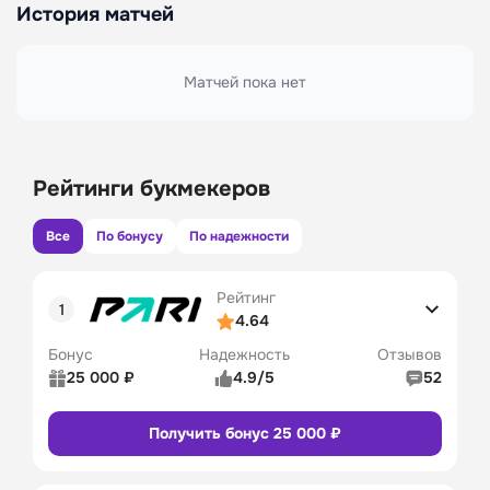
История матчей
Лига Чемпионов
Зенит
Betcity
Тенниси
Теннис
Настольный теннис
Баскетбол
Лига Европы
Спортбет
Bettery
Балтбет
Футбол
Волейбол
Теннис
24bet
Zenit
Беттери
Киберспорт
Настольный теннис
Матчей пока нет
Рейтинги
Футбол
Спортбет
Зенит
Волейбол
Прочие категории
Лучшие букмекеры
РПЛ
24bet
Киберспорт
Приложения для iOS
Футбол
Легальные букмекерские конторы
Фрибеты
Лига чемпионов
Российские букмекеры
Фрибеты без депозита
АПЛ
РПЛ
Leon
Рейтинги букмекеров
БК с мобильным приложением
Фрибет без отыгрыша
Серия А
Лига чемпионов
Zenit
Надежные букмекеры
Промокод без отыгрыша
Ла Лига
АПЛ
Лига Ставок
Все
По бонусу
По надежности
БК с гостевым демосчетом
Бонус за регистрацию без отыгрыша
Бундеслига
Серия А
Марафон
БК с большими коэффициентами
Фрибеты сегодня
Лига Европы
Ла Лига
Melbet
БК с минимальными депозитами
Лучшие фрибеты
Лига конференций
Бундеслига
Pari
Рейтинг
Букмекеры для ставок на американский футбол
Фрибет новым игрокам
Лига наций
Лига Европы
Tennisi
4.64
Букмекеры для ставок на бейсбол
Новые БК с фрибетом
Суперкубок УЕФА
Лига конференций
Fonbet
Бонус
Надежность
Отзывов
Хоккей
Хоккей
Букмекеры для ставок на гольф
Фрибет 3000
Betcity
25 000 ₽
4.9/5
52
Букмекеры для ставок на автогонки
Акции букмекерских контор при регистрации
КХЛ
КХЛ
BetBoom
Рейтинг 
Букмекеры для ставок на чемпионаты мира и Европы
Промокоды букмекеров
НХЛ
НХЛ
Bettery
5/5
Получить бонус 25 000 ₽
пользователей
Букмекеры для ставок на дартс
Бездепозитные бонусы за регистрацию
АХЛ
АХЛ
Olimpbet
Коэффициенты
5/5
Баскетбол
Баскетбол
Букмекеры для ставок на скачки
Бездепозитные бонусы букмекеров
Winline