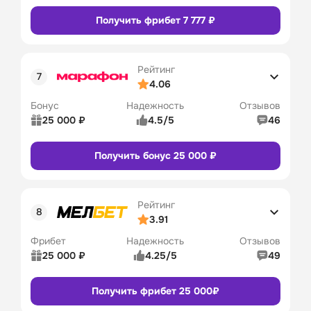
Рейтинг 
5/5
Получить фрибет 7 777 ₽
пользователей
Промокод
Бонусы
Коэффициенты
4/5
10
Линия в прематче
4/5
Рейтинг
Сайт
Приложение
Линия в лайве
4/5
4.06
Удобство платежей
4/5
Бонус
Надежность
Отзывов
Служба поддержки
4/5
25 000 ₽
4.5/5
46
Бонусы и акции
5/5
Рейтинг 
5/5
Получить бонус 25 000 ₽
пользователей
Бонусы
17
Коэффициенты
4/5
Сайт
Приложение
Линия в прематче
4/5
Рейтинг
Линия в лайве
4/5
3.91
Удобство платежей
4/5
Фрибет
Надежность
Отзывов
Служба поддержки
4/5
25 000 ₽
4.25/5
49
Бонусы и акции
4/5
Рейтинг 
5/5
Получить фрибет 25 000₽
пользователей
Промокод
Бонусы
Коэффициенты
4/5