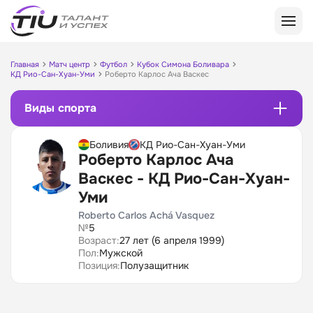
Главная
Матч центр
Футбол
Кубок Симона Боливара
КД Рио-Сан-Хуан-Уми
Роберто Карлос Ача Васкес
Популярные БК
Пари
Виды спорта
По букмекеру
БетБум
Леон
Pari
Приложения для Android
Боливия
КД Рио-Сан-Хуан-Уми
Винлайн
BetBoom
Роберто Карлос Ача
Фонбет
Leon
Пари
Васкес - КД Рио-Сан-Хуан-
Виды спорта
Марафон
Winline
БетБум
Бетсити
Fonbet
Леон
Баскетбол
Уми
Статьи о БК
Мелбет
Лига Ставок
Винлайн
Киберспорт
Roberto Carlos Achá Vasquez
Winline
Лига Ставок
Марафон
Фонбет
Теннис
№
5
Возраст:
27 лет (6 апреля 1999)
База знаний
По видам спорта
Олимпбет
Бет-М
Марафон
Хоккей
Пол:
Мужской
Виды ставок
Тенниси
Baltbet
Бетсити
Футбол
Футбол
Позиция:
Полузащитник
Футбол
По видам спорта
Основы ставок
Балтбет
Melbet
Мелбет
Хоккей
Евролига
Сервисы
Бет-М
Olimpbet
Лига Ставок
Баскетбол
Футбол
Виды спорта
Кубок России
Беттери
Tennisi
Олимпбет
Теннис
Хоккей