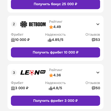
Букмекеры для ставок на киберспорт
НБА
НБА
Baltbet
5/5
Получить бонус 25 000 ₽
пользователей
Букмекеры для профессиональных игроков
Единая Лига ВТБ
Единая Лига ВТБ
24Бет
Коэффициенты
5/5
Букмекеры для ставок на футбол
Евролига
Евролига
Линия в прематче
4/5
WNBA
WNBA
Рейтинг
Суперлига
Суперлига
Линия в лайве
5/5
4.49
Теннис
Теннис
Удобство платежей
4/5
Фрибет
Надежность
Отзывов
US Open 2026 ATP
ATP
Служба поддержки
5/5
10 000 ₽
4.85/5
53
US Open 2026 WTA
WTA
Бонусы и акции
5/5
Настольный теннис
Cincinnati ATP
Рейтинг 
5/5
Cincinnati WTA
Челленджер
Получить фрибет 10 000 ₽
пользователей
Промокод
Бонусы
Настольный теннис
Лига Про
Коэффициенты
5/5
22
Чемпионат мира
Setka Cup
Линия в прематче
4/5
Волейбол
Кубок мира
Рейтинг
Линия в лайве
Сайт
Приложение
5/5
Чемпионат Европы
Лига Наций
4.36
Удобство платежей
4/5
WTT Champions Yokohama, MS
Суперлига России
Фрибет
Надежность
Отзывов
Служба поддержки
4/5
Киберспорт
WTT Champions Yokohama, WS
3 000 ₽
4.8/5
50
Бонусы и акции
5/5
Europe Smash Sweden, WS
IEM Cologne
Рейтинг 
Europe Smash Sweden, MS
The International
5/5
Получить фрибет 3 000 ₽
пользователей
Промокод
Бонусы
Волейбол
Коэффициенты
5/5
Лига Наций
42