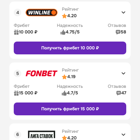
Линия в прематче
5/5
Чемпионат мира
Рейтинг
Линия в лайве
Сайт
Приложение
3/5
Суперлига России
4.20
Чемпионат Европы
Удобство платежей
4/5
Фрибет
Надежность
Отзывов
Киберспорт
Служба поддержки
5/5
10 000 ₽
4.75/5
58
IEM Cologne
Бонусы и акции
4/5
The International
Рейтинг 
5/5
Esports World Cup Counter Strike
Получить фрибет 10 000 ₽
пользователей
Промокод
Бонусы
Коэффициенты
4/5
34
Линия в прематче
4/5
Рейтинг
Линия в лайве
Сайт
Приложение
4/5
4.19
Удобство платежей
4/5
Фрибет
Надежность
Отзывов
Служба поддержки
4/5
15 000 ₽
4.7/5
47
Бонусы и акции
5/5
Рейтинг 
5/5
Получить фрибет 15 000 ₽
пользователей
Промокод
Бонусы
Коэффициенты
4/5
10
Линия в прематче
4/5
Рейтинг
Линия в лайве
Сайт
Приложение
4/5
4.20