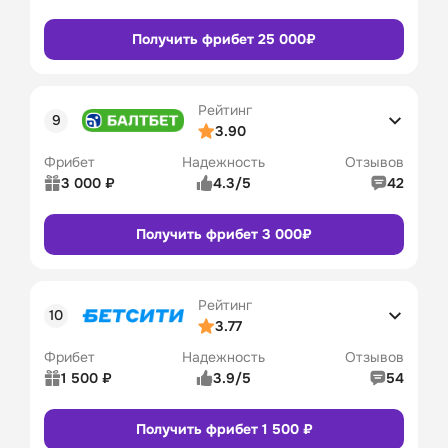
Бонусы и акции
4/5
Рейтинг 
5/5
Получить фрибет 25 000₽
пользователей
Промокод
Бонусы
Коэффициенты
4/5
15
Линия в прематче
4/5
Рейтинг
Линия в лайве
Сайт
Приложение
3/5
3.90
Удобство платежей
4/5
Фрибет
Надежность
Отзывов
Служба поддержки
4/5
3 000 ₽
4.3/5
42
Бонусы и акции
4/5
Рейтинг 
5/5
Получить фрибет 3 000₽
пользователей
Промокод
Бонусы
Коэффициенты
4/5
16
Линия в прематче
4/5
Рейтинг
Линия в лайве
Сайт
Приложение
3/5
3.77
Удобство платежей
4/5
Фрибет
Надежность
Отзывов
Служба поддержки
4/5
1 500 ₽
3.9/5
54
Бонусы и акции
4/5
Рейтинг 
5/5
Получить фрибет 1 500 ₽
пользователей
Промокод
Бонусы