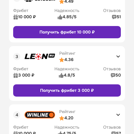
Букмекеры для ставок на киберспорт
НБА
НБА
Baltbet
4.49
Удобство платежей
4/5
Букмекеры для профессиональных игроков
Единая Лига ВТБ
Единая Лига ВТБ
24Бет
Фрибет
Надежность
Отзывов
Служба поддержки
5/5
Букмекеры для ставок на футбол
Евролига
Евролига
10 000 ₽
4.85/5
51
Бонусы и акции
5/5
WNBA
WNBA
Рейтинг 
Суперлига
Суперлига
5/5
Получить фрибет 10 000 ₽
пользователей
Промокод
Бонусы
Теннис
Теннис
Коэффициенты
5/5
US Open 2026 ATP
ATP
22
Линия в прематче
4/5
US Open 2026 WTA
WTA
Рейтинг
Настольный теннис
Линия в лайве
Сайт
Приложение
5/5
Cincinnati ATP
4.36
Cincinnati WTA
Челленджер
Удобство платежей
4/5
Фрибет
Надежность
Отзывов
Настольный теннис
Лига Про
Служба поддержки
4/5
3 000 ₽
4.8/5
50
Чемпионат мира
Setka Cup
Бонусы и акции
5/5
Волейбол
Кубок мира
Рейтинг 
5/5
Чемпионат Европы
Лига Наций
Получить фрибет 3 000 ₽
пользователей
Промокод
Бонусы
WTT Champions Yokohama, MS
Суперлига России
Коэффициенты
5/5
42
Киберспорт
WTT Champions Yokohama, WS
Линия в прематче
5/5
Europe Smash Sweden, WS
IEM Cologne
Рейтинг
Линия в лайве
Сайт
Приложение
3/5
Europe Smash Sweden, MS
The International
4.20
Удобство платежей
4/5
Волейбол
Фрибет
Надежность
Отзывов
Служба поддержки
5/5
Лига Наций
10 000 ₽
4.75/5
57