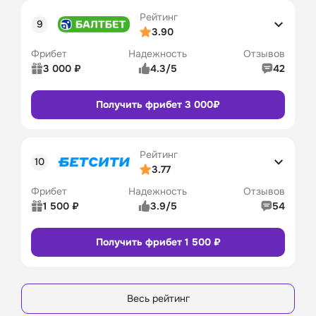
Линия в прематче
4/5
Рейтинг
Линия в лайве
Сайт
Приложение
3/5
3.90
Удобство платежей
4/5
Фрибет
Надежность
Отзывов
Служба поддержки
4/5
3 000 ₽
4.3/5
42
Бонусы и акции
4/5
Рейтинг 
5/5
Получить фрибет 3 000₽
пользователей
Промокод
Бонусы
Коэффициенты
4/5
16
Линия в прематче
4/5
Рейтинг
Линия в лайве
Сайт
Приложение
3/5
3.77
Удобство платежей
4/5
Фрибет
Надежность
Отзывов
Служба поддержки
4/5
1 500 ₽
3.9/5
54
Бонусы и акции
4/5
Рейтинг 
5/5
Получить фрибет 1 500 ₽
пользователей
Промокод
Бонусы
Коэффициенты
3/5
8
Линия в прематче
3/5
Линия в лайве
Сайт
Приложение
4/5
Весь рейтинг
Удобство платежей
4/5