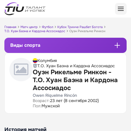
Главная
Матч центр
Футбол
Кубок Тринче Рашбет Богота
Т.О. Хуан Баэна и Кардона Ассосиадос
Оуэн Рикельме Ринкон
Популярные БК
Пари
Виды спорта
По букмекеру
БетБум
Леон
Pari
Приложения для Android
Колумбия
Винлайн
BetBoom
Т.О. Хуан Баэна и Кардона Ассосиадос
Фонбет
Leon
Пари
Оуэн Рикельме Ринкон -
Виды спорта
Марафон
Winline
БетБум
Т.О. Хуан Баэна и Кардона
Бетсити
Fonbet
Леон
Баскетбол
Ассосиадос
Статьи о БК
Мелбет
Лига Ставок
Винлайн
Киберспорт
Winline
Лига Ставок
Марафон
Фонбет
Теннис
Owen Riquelme Rincón
Возраст:
23 лет (8 сентября 2002)
База знаний
По видам спорта
Олимпбет
Бет-М
Марафон
Хоккей
Пол:
Мужской
Виды ставок
Тенниси
Baltbet
Бетсити
Футбол
Футбол
Футбол
По видам спорта
Основы ставок
Балтбет
Melbet
Мелбет
Хоккей
Евролига
Сервисы
Бет-М
Olimpbet
Лига Ставок
Баскетбол
Футбол
Виды спорта
Кубок России
Беттери
Tennisi
Олимпбет
Теннис
Хоккей
История матчей