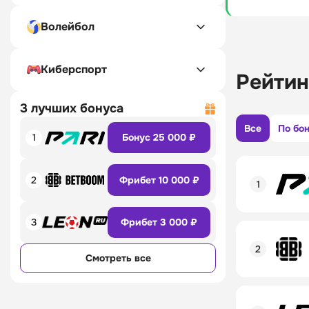
Волейбол
Киберспорт
Рейтин
3 лучших бонуса
Все
По бо
1
Бонус 25 000 ₽
2
Фрибет 10 000 ₽
Рейтинг пол
3
Фрибет 3 000 ₽
Линия в лай
Бонусы и ак
Смотреть все
Рейтинг пол
Промокод
Линия в лай