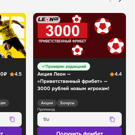
Проверен редакцией
00₽
4.5
Акция Леон —
4.4
«Приветственный фрибет» —
3000 рублей новым игрокам!
кам
Акции
Бонусы
Промокод
т
Получить фрибет