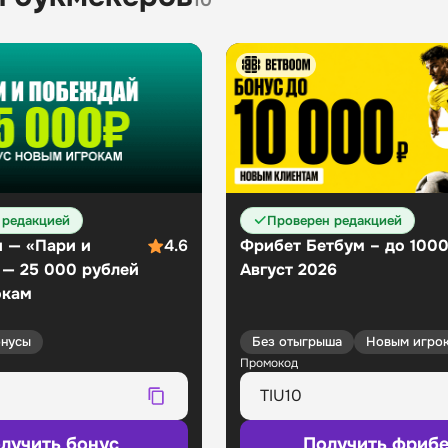
10
 редакцией
Проверен редакцией
 — «Пари и
4.6
Фрибет Бетбум – до 100
 — 25 000 рублей
Август 2026
окам
нусы
Без отыгрыша
Новым игро
Промокод
лучить бонус
Получить фрибе