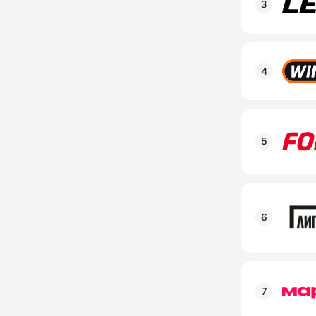
Бонусы и ак
Рейтинг пол
Промокод
Линия в лай
Бонусы и ак
Рейтинг пол
Промокод
Линия в лай
Бонусы и ак
Промокод
Рейтинг пол
Линия в лай
Бонусы и ак
Промокод
Рейтинг пол
Линия в лай
Бонусы и ак
Рейтинг пол