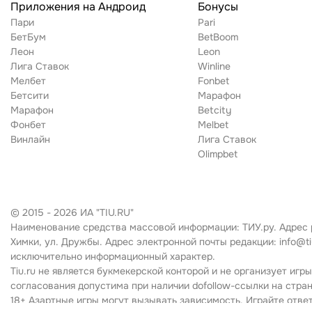
Приложения на Андроид
Бонусы
Пари
Pari
БетБум
BetBoom
Леон
Leon
Лига Ставок
Winline
Мелбет
Fonbet
Бетсити
Марафон
Марафон
Betcity
Фонбет
Melbet
Винлайн
Лига Ставок
Olimpbet
© 2015 - 2026 ИА "TIU.RU"
Наименование средства массовой информации: ТИУ.ру. Адрес ред
Химки, ул. Дружбы. Адрес электронной почты редакции: info@ti
исключительно информационный характер.
Tiu.ru не является букмекерской конторой и не организует игр
согласования допустима при наличии dofollow-ссылки на стра
18+ Азартные игры могут вызывать зависимость. Играйте отве