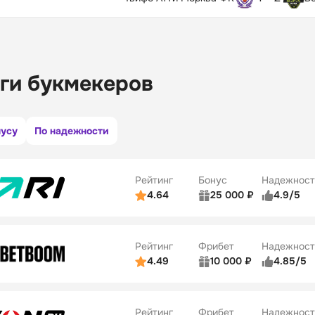
ги букмекеров
нусу
По надежности
Рейтинг
Бонус
Надежност
4.64
25 000 ₽
4.9/5
ьзователей
5/5
Коэффициенты
ве
5/5
Удобство платежей
Рейтинг
Фрибет
Надежност
ции
5/5
4.49
10 000 ₽
4.85/5
ьзователей
5/5
Коэффициенты
Бонусы
ве
5/5
Удобство платежей
22
Рейтинг
Фрибет
Надежност