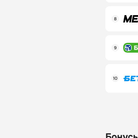
Бонусы
17
Линия в лай
Бонусы и ак
Рейтинг пол
Промокод
Линия в лай
Бонусы и ак
Рейтинг пол
Промокод
Линия в лай
Бонусы и ак
Промокод
Рейтинг пол
Линия в лай
Бонусы и ак
Промокод
Бонусы