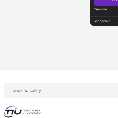
Оцените
Бессрочно
Поиск по матч-центру