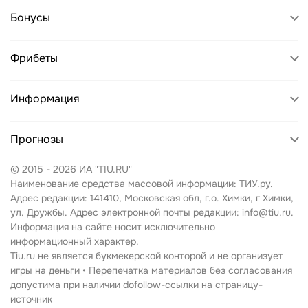
Пари
Бонусы
БетБум
Pari
Фрибеты
Леон
BetBoom
Лига Ставок
Пари
Информация
Leon
Мелбет
БетБум
Winline
Политика конфиденциальности
Прогнозы
Бетсити
Леон
Fonbet
Политика cookies
Марафон
© 2015 - 2026 ИА "TIU.RU"
Винлайн
Прогнозы на спорт
Марафон
Пользовательское соглашение
Наименование средства массовой информации: ТИУ.ру.
Фонбет
Фонбет
Футбол
Адрес редакции: 141410, Московская обл, г.о. Химки, г Химки,
Betcity
Согласие на обработку персональных данных
ул. Дружбы. Адрес электронной почты редакции: info@tiu.ru.
Винлайн
Марафон
Хоккей
Информация на сайте носит исключительно
Melbet
Контакты
информационный характер.
Бетсити
Баскетбол
Tiu.ru не является букмекерской конторой и не организует
Лига Ставок
Вакансии
игры на деньги • Перепечатка материалов без согласования
Мелбет
Теннис
допустима при наличии dofollow-ссылки на страницу-
Olimpbet
Блог
источник
Лига ставок
Настольный теннис