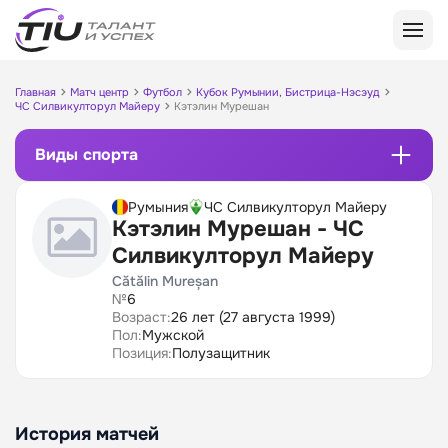
Главная
Матч центр
Футбол
Кубок Румынии, Бистрица-Нэсэуд
ЧС Силвикулторул Майеру
Кэтэлин Мурешан
Популярные БК
Пари
Виды спорта
По букмекеру
БетБум
Леон
Pari
Приложения для Android
Румыния
ЧС Силвикулторул Майеру
Винлайн
BetBoom
Кэтэлин Мурешан - ЧС
Фонбет
Leon
Пари
Силвикулторул Майеру
Виды спорта
Марафон
Winline
БетБум
Бетсити
Fonbet
Леон
Баскетбол
Cătălin Mureșan
Статьи о БК
№
6
Мелбет
Лига Ставок
Винлайн
Киберспорт
Возраст:
26 лет (27 августа 1999)
Winline
Лига Ставок
Марафон
Фонбет
Теннис
Пол:
Мужской
База знаний
По видам спорта
Олимпбет
Бет-М
Марафон
Хоккей
Позиция:
Полузащитник
Виды ставок
Тенниси
Baltbet
Бетсити
Футбол
Футбол
Футбол
По видам спорта
Основы ставок
Балтбет
Melbet
Мелбет
Хоккей
Евролига
Сервисы
Бет-М
Olimpbet
Лига Ставок
Баскетбол
Футбол
История матчей
Виды спорта
Кубок России
Беттери
Tennisi
Олимпбет
Теннис
Хоккей