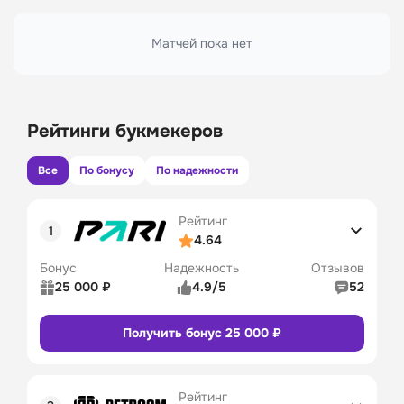
Лига Чемпионов
Зенит
Betcity
Тенниси
Теннис
Настольный теннис
Баскетбол
Лига Европы
Спортбет
Bettery
Балтбет
Футбол
Волейбол
Теннис
Матчей пока нет
24bet
Zenit
Беттери
Киберспорт
Настольный теннис
Рейтинги
Футбол
Спортбет
Зенит
Волейбол
Прочие категории
Лучшие букмекеры
РПЛ
24bet
Киберспорт
Приложения для iOS
Футбол
Легальные букмекерские конторы
Фрибеты
Лига чемпионов
Рейтинги букмекеров
Российские букмекеры
Фрибеты без депозита
АПЛ
РПЛ
Leon
БК с мобильным приложением
Фрибет без отыгрыша
Серия А
Лига чемпионов
Zenit
Все
По бонусу
По надежности
Надежные букмекеры
Промокод без отыгрыша
Ла Лига
АПЛ
Лига Ставок
БК с гостевым демосчетом
Бонус за регистрацию без отыгрыша
Бундеслига
Серия А
Марафон
БК с большими коэффициентами
Фрибеты сегодня
Лига Европы
Ла Лига
Melbet
Рейтинг
4.64
БК с минимальными депозитами
Лучшие фрибеты
Лига конференций
Бундеслига
Pari
Букмекеры для ставок на американский футбол
Фрибет новым игрокам
Лига наций
Лига Европы
Tennisi
Бонус
Надежность
Отзывов
Букмекеры для ставок на бейсбол
Новые БК с фрибетом
Суперкубок УЕФА
Лига конференций
Fonbet
25 000 ₽
4.9/5
52
Хоккей
Хоккей
Букмекеры для ставок на гольф
Фрибет 3000
Betcity
Рейтинг 
Букмекеры для ставок на автогонки
Акции букмекерских контор при регистрации
КХЛ
КХЛ
BetBoom
5/5
Получить бонус 25 000 ₽
пользователей
Букмекеры для ставок на чемпионаты мира и Европы
Промокоды букмекеров
НХЛ
НХЛ
Bettery
Коэффициенты
5/5
Букмекеры для ставок на дартс
Бездепозитные бонусы за регистрацию
АХЛ
АХЛ
Olimpbet
Линия в прематче
4/5
Баскетбол
Баскетбол
Букмекеры для ставок на скачки
Бездепозитные бонусы букмекеров
Winline
Рейтинг