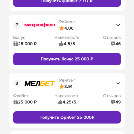
Получить фрибет 7 777 ₽
пользователей
Промокод
Бонусы
Коэффициенты
4/5
10
Линия в прематче
4/5
Рейтинг
Сайт
Приложение
Линия в лайве
4/5
4.06
Удобство платежей
4/5
Бонус
Надежность
Отзывов
Служба поддержки
4/5
25 000 ₽
4.5/5
46
Бонусы и акции
5/5
Рейтинг 
5/5
Получить бонус 25 000 ₽
пользователей
Бонусы
17
Коэффициенты
4/5
Сайт
Приложение
Линия в прематче
4/5
Рейтинг
Линия в лайве
4/5
3.91
Удобство платежей
4/5
Фрибет
Надежность
Отзывов
Служба поддержки
4/5
25 000 ₽
4.25/5
49
Бонусы и акции
4/5
Рейтинг 
5/5
Получить фрибет 25 000₽
пользователей
Промокод
Бонусы
Коэффициенты
4/5
15
Линия в прематче
4/5