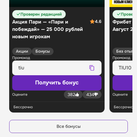
Проверен редакцией
Провере
Акция Пари — «Пари и
4.6
Фрибет Б
побеждай» — 25 000 рублей
Август 20
новым игрокам
Акции
Бонусы
Без отыгр
Промокод
Промокод
Получить бонус
П
382
434
Оцените
Оцените
Бессрочно
Бессрочно
Все бонусы