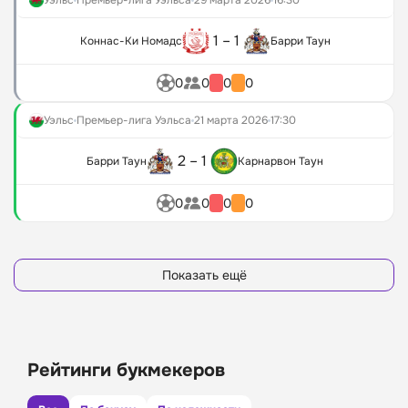
Уэльс
Премьер-лига Уэльса
29 марта 2026
16:30
Букмекеры для ставок на киберспорт
НБА
НБА
Baltbet
Букмекеры для профессиональных игроков
Единая Лига ВТБ
Единая Лига ВТБ
24Бет
1 – 1
Коннас-Ки Номадс
Барри Таун
Букмекеры для ставок на футбол
Евролига
Евролига
WNBA
WNBA
0
0
0
0
Суперлига
Суперлига
Теннис
Теннис
Уэльс
Премьер-лига Уэльса
21 марта 2026
17:30
US Open 2026 ATP
ATP
US Open 2026 WTA
WTA
2 – 1
Барри Таун
Карнарвон Таун
Настольный теннис
Cincinnati ATP
Cincinnati WTA
Челленджер
0
0
0
0
Настольный теннис
Лига Про
Чемпионат мира
Setka Cup
Волейбол
Кубок мира
Чемпионат Европы
Лига Наций
Показать ещё
WTT Champions Yokohama, MS
Суперлига России
Киберспорт
WTT Champions Yokohama, WS
Europe Smash Sweden, WS
IEM Cologne
Europe Smash Sweden, MS
The International
Рейтинги букмекеров
Волейбол
Лига Наций