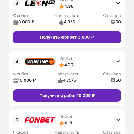
Рейтинг
Линия в лайве
Сайт
Приложение
5/5
4.36
Удобство платежей
4/5
Фрибет
Надежность
Отзывов
Служба поддержки
4/5
3 000 ₽
4.8/5
50
Бонусы и акции
5/5
Рейтинг 
5/5
Получить фрибет 3 000 ₽
пользователей
Промокод
Бонусы
Коэффициенты
5/5
42
Линия в прематче
5/5
Рейтинг
Линия в лайве
Сайт
Приложение
3/5
4.20
Удобство платежей
4/5
Фрибет
Надежность
Отзывов
Служба поддержки
5/5
10 000 ₽
4.75/5
58
Бонусы и акции
4/5
Рейтинг 
5/5
Получить фрибет 10 000 ₽
пользователей
Промокод
Бонусы
Коэффициенты
4/5
34
Линия в прематче
4/5
Рейтинг
Линия в лайве
Сайт
Приложение
4/5
4.19
Удобство платежей
4/5
Фрибет
Надежность
Отзывов