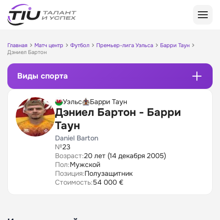
Главная
Матч центр
Футбол
Премьер-лига Уэльса
Барри Таун
Дэниел Бартон
Популярные БК
Пари
Виды спорта
По букмекеру
БетБум
Леон
Pari
Приложения для Android
Уэльс
Барри Таун
Винлайн
BetBoom
Дэниел Бартон - Барри
Фонбет
Leon
Пари
Таун
Виды спорта
Марафон
Winline
БетБум
Бетсити
Fonbet
Леон
Баскетбол
Daniel Barton
Статьи о БК
№
23
Мелбет
Лига Ставок
Винлайн
Киберспорт
Возраст:
20 лет (14 декабря 2005)
Winline
Лига Ставок
Марафон
Фонбет
Теннис
Пол:
Мужской
База знаний
По видам спорта
Олимпбет
Бет-М
Марафон
Хоккей
Позиция:
Полузащитник
Виды ставок
Тенниси
Baltbet
Бетсити
Футбол
Футбол
Стоимость:
54 000 €
Футбол
По видам спорта
Основы ставок
Балтбет
Melbet
Мелбет
Хоккей
Евролига
Сервисы
Бет-М
Olimpbet
Лига Ставок
Баскетбол
Футбол
Виды спорта
Кубок России
Беттери
Tennisi
Олимпбет
Теннис
Хоккей