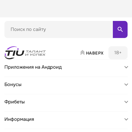
Поиск по матч-центру
18+
НАВЕРХ
Приложения на Андроид
Пари
Бонусы
БетБум
Pari
Фрибеты
Леон
BetBoom
Лига Ставок
Пари
Информация
Leon
Мелбет
БетБум