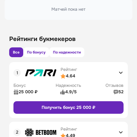
Лига Чемпионов
Зенит
Betcity
Тенниси
Теннис
Настольный теннис
Баскетбол
Матчей пока нет
Лига Европы
Спортбет
Bettery
Балтбет
Футбол
Волейбол
Теннис
24bet
Zenit
Беттери
Киберспорт
Настольный теннис
Рейтинги
Футбол
Спортбет
Зенит
Волейбол
Прочие категории
Лучшие букмекеры
РПЛ
24bet
Киберспорт
Рейтинги букмекеров
Приложения для iOS
Футбол
Легальные букмекерские конторы
Фрибеты
Лига чемпионов
Российские букмекеры
Фрибеты без депозита
АПЛ
РПЛ
Leon
Все
По бонусу
По надежности
БК с мобильным приложением
Фрибет без отыгрыша
Серия А
Лига чемпионов
Zenit
Надежные букмекеры
Промокод без отыгрыша
Ла Лига
АПЛ
Лига Ставок
БК с гостевым демосчетом
Бонус за регистрацию без отыгрыша
Бундеслига
Серия А
Марафон
Рейтинг
БК с большими коэффициентами
Фрибеты сегодня
Лига Европы
Ла Лига
Melbet
4.64
БК с минимальными депозитами
Лучшие фрибеты
Лига конференций
Бундеслига
Pari
Бонус
Надежность
Отзывов
Букмекеры для ставок на американский футбол
Фрибет новым игрокам
Лига наций
Лига Европы
Tennisi
25 000 ₽
4.9/5
52
Букмекеры для ставок на бейсбол
Новые БК с фрибетом
Суперкубок УЕФА
Лига конференций
Fonbet
Рейтинг 
Хоккей
Хоккей
Букмекеры для ставок на гольф
Фрибет 3000
Betcity
5/5
Получить бонус 25 000 ₽
пользователей
Букмекеры для ставок на автогонки
Акции букмекерских контор при регистрации
КХЛ
КХЛ
BetBoom
Коэффициенты
5/5
Букмекеры для ставок на чемпионаты мира и Европы
Промокоды букмекеров
НХЛ
НХЛ
Bettery
Линия в прематче
4/5
Букмекеры для ставок на дартс
Бездепозитные бонусы за регистрацию
АХЛ
АХЛ
Olimpbet
Рейтинг
Баскетбол
Баскетбол
Букмекеры для ставок на скачки
Бездепозитные бонусы букмекеров
Winline
Линия в лайве
5/5
4.49