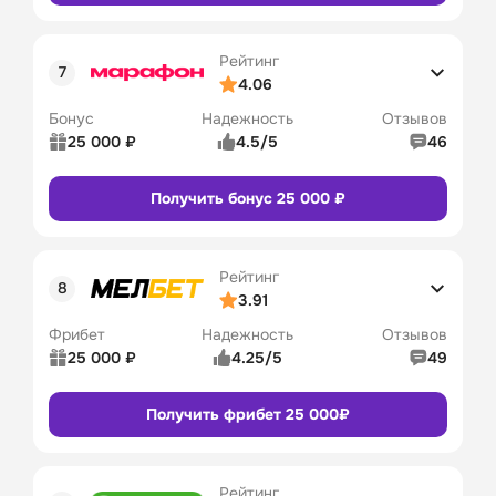
Коэффициенты
4/5
10
Линия в прематче
4/5
Рейтинг
Сайт
Приложение
Линия в лайве
4/5
4.06
Удобство платежей
4/5
Бонус
Надежность
Отзывов
Служба поддержки
4/5
25 000 ₽
4.5/5
46
Бонусы и акции
5/5
Рейтинг 
5/5
Получить бонус 25 000 ₽
пользователей
Бонусы
17
Коэффициенты
4/5
Сайт
Приложение
Линия в прематче
4/5
Рейтинг
Линия в лайве
4/5
3.91
Удобство платежей
4/5
Фрибет
Надежность
Отзывов
Служба поддержки
4/5
25 000 ₽
4.25/5
49
Бонусы и акции
4/5
Рейтинг 
5/5
Получить фрибет 25 000₽
пользователей
Промокод
Бонусы
Коэффициенты
4/5
15
Линия в прематче
4/5
Рейтинг