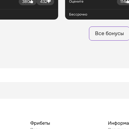
380
432
114
Оцените
Бессрочно
Все бонусы
Фрибеты
Информа