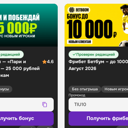
 редакцией
Проверен редакцией
 — «Пари и
4.6
Фрибет Бетбум – до 100
 — 25 000 рублей
Август 2026
окам
нусы
Без отыгрыша
Новым игро
Промокод
лучить бонус
Получить фрибе