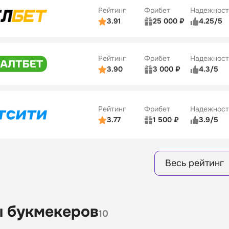
Рейтинг
Фрибет
Надежност
ции
4/5
3.91
25 000 ₽
4.25/5
ьзователей
5/5
Коэффициенты
Бонусы
ве
3/5
Удобство платежей
15
Рейтинг
Фрибет
Надежност
ции
4/5
3.90
3 000 ₽
4.3/5
ьзователей
5/5
Коэффициенты
Бонусы
ве
3/5
Удобство платежей
16
Рейтинг
Фрибет
Надежност
ции
4/5
3.77
1 500 ₽
3.9/5
Бонусы
ьзователей
5/5
Коэффициенты
8
ве
4/5
Удобство платежей
Весь рейтинг
ции
4/5
Бонусы
13
 букмекеров
10