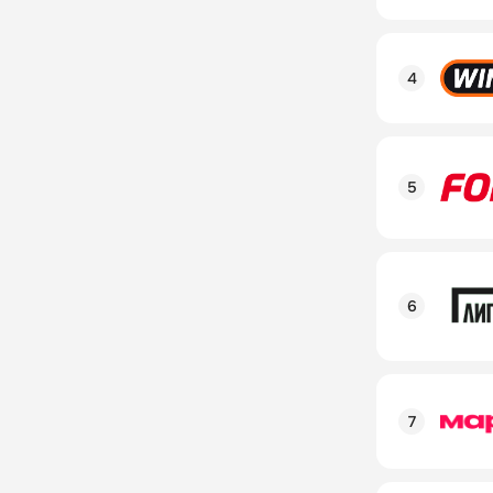
Рейтинг пол
Промокод
Линия в лай
Бонусы и ак
Рейтинг пол
Промокод
Линия в лай
Бонусы и ак
Промокод
Рейтинг пол
Линия в лай
Бонусы и ак
Промокод
Рейтинг пол
Линия в лай
Бонусы и ак
Рейтинг пол
Бонусы
17
Линия в лай