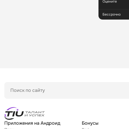
Оцените
Бессрочно
Поиск по матч-центру
Приложения на Андроид
Бонусы