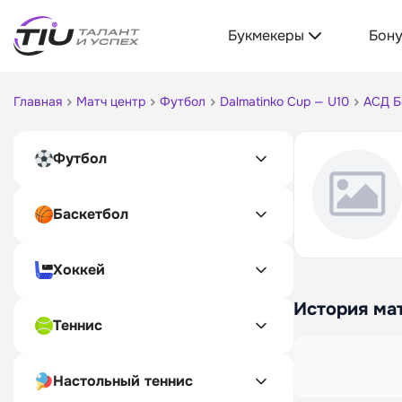
Букмекеры
Бон
Главная
Матч центр
Футбол
Dalmatinko Cup — U10
АСД Б
Футбол
Баскетбол
Хоккей
История ма
Теннис
Настольный теннис