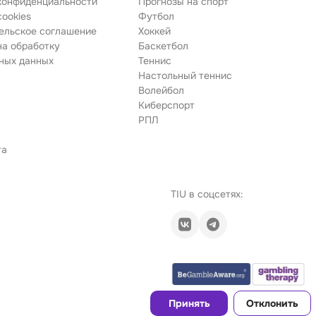
конфиденциальности
Прогнозы на спорт
ookies
Футбол
ельское соглашение
Хоккей
на обработку
Баскетбол
ных данных
Теннис
Настольный теннис
Волейбол
Киберспорт
РПЛ
та
TIU в соцсетях:
Принять
Отклонить