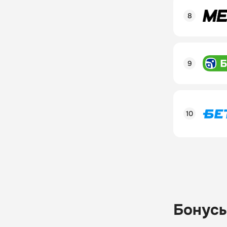
Бонусы и ак
Рейтинг пол
Промокод
Линия в лай
Бонусы и ак
Рейтинг пол
Промокод
Линия в лай
Бонусы и ак
Промокод
Рейтинг пол
Линия в лай
Бонусы и ак
Промокод
Бонусы