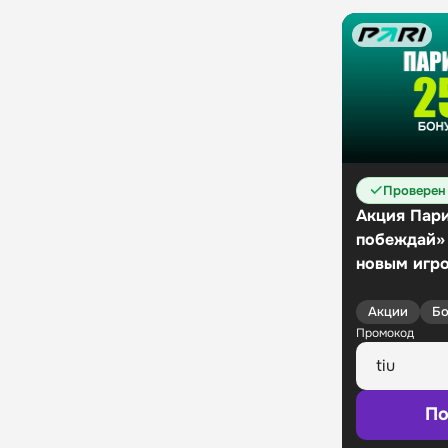
Проверен
Акция Пари
побеждай»
новым игр
Акции
Бо
Промокод
По