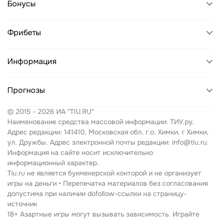
Бонусы
БетБум
Pari
Фрибеты
Леон
BetBoom
Лига Ставок
Пари
Информация
Leon
Мелбет
БетБум
Winline
Политика конфиденциальности
Прогнозы
Бетсити
Леон
Fonbet
Политика cookies
Марафон
© 2015 - 2026 ИА "TIU.RU"
Винлайн
Прогнозы на спорт
Марафон
Пользовательское соглашение
Наименование средства массовой информации: ТИУ.ру.
Фонбет
Фонбет
Футбол
Адрес редакции: 141410, Московская обл, г.о. Химки, г Химки,
Betcity
Согласие на обработку персональных данных
ул. Дружбы. Адрес электронной почты редакции: info@tiu.ru.
Винлайн
Марафон
Хоккей
Информация на сайте носит исключительно
Melbet
Контакты
информационный характер.
Бетсити
Баскетбол
Tiu.ru не является букмекерской конторой и не организует
Лига Ставок
Вакансии
игры на деньги • Перепечатка материалов без согласования
Мелбет
Теннис
допустима при наличии dofollow-ссылки на страницу-
Olimpbet
Блог
источник
Лига ставок
Настольный теннис
18+ Азартные игры могут вызывать зависимость. Играйте
Архив