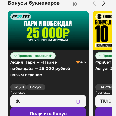
Бонусы букмекеров
10
Бонусы и акции
4/5
Промокод
Бонусы
13
Сайт
Приложение
Проверен редакцией
Провере
Акция Пари — «Пари и
4.6
Фрибет Б
побеждай» — 25 000 рублей
Август 20
новым игрокам
Акции
Бонусы
Без отыгр
Промокод
Промокод
Получить бонус
П