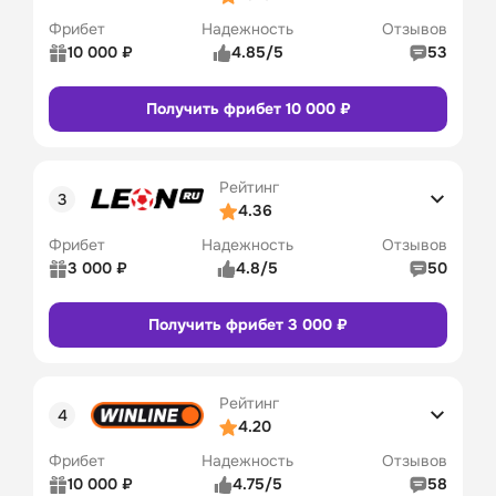
Букмекеры для ставок на киберспорт
НБА
НБА
Baltbet
Удобство платежей
4/5
Букмекеры для профессиональных игроков
Единая Лига ВТБ
Единая Лига ВТБ
24Бет
Фрибет
Надежность
Отзывов
Служба поддержки
5/5
10 000 ₽
4.85/5
53
Букмекеры для ставок на футбол
Евролига
Евролига
Бонусы и акции
5/5
WNBA
WNBA
Рейтинг 
5/5
Суперлига
Суперлига
Получить фрибет 10 000 ₽
пользователей
Промокод
Бонусы
Теннис
Теннис
Коэффициенты
5/5
22
US Open 2026 ATP
ATP
Линия в прематче
4/5
US Open 2026 WTA
WTA
Рейтинг
Линия в лайве
Сайт
Приложение
5/5
Настольный теннис
Cincinnati ATP
4.36
Удобство платежей
4/5
Cincinnati WTA
Челленджер
Фрибет
Надежность
Отзывов
Служба поддержки
4/5
Настольный теннис
Лига Про
3 000 ₽
4.8/5
50
Бонусы и акции
5/5
Чемпионат мира
Setka Cup
Рейтинг 
Волейбол
Кубок мира
5/5
Получить фрибет 3 000 ₽
пользователей
Промокод
Бонусы
Чемпионат Европы
Лига Наций
Коэффициенты
5/5
WTT Champions Yokohama, MS
Суперлига России
42
Киберспорт
Линия в прематче
5/5
WTT Champions Yokohama, WS
Рейтинг
Europe Smash Sweden, WS
IEM Cologne
Линия в лайве
Сайт
Приложение
3/5
4.20
Europe Smash Sweden, MS
The International
Удобство платежей
4/5
Волейбол
Фрибет
Надежность
Отзывов
Служба поддержки
5/5
10 000 ₽
4.75/5
58
Лига Наций