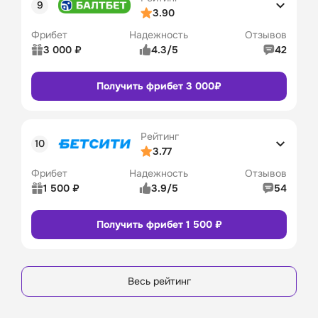
Линия в лайве
Сайт
Приложение
3/5
3.90
Удобство платежей
4/5
Фрибет
Надежность
Отзывов
Служба поддержки
4/5
3 000 ₽
4.3/5
42
Бонусы и акции
4/5
Рейтинг 
5/5
Получить фрибет 3 000₽
пользователей
Промокод
Бонусы
Коэффициенты
4/5
16
Линия в прематче
4/5
Рейтинг
Линия в лайве
Сайт
Приложение
3/5
3.77
Удобство платежей
4/5
Фрибет
Надежность
Отзывов
Служба поддержки
4/5
1 500 ₽
3.9/5
54
Бонусы и акции
4/5
Рейтинг 
5/5
Получить фрибет 1 500 ₽
пользователей
Промокод
Бонусы
Коэффициенты
3/5
8
Линия в прематче
3/5
Линия в лайве
Сайт
Приложение
4/5
Весь рейтинг
Удобство платежей
4/5
Служба поддержки
4/5