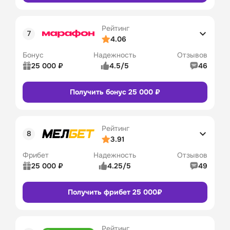
Коэффициенты
4/5
10
Линия в прематче
4/5
Рейтинг
Сайт
Приложение
Линия в лайве
4/5
4.06
Удобство платежей
4/5
Бонус
Надежность
Отзывов
Служба поддержки
4/5
25 000 ₽
4.5/5
46
Бонусы и акции
5/5
Рейтинг 
5/5
Получить бонус 25 000 ₽
пользователей
Бонусы
17
Коэффициенты
4/5
Сайт
Приложение
Линия в прематче
4/5
Рейтинг
Линия в лайве
4/5
3.91
Удобство платежей
4/5
Фрибет
Надежность
Отзывов
Служба поддержки
4/5
25 000 ₽
4.25/5
49
Бонусы и акции
4/5
Рейтинг 
5/5
Получить фрибет 25 000₽
пользователей
Промокод
Бонусы
Коэффициенты
4/5
15
Линия в прематче
4/5
Рейтинг