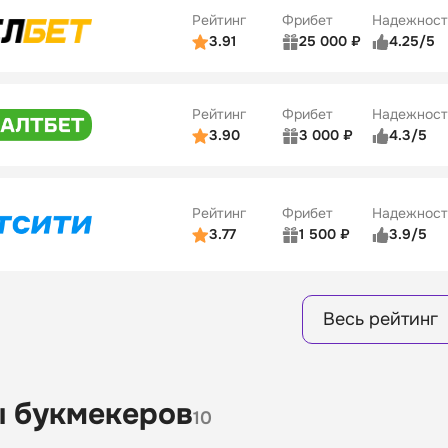
Рейтинг
Фрибет
Надежност
ции
4/5
3.91
25 000 ₽
4.25/5
ьзователей
5/5
Коэффициенты
Бонусы
ве
3/5
Удобство платежей
15
Рейтинг
Фрибет
Надежност
ции
4/5
3.90
3 000 ₽
4.3/5
ьзователей
5/5
Коэффициенты
Бонусы
ве
3/5
Удобство платежей
16
Рейтинг
Фрибет
Надежност
ции
4/5
3.77
1 500 ₽
3.9/5
Бонусы
ьзователей
5/5
Коэффициенты
8
ве
4/5
Удобство платежей
Весь рейтинг
ции
4/5
Бонусы
13
 букмекеров
10