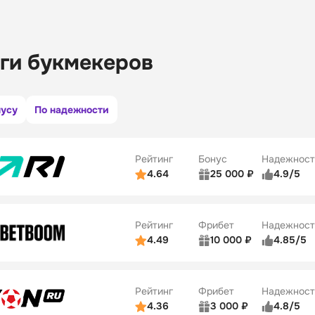
ги букмекеров
нусу
По надежности
Рейтинг
Бонус
Надежност
4.64
25 000 ₽
4.9/5
ьзователей
5/5
Коэффициенты
ве
5/5
Удобство платежей
Рейтинг
Фрибет
Надежност
ции
5/5
4.49
10 000 ₽
4.85/5
ьзователей
5/5
Коэффициенты
Бонусы
ве
5/5
Удобство платежей
22
Рейтинг
Фрибет
Надежност
ции
5/5
4.36
3 000 ₽
4.8/5