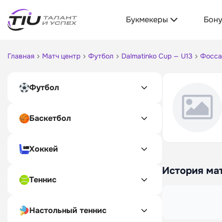
Букмекеры
Бон
Главная
Матч центр
Футбол
Dalmatinko Cup — U13
Фосса
Футбол
Баскетбол
Хоккей
История ма
Теннис
Настольный теннис