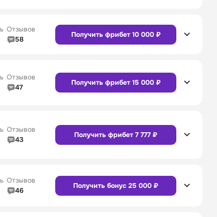
5/5
Линия в прематче
5/5
4/5
Служба поддержки
5/5
Сайт
Приложение
ь
Отзывов
Получить фрибет 10 000 ₽
58
4/5
Линия в прематче
4/5
4/5
Служба поддержки
4/5
Сайт
Приложение
ь
Отзывов
Получить фрибет 15 000 ₽
47
4/5
Линия в прематче
4/5
Сайт
Приложение
4/5
Служба поддержки
5/5
ь
Отзывов
Получить фрибет 7 777 ₽
43
4/5
Линия в прематче
4/5
Сайт
Приложение
4/5
Служба поддержки
4/5
ь
Отзывов
Получить бонус 25 000 ₽
46
4/5
Линия в прематче
4/5
Сайт
Приложение
4/5
Служба поддержки
4/5