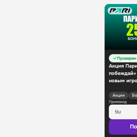
Проверен
Акция Пари
побеждай»
новым игр
Акции
Бо
Промокод
По