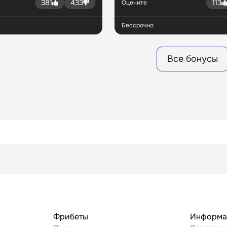
381
433
113
Оцените
Бессрочно
Все бонусы
Фрибеты
Информа