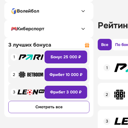
Волейбол
Рейтин
Киберспорт
3 лучших бонуса
Все
По бо
1
Бонус 25 000 ₽
2
Фрибет 10 000 ₽
Рейтинг пол
Линия в лай
3
Фрибет 3 000 ₽
Бонусы и ак
Рейтинг пол
Промокод
Смотреть все
Линия в лай
Бонусы и ак