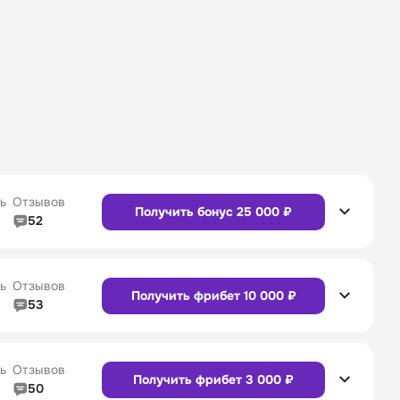
ь
Отзывов
Получить бонус 25 000 ₽
52
5/5
Линия в прематче
4/5
4/5
Служба поддержки
5/5
ь
Отзывов
Получить фрибет 10 000 ₽
53
5/5
Линия в прематче
4/5
4/5
Служба поддержки
4/5
Сайт
Приложение
ь
Отзывов
Получить фрибет 3 000 ₽
50