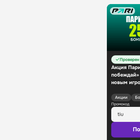
Проверен
Акция Пари
побеждай»
новым игр
Акции
Бо
Промокод
По