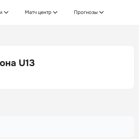
и
Матч центр
Прогнозы
она U13