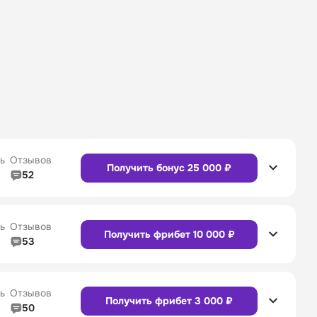
ь
Отзывов
Получить бонус 25 000 ₽
52
5/5
Линия в прематче
4/5
4/5
Служба поддержки
5/5
ь
Отзывов
Получить фрибет 10 000 ₽
53
5/5
Линия в прематче
4/5
4/5
Служба поддержки
4/5
Сайт
Приложение
ь
Отзывов
Получить фрибет 3 000 ₽
50