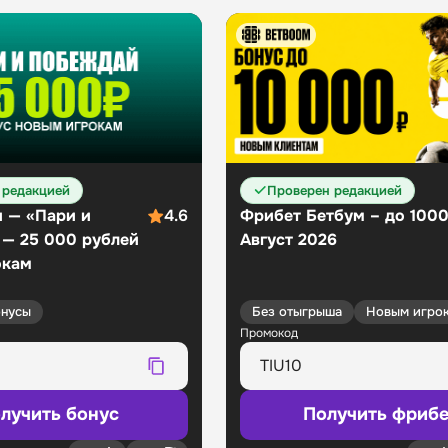
 редакцией
Проверен редакцией
 — «Пари и
4.6
Фрибет Бетбум – до 100
 — 25 000 рублей
Август 2026
окам
нусы
Без отыгрыша
Новым игро
Промокод
лучить бонус
Получить фрибе