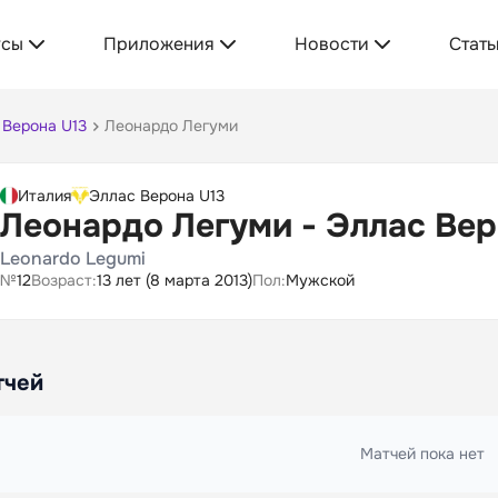
усы
Приложения
Новости
Стать
 Верона U13
Леонардо Легуми
Италия
Эллас Верона U13
Леонардо Легуми - Эллас Вер
Leonardo Legumi
№
12
Возраст:
13 лет (8 марта 2013)
Пол:
Мужской
тчей
Матчей пока нет