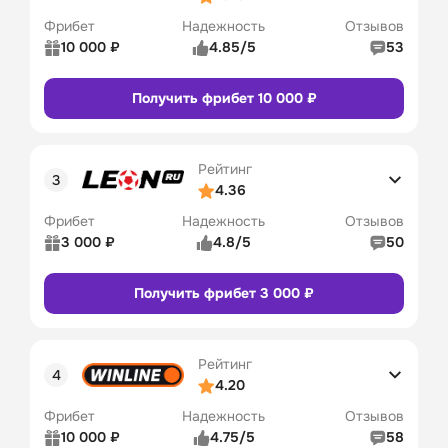
Букмекеры для ставок на киберспорт
НБА
НБА
Baltbet
Удобство платежей
4/5
Букмекеры для профессиональных игроков
Единая Лига ВТБ
Единая Лига ВТБ
24Бет
Фрибет
Надежность
Отзывов
Служба поддержки
5/5
10 000 ₽
4.85/5
53
Букмекеры для ставок на футбол
Евролига
Евролига
Бонусы и акции
5/5
WNBA
WNBA
Рейтинг 
5/5
Суперлига
Суперлига
Получить фрибет 10 000 ₽
пользователей
Промокод
Бонусы
Теннис
Теннис
Коэффициенты
5/5
22
US Open 2026 ATP
ATP
Линия в прематче
4/5
US Open 2026 WTA
WTA
Рейтинг
Линия в лайве
Сайт
Приложение
5/5
Настольный теннис
Cincinnati ATP
4.36
Удобство платежей
4/5
Cincinnati WTA
Челленджер
Фрибет
Надежность
Отзывов
Служба поддержки
4/5
Настольный теннис
Лига Про
3 000 ₽
4.8/5
50
Бонусы и акции
5/5
Чемпионат мира
Setka Cup
Рейтинг 
Волейбол
Кубок мира
5/5
Получить фрибет 3 000 ₽
пользователей
Промокод
Бонусы
Чемпионат Европы
Лига Наций
Коэффициенты
5/5
WTT Champions Yokohama, MS
Суперлига России
42
Киберспорт
Линия в прематче
5/5
WTT Champions Yokohama, WS
Рейтинг
Europe Smash Sweden, WS
IEM Cologne
Линия в лайве
Сайт
Приложение
3/5
4.20
Europe Smash Sweden, MS
The International
Удобство платежей
4/5
Волейбол
Фрибет
Надежность
Отзывов
Служба поддержки
5/5
10 000 ₽
4.75/5
58
Лига Наций