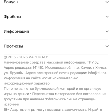
Бонусы
БетБум
Pari
Фрибеты
Леон
BetBoom
Лига Ставок
Пари
Информация
Leon
Мелбет
БетБум
Winline
Политика конфиденциальности
Прогнозы
Бетсити
Леон
Fonbet
Политика cookies
Марафон
© 2015 - 2026 ИА "TIU.RU"
Винлайн
Прогнозы на спорт
Марафон
Пользовательское соглашение
Наименование средства массовой информации: ТИУ.ру.
Фонбет
Фонбет
Футбол
Адрес редакции: 141410, Московская обл, г.о. Химки, г Химки,
Betcity
Согласие на обработку персональных данных
ул. Дружбы. Адрес электронной почты редакции: info@tiu.ru.
Винлайн
Марафон
Хоккей
Информация на сайте носит исключительно
Melbet
Контакты
информационный характер.
Бетсити
Баскетбол
Tiu.ru не является букмекерской конторой и не организует
Лига Ставок
Вакансии
игры на деньги • Перепечатка материалов без согласования
Мелбет
Теннис
допустима при наличии dofollow-ссылки на страницу-
Olimpbet
Блог
источник
Лига ставок
Настольный теннис
18+ Азартные игры могут вызывать зависимость. Играйте
Архив