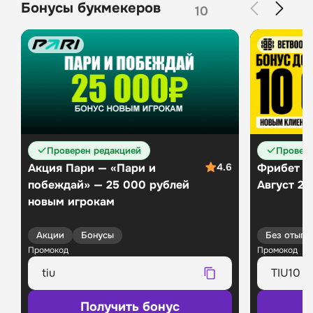
Бонусы букмекеров
10
Бонусы и акции
4/5
Промокод
Бонусы
13
Сайт
Приложение
Проверен редакцией
Провере
Акция Пари — «Пари и
4.6
Фрибет Б
побеждай» — 25 000 рублей
Август 20
новым игрокам
Акции
Бонусы
Без отыгр
Промокод
Промокод
Получить бонус
П