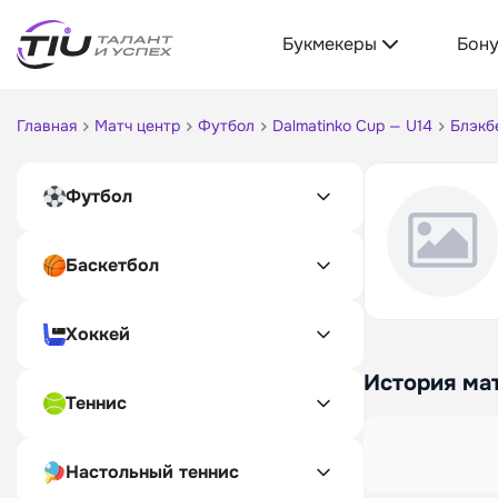
Букмекеры
Бон
Главная
Матч центр
Футбол
Dalmatinko Cup — U14
Блэкб
Футбол
Баскетбол
Хоккей
История ма
Теннис
Настольный теннис