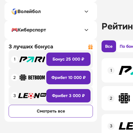
Волейбол
Рейтин
Киберспорт
3 лучших бонуса
Все
По бо
1
Бонус 25 000 ₽
2
Фрибет 10 000 ₽
Рейтинг пол
Линия в лай
3
Фрибет 3 000 ₽
Бонусы и ак
Рейтинг пол
Промокод
Смотреть все
Линия в лай
Бонусы и ак