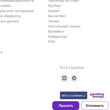
конфиденциальности
Прогнозы на спорт
ookies
Футбол
ельское соглашение
Хоккей
на обработку
Баскетбол
ных данных
Теннис
Настольный теннис
Волейбол
Киберспорт
РПЛ
та
TIU в соцсетях:
Принять
Отклонить