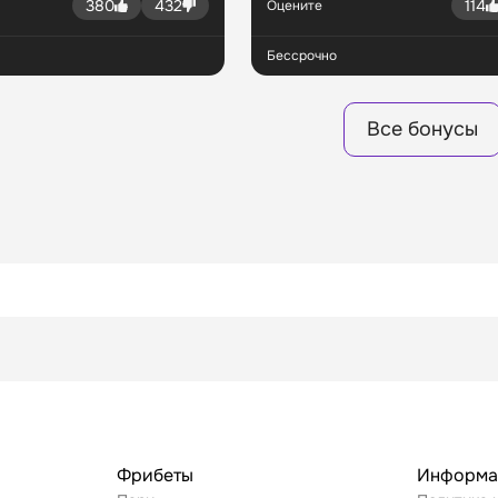
380
432
114
Оцените
Бессрочно
Все бонусы
Фрибеты
Информа