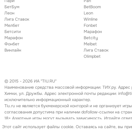
Пари
Pari
БетБум
BetBoom
Леон
Leon
Лига Ставок
Winline
Мелбет
Fonbet
Бетсити
Марафон
Марафон
Betcity
Фонбет
Melbet
Винлайн
Лига Ставок
Olimpbet
© 2015 - 2026 ИА "TIU.RU"
Наименование средства массовой информации: ТИУ.ру. Адрес ред
Химки, ул. Дружбы. Адрес электронной почты редакции: info@ti
исключительно информационный характер.
Tiu.ru не является букмекерской конторой и не организует игр
согласования допустима при наличии dofollow-ссылки на стра
18+ Азартные игры могут вызывать зависимость. Играйте отве
Этот сайт использует файлы cookie. Оставаясь на сайте, вы п