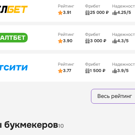
Рейтинг
Фрибет
Надежност
ции
4/5
3.91
25 000 ₽
4.25/5
ьзователей
5/5
Коэффициенты
Бонусы
ве
3/5
Удобство платежей
15
Рейтинг
Фрибет
Надежност
ции
4/5
3.90
3 000 ₽
4.3/5
ьзователей
5/5
Коэффициенты
Бонусы
ве
3/5
Удобство платежей
16
Рейтинг
Фрибет
Надежност
ции
4/5
3.77
1 500 ₽
3.9/5
Бонусы
ьзователей
5/5
Коэффициенты
8
ве
4/5
Удобство платежей
Весь рейтинг
ции
4/5
Бонусы
13
 букмекеров
10