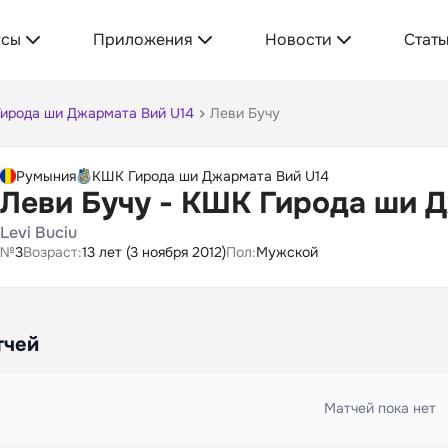
усы
Приложения
Новости
Стать
ирода ши Джармата Вий U14
Леви Бучу
Румыния
КШК Гирода ши Джармата Вий U14
Леви Бучу - КШК Гирода ши 
Levi Buciu
№
3
Возраст:
13 лет (3 ноября 2012)
Пол:
Мужской
тчей
Матчей пока нет