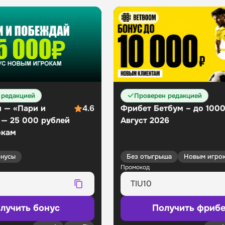
 редакцией
Проверен редакцией
 — «Пари и
4.6
Фрибет Бетбум – до 100
 — 25 000 рублей
Август 2026
окам
нусы
Без отыгрыша
Новым игро
Промокод
лучить бонус
Получить фрибе