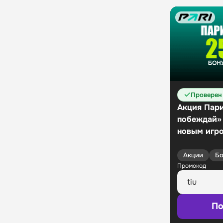
Проверен
Акция Пари
побеждай»
новым игр
Акции
Бо
Промокод
По