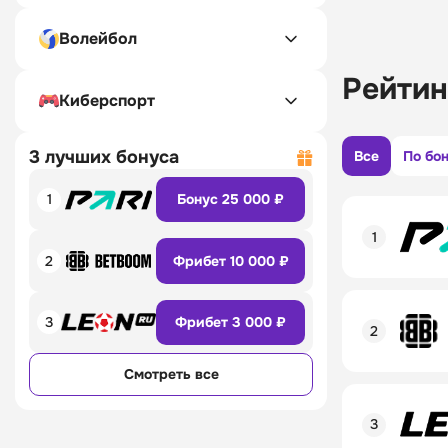
Волейбол
Рейтин
Киберспорт
3 лучших бонуса
Все
По бо
1
Бонус 25 000 ₽
2
Фрибет 10 000 ₽
Рейтинг пол
Линия в лай
3
Фрибет 3 000 ₽
Бонусы и ак
Рейтинг пол
Промокод
Смотреть все
Линия в лай
Бонусы и ак