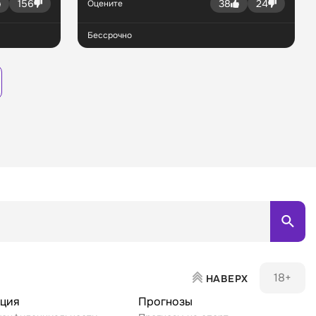
156
38
24
Оцените
Бессрочно
18+
НАВЕРХ
ция
Прогнозы