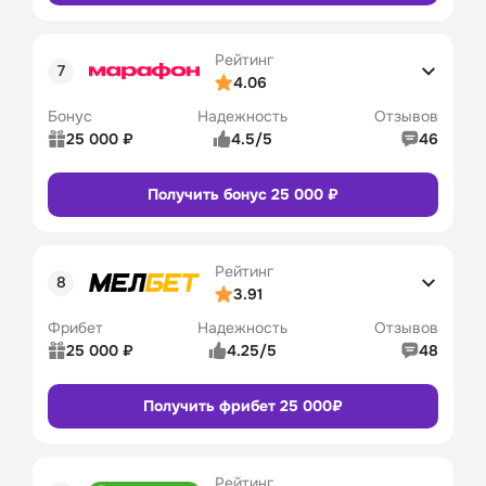
Коэффициенты
4/5
10
Линия в прематче
4/5
Рейтинг
Сайт
Приложение
Линия в лайве
4/5
4.06
Удобство платежей
4/5
Бонус
Надежность
Отзывов
Служба поддержки
4/5
25 000 ₽
4.5/5
46
Бонусы и акции
5/5
Рейтинг 
5/5
Получить бонус 25 000 ₽
пользователей
Бонусы
17
Коэффициенты
4/5
Сайт
Приложение
Линия в прематче
4/5
Рейтинг
Линия в лайве
4/5
3.91
Удобство платежей
4/5
Фрибет
Надежность
Отзывов
Служба поддержки
4/5
25 000 ₽
4.25/5
48
Бонусы и акции
4/5
Рейтинг 
5/5
Получить фрибет 25 000₽
пользователей
Промокод
Бонусы
Коэффициенты
4/5
15
Линия в прематче
4/5
Рейтинг