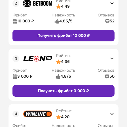
Рейтинг
Букмекеры для ставок на киберспорт
НБА
НБА
Baltbet
Линия в лайве
5/5
4.49
Букмекеры для профессиональных игроков
Единая Лига ВТБ
Единая Лига ВТБ
24Бет
Удобство платежей
4/5
Букмекеры для ставок на футбол
Евролига
Евролига
Фрибет
Надежность
Отзывов
Служба поддержки
5/5
WNBA
WNBA
10 000 ₽
4.85/5
52
Бонусы и акции
5/5
Суперлига
Суперлига
Рейтинг 
5/5
Теннис
Теннис
Получить фрибет 10 000 ₽
пользователей
Промокод
Бонусы
US Open 2026 ATP
ATP
Коэффициенты
5/5
22
US Open 2026 WTA
WTA
Линия в прематче
4/5
Настольный теннис
Cincinnati ATP
Рейтинг
Линия в лайве
Сайт
Приложение
5/5
Cincinnati WTA
Челленджер
4.36
Удобство платежей
4/5
Настольный теннис
Лига Про
Фрибет
Надежность
Отзывов
Чемпионат мира
Setka Cup
Служба поддержки
4/5
3 000 ₽
4.8/5
50
Волейбол
Кубок мира
Бонусы и акции
5/5
Рейтинг 
Чемпионат Европы
Лига Наций
5/5
Получить фрибет 3 000 ₽
пользователей
Промокод
Бонусы
WTT Champions Yokohama, MS
Суперлига России
Киберспорт
Коэффициенты
5/5
WTT Champions Yokohama, WS
42
Europe Smash Sweden, WS
IEM Cologne
Линия в прематче
5/5
Рейтинг
Europe Smash Sweden, MS
The International
Линия в лайве
Сайт
Приложение
3/5
4.20
Волейбол
Удобство платежей
4/5
Лига Наций
Фрибет
Надежность
Отзывов