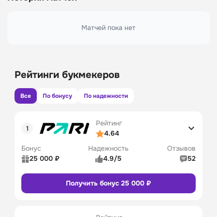
Лига Чемпионов
Зенит
Betcity
Тенниси
Теннис
Настольный теннис
Баскетбол
Лига Европы
Спортбет
Bettery
Балтбет
Футбол
Волейбол
Теннис
Матчей пока нет
24bet
Zenit
Беттери
Киберспорт
Настольный теннис
Рейтинги
Футбол
Спортбет
Зенит
Волейбол
Прочие категории
Лучшие букмекеры
РПЛ
24bet
Киберспорт
Приложения для iOS
Футбол
Легальные букмекерские конторы
Фрибеты
Лига чемпионов
Рейтинги букмекеров
Российские букмекеры
Фрибеты без депозита
АПЛ
РПЛ
Leon
БК с мобильным приложением
Фрибет без отыгрыша
Серия А
Лига чемпионов
Zenit
Надежные букмекеры
Промокод без отыгрыша
Ла Лига
АПЛ
Лига Ставок
Все
По бонусу
По надежности
БК с гостевым демосчетом
Бонус за регистрацию без отыгрыша
Бундеслига
Серия А
Марафон
БК с большими коэффициентами
Фрибеты сегодня
Лига Европы
Ла Лига
Melbet
Рейтинг
БК с минимальными депозитами
Лучшие фрибеты
Лига конференций
Бундеслига
Pari
4.64
Букмекеры для ставок на американский футбол
Фрибет новым игрокам
Лига наций
Лига Европы
Tennisi
Бонус
Надежность
Отзывов
Букмекеры для ставок на бейсбол
Новые БК с фрибетом
Суперкубок УЕФА
Лига конференций
Fonbet
25 000 ₽
4.9/5
52
Хоккей
Хоккей
Букмекеры для ставок на гольф
Фрибет 3000
Betcity
Рейтинг 
Букмекеры для ставок на автогонки
Акции букмекерских контор при регистрации
КХЛ
КХЛ
BetBoom
5/5
Получить бонус 25 000 ₽
пользователей
Букмекеры для ставок на чемпионаты мира и Европы
Промокоды букмекеров
НХЛ
НХЛ
Bettery
Букмекеры для ставок на дартс
Бездепозитные бонусы за регистрацию
АХЛ
АХЛ
Olimpbet
Коэффициенты
5/5
Баскетбол
Баскетбол
Букмекеры для ставок на скачки
Бездепозитные бонусы букмекеров
Winline
Линия в прематче
4/5