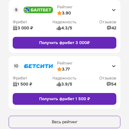
Линия в прематче
4/5
Рейтинг
Линия в лайве
Сайт
Приложение
3/5
3.90
Удобство платежей
4/5
Фрибет
Надежность
Отзывов
Служба поддержки
4/5
3 000 ₽
4.3/5
42
Бонусы и акции
4/5
Рейтинг 
5/5
Получить фрибет 3 000₽
пользователей
Промокод
Бонусы
Коэффициенты
4/5
16
Линия в прематче
4/5
Рейтинг
Линия в лайве
Сайт
Приложение
3/5
3.77
Удобство платежей
4/5
Фрибет
Надежность
Отзывов
Служба поддержки
4/5
1 500 ₽
3.9/5
54
Бонусы и акции
4/5
Рейтинг 
5/5
Получить фрибет 1 500 ₽
пользователей
Промокод
Бонусы
Коэффициенты
3/5
8
Линия в прематче
3/5
Линия в лайве
Сайт
Приложение
4/5
Весь рейтинг
Удобство платежей
4/5