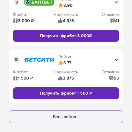
Линия в лайве
Сайт
Приложение
3/5
3.90
Удобство платежей
4/5
Фрибет
Надежность
Отзывов
Служба поддержки
4/5
3 000 ₽
4.3/5
41
Бонусы и акции
4/5
Рейтинг 
5/5
Получить фрибет 3 000₽
пользователей
Промокод
Бонусы
Коэффициенты
4/5
16
Линия в прематче
4/5
Рейтинг
Линия в лайве
Сайт
Приложение
3/5
3.77
Удобство платежей
4/5
Фрибет
Надежность
Отзывов
Служба поддержки
4/5
1 500 ₽
3.9/5
53
Бонусы и акции
4/5
Рейтинг 
5/5
Получить фрибет 1 500 ₽
пользователей
Промокод
Бонусы
Коэффициенты
3/5
8
Линия в прематче
3/5
Линия в лайве
Сайт
Приложение
4/5
Весь рейтинг
Удобство платежей
4/5
Служба поддержки
4/5