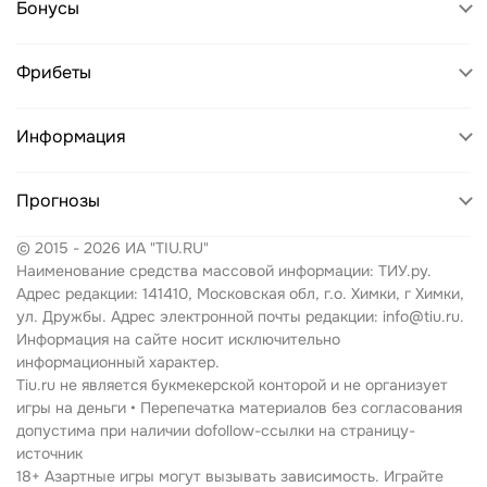
Бонусы
БетБум
Pari
Фрибеты
Леон
BetBoom
Лига Ставок
Пари
Информация
Leon
Мелбет
БетБум
Winline
Политика конфиденциальности
Прогнозы
Бетсити
Леон
Fonbet
Политика cookies
Марафон
© 2015 - 2026 ИА "TIU.RU"
Винлайн
Прогнозы на спорт
Марафон
Пользовательское соглашение
Наименование средства массовой информации: ТИУ.ру.
Фонбет
Фонбет
Футбол
Адрес редакции: 141410, Московская обл, г.о. Химки, г Химки,
Betcity
Согласие на обработку персональных данных
ул. Дружбы. Адрес электронной почты редакции: info@tiu.ru.
Винлайн
Марафон
Хоккей
Информация на сайте носит исключительно
Melbet
Контакты
информационный характер.
Бетсити
Баскетбол
Tiu.ru не является букмекерской конторой и не организует
Лига Ставок
Вакансии
игры на деньги • Перепечатка материалов без согласования
Мелбет
Теннис
допустима при наличии dofollow-ссылки на страницу-
Olimpbet
Блог
источник
Лига ставок
Настольный теннис
18+ Азартные игры могут вызывать зависимость. Играйте
Архив