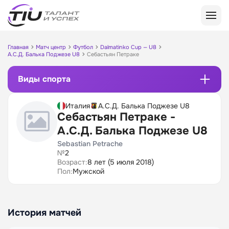
Главная
Матч центр
Футбол
Dalmatinko Cup — U8
А.С.Д. Балька Поджезе U8
Себастьян Петраке
Популярные БК
Пари
Виды спорта
По букмекеру
БетБум
Леон
Pari
Приложения для Android
Италия
А.С.Д. Балька Поджезе U8
Винлайн
BetBoom
Себастьян Петраке -
Фонбет
Leon
Пари
А.С.Д. Балька Поджезе U8
Виды спорта
Марафон
Winline
БетБум
Бетсити
Fonbet
Леон
Баскетбол
Sebastian Petrache
Статьи о БК
№
2
Мелбет
Лига Ставок
Винлайн
Киберспорт
Возраст:
8 лет (5 июля 2018)
Winline
Лига Ставок
Марафон
Фонбет
Теннис
Пол:
Мужской
База знаний
По видам спорта
Олимпбет
Бет-М
Марафон
Хоккей
Виды ставок
Тенниси
Baltbet
Бетсити
Футбол
Футбол
Футбол
По видам спорта
Основы ставок
Балтбет
Melbet
Мелбет
Хоккей
История матчей
Евролига
Сервисы
Бет-М
Olimpbet
Лига Ставок
Баскетбол
Футбол
Виды спорта
Кубок России
Беттери
Tennisi
Олимпбет
Теннис
Хоккей