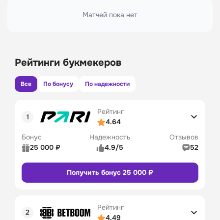
Лига Чемпионов
Зенит
Betcity
Тенниси
Теннис
Настольный теннис
Баскетбол
Матчей пока нет
Лига Европы
Спортбет
Bettery
Балтбет
Футбол
Волейбол
Теннис
24bet
Zenit
Беттери
Киберспорт
Настольный теннис
Рейтинги
Футбол
Спортбет
Зенит
Волейбол
Прочие категории
Лучшие букмекеры
РПЛ
24bet
Киберспорт
Рейтинги букмекеров
Приложения для iOS
Футбол
Легальные букмекерские конторы
Фрибеты
Лига чемпионов
Российские букмекеры
Фрибеты без депозита
АПЛ
РПЛ
Leon
Все
По бонусу
По надежности
БК с мобильным приложением
Фрибет без отыгрыша
Серия А
Лига чемпионов
Zenit
Надежные букмекеры
Промокод без отыгрыша
Ла Лига
АПЛ
Лига Ставок
БК с гостевым демосчетом
Бонус за регистрацию без отыгрыша
Бундеслига
Серия А
Марафон
Рейтинг
БК с большими коэффициентами
Фрибеты сегодня
Лига Европы
Ла Лига
Melbet
4.64
БК с минимальными депозитами
Лучшие фрибеты
Лига конференций
Бундеслига
Pari
Бонус
Надежность
Отзывов
Букмекеры для ставок на американский футбол
Фрибет новым игрокам
Лига наций
Лига Европы
Tennisi
25 000 ₽
4.9/5
52
Букмекеры для ставок на бейсбол
Новые БК с фрибетом
Суперкубок УЕФА
Лига конференций
Fonbet
Рейтинг 
Хоккей
Хоккей
Букмекеры для ставок на гольф
Фрибет 3000
Betcity
5/5
Получить бонус 25 000 ₽
пользователей
Букмекеры для ставок на автогонки
Акции букмекерских контор при регистрации
КХЛ
КХЛ
BetBoom
Коэффициенты
5/5
Букмекеры для ставок на чемпионаты мира и Европы
Промокоды букмекеров
НХЛ
НХЛ
Bettery
Линия в прематче
4/5
Букмекеры для ставок на дартс
Бездепозитные бонусы за регистрацию
АХЛ
АХЛ
Olimpbet
Рейтинг
Баскетбол
Баскетбол
Букмекеры для ставок на скачки
Бездепозитные бонусы букмекеров
Winline
Линия в лайве
5/5
4.49