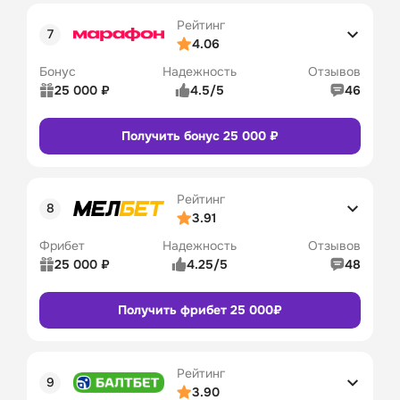
Линия в прематче
4/5
Рейтинг
Сайт
Приложение
Линия в лайве
4/5
4.06
Удобство платежей
4/5
Бонус
Надежность
Отзывов
Служба поддержки
4/5
25 000 ₽
4.5/5
46
Бонусы и акции
5/5
Рейтинг 
5/5
Получить бонус 25 000 ₽
пользователей
Бонусы
17
Коэффициенты
4/5
Сайт
Приложение
Линия в прематче
4/5
Рейтинг
Линия в лайве
4/5
3.91
Удобство платежей
4/5
Фрибет
Надежность
Отзывов
Служба поддержки
4/5
25 000 ₽
4.25/5
48
Бонусы и акции
4/5
Рейтинг 
5/5
Получить фрибет 25 000₽
пользователей
Промокод
Бонусы
Коэффициенты
4/5
15
Линия в прематче
4/5
Рейтинг
Линия в лайве
Сайт
Приложение
3/5
3.90