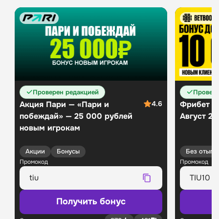
Промокод
Бонусы
13
Сайт
Приложение
Проверен редакцией
Провере
Акция Пари — «Пари и
4.6
Фрибет Б
побеждай» — 25 000 рублей
Август 20
новым игрокам
Акции
Бонусы
Без отыгр
Промокод
Промокод
Получить бонус
П