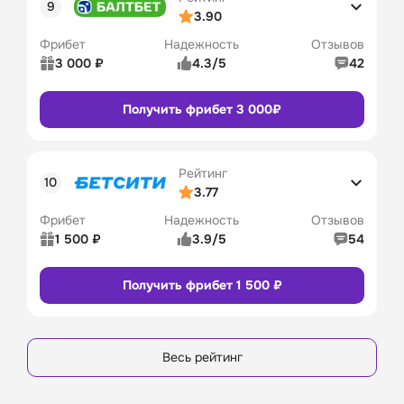
Линия в лайве
Сайт
Приложение
3/5
3.90
Удобство платежей
4/5
Фрибет
Надежность
Отзывов
Служба поддержки
4/5
3 000 ₽
4.3/5
42
Бонусы и акции
4/5
Рейтинг 
5/5
Получить фрибет 3 000₽
пользователей
Промокод
Бонусы
Коэффициенты
4/5
16
Линия в прематче
4/5
Рейтинг
Линия в лайве
Сайт
Приложение
3/5
3.77
Удобство платежей
4/5
Фрибет
Надежность
Отзывов
Служба поддержки
4/5
1 500 ₽
3.9/5
54
Бонусы и акции
4/5
Рейтинг 
5/5
Получить фрибет 1 500 ₽
пользователей
Промокод
Бонусы
Коэффициенты
3/5
8
Линия в прематче
3/5
Линия в лайве
Сайт
Приложение
4/5
Весь рейтинг
Удобство платежей
4/5
Служба поддержки
4/5