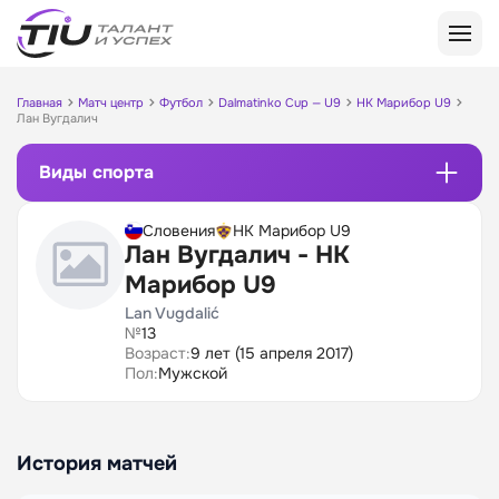
Главная
Матч центр
Футбол
Dalmatinko Cup — U9
НК Марибор U9
Лан Вугдалич
Популярные БК
Пари
Виды спорта
По букмекеру
БетБум
Леон
Pari
Приложения для Android
Словения
НК Марибор U9
Винлайн
BetBoom
Лан Вугдалич - НК
Фонбет
Leon
Пари
Марибор U9
Виды спорта
Марафон
Winline
БетБум
Бетсити
Fonbet
Леон
Баскетбол
Lan Vugdalić
Статьи о БК
№
13
Мелбет
Лига Ставок
Винлайн
Киберспорт
Возраст:
9 лет (15 апреля 2017)
Winline
Лига Ставок
Марафон
Фонбет
Теннис
Пол:
Мужской
База знаний
По видам спорта
Олимпбет
Бет-М
Марафон
Хоккей
Виды ставок
Тенниси
Baltbet
Бетсити
Футбол
Футбол
Футбол
По видам спорта
Основы ставок
Балтбет
Melbet
Мелбет
Хоккей
История матчей
Евролига
Сервисы
Бет-М
Olimpbet
Лига Ставок
Баскетбол
Футбол
Виды спорта
Кубок России
Беттери
Tennisi
Олимпбет
Теннис
Хоккей