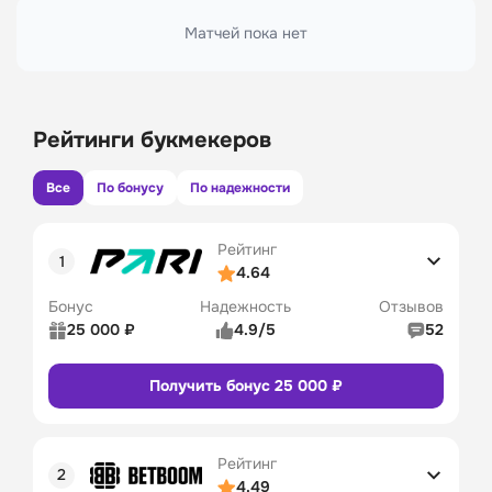
Лига Чемпионов
Зенит
Betcity
Тенниси
Теннис
Настольный теннис
Баскетбол
Матчей пока нет
Лига Европы
Спортбет
Bettery
Балтбет
Футбол
Волейбол
Теннис
24bet
Zenit
Беттери
Киберспорт
Настольный теннис
Рейтинги
Футбол
Спортбет
Зенит
Волейбол
Прочие категории
Лучшие букмекеры
РПЛ
24bet
Киберспорт
Рейтинги букмекеров
Приложения для iOS
Футбол
Легальные букмекерские конторы
Фрибеты
Лига чемпионов
Российские букмекеры
Фрибеты без депозита
АПЛ
РПЛ
Leon
Все
По бонусу
По надежности
БК с мобильным приложением
Фрибет без отыгрыша
Серия А
Лига чемпионов
Zenit
Надежные букмекеры
Промокод без отыгрыша
Ла Лига
АПЛ
Лига Ставок
БК с гостевым демосчетом
Бонус за регистрацию без отыгрыша
Бундеслига
Серия А
Марафон
Рейтинг
БК с большими коэффициентами
Фрибеты сегодня
Лига Европы
Ла Лига
Melbet
4.64
БК с минимальными депозитами
Лучшие фрибеты
Лига конференций
Бундеслига
Pari
Бонус
Надежность
Отзывов
Букмекеры для ставок на американский футбол
Фрибет новым игрокам
Лига наций
Лига Европы
Tennisi
25 000 ₽
4.9/5
52
Букмекеры для ставок на бейсбол
Новые БК с фрибетом
Суперкубок УЕФА
Лига конференций
Fonbet
Рейтинг 
Хоккей
Хоккей
Букмекеры для ставок на гольф
Фрибет 3000
Betcity
5/5
Получить бонус 25 000 ₽
пользователей
Букмекеры для ставок на автогонки
Акции букмекерских контор при регистрации
КХЛ
КХЛ
BetBoom
Коэффициенты
5/5
Букмекеры для ставок на чемпионаты мира и Европы
Промокоды букмекеров
НХЛ
НХЛ
Bettery
Линия в прематче
4/5
Букмекеры для ставок на дартс
Бездепозитные бонусы за регистрацию
АХЛ
АХЛ
Olimpbet
Рейтинг
Баскетбол
Баскетбол
Букмекеры для ставок на скачки
Бездепозитные бонусы букмекеров
Winline
Линия в лайве
5/5
4.49