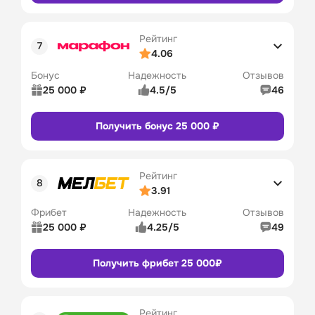
Коэффициенты
4/5
10
Линия в прематче
4/5
Рейтинг
Сайт
Приложение
Линия в лайве
4/5
4.06
Удобство платежей
4/5
Бонус
Надежность
Отзывов
Служба поддержки
4/5
25 000 ₽
4.5/5
46
Бонусы и акции
5/5
Рейтинг 
5/5
Получить бонус 25 000 ₽
пользователей
Бонусы
17
Коэффициенты
4/5
Сайт
Приложение
Линия в прематче
4/5
Рейтинг
Линия в лайве
4/5
3.91
Удобство платежей
4/5
Фрибет
Надежность
Отзывов
Служба поддержки
4/5
25 000 ₽
4.25/5
49
Бонусы и акции
4/5
Рейтинг 
5/5
Получить фрибет 25 000₽
пользователей
Промокод
Бонусы
Коэффициенты
4/5
15
Линия в прематче
4/5
Рейтинг