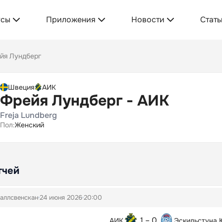
усы
Приложения
Новости
Стать
йя Лундберг
Швеция
АИК
Фрейя Лундберг - АИК
Freja Lundberg
Пол:
Женский
тчей
аллсвенскан
24 июня 2026
20:00
1 – 0
АИК
Эскильстуна