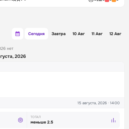
Сегодня
Завтра
10 Авг
11 Авг
12 Авг
026 нет
густа, 2026
15 августа, 2026 · 14:00
ТОТАЛ
меньше 2.5