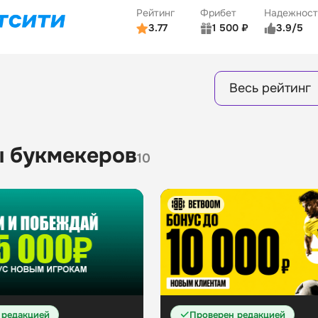
16
Рейтинг
Фрибет
Надежност
ции
4/5
3.77
1 500 ₽
3.9/5
Бонусы
ьзователей
5/5
Коэффициенты
8
ве
4/5
Удобство платежей
Весь рейтинг
ции
4/5
Бонусы
13
 букмекеров
10
 редакцией
Проверен редакцией