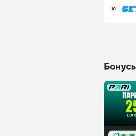
Бонусы и ак
Промокод
Рейтинг пол
Линия в лай
Бонусы и ак
Промокод
Бонусы
Проверен