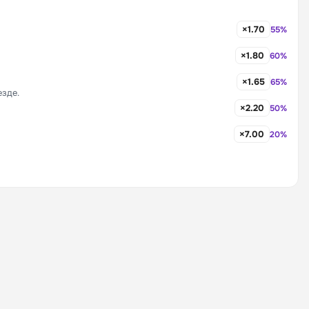
×1.70
55%
×1.80
60%
×1.65
65%
езде.
×2.20
50%
×7.00
20%