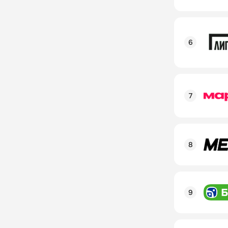
Промокод
Рейтинг пол
Линия в лай
Бонусы и ак
Промокод
Рейтинг пол
Линия в лай
Бонусы и ак
Рейтинг пол
Бонусы
17
Линия в лай
Бонусы и ак
Рейтинг пол
Промокод
Линия в лай
Бонусы и ак
Рейтинг пол
Промокод
Линия в лай