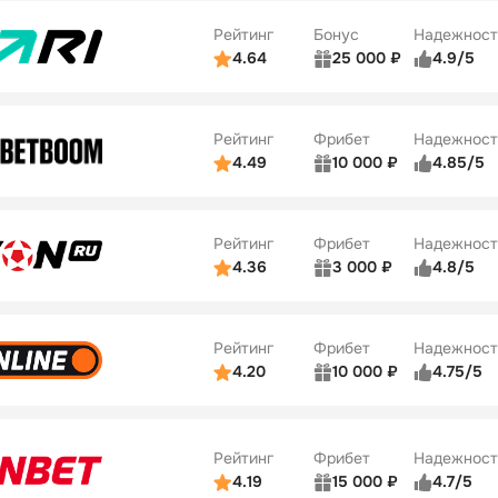
Рейтинг
Бонус
Надежност
4.64
25 000 ₽
4.9/5
ьзователей
5/5
Коэффициенты
ве
5/5
Удобство платежей
Рейтинг
Фрибет
Надежност
ции
5/5
4.49
10 000 ₽
4.85/5
ьзователей
5/5
Коэффициенты
Бонусы
ве
5/5
Удобство платежей
22
Рейтинг
Фрибет
Надежност
ции
5/5
4.36
3 000 ₽
4.8/5
ьзователей
5/5
Коэффициенты
Бонусы
ве
3/5
Удобство платежей
42
Рейтинг
Фрибет
Надежност
ции
4/5
4.20
10 000 ₽
4.75/5
ьзователей
5/5
Коэффициенты
Бонусы
ве
4/5
Удобство платежей
34
Рейтинг
Фрибет
Надежност
ции
5/5
4.19
15 000 ₽
4.7/5