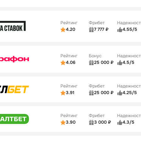
Бонусы
ьзователей
5/5
Коэффициенты
10
ве
4/5
Удобство платежей
Рейтинг
Фрибет
Надежност
ции
4/5
4.20
7 777 ₽
4.55/5
Бонусы
ьзователей
5/5
Коэффициенты
10
ве
4/5
Удобство платежей
Рейтинг
Бонус
Надежност
ции
5/5
4.06
25 000 ₽
4.5/5
ьзователей
5/5
Коэффициенты
ве
4/5
Удобство платежей
Рейтинг
Фрибет
Надежност
ции
4/5
3.91
25 000 ₽
4.25/5
ьзователей
5/5
Коэффициенты
Бонусы
ве
3/5
Удобство платежей
15
Рейтинг
Фрибет
Надежност
ции
4/5
3.90
3 000 ₽
4.3/5
ьзователей
5/5
Коэффициенты
Бонусы
ве
3/5
Удобство платежей