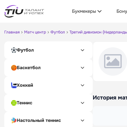
Букмекеры
Бон
Главная
Матч центр
Футбол
Третий дивизион (Нидерланды
Футбол
Баскетбол
Хоккей
История ма
Теннис
Настольный теннис