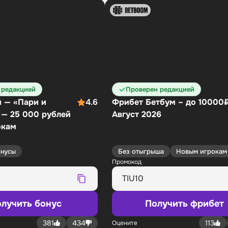
 редакцией
Проверен редакцией
 — «Пари и
4.6
Фрибет Бетбум – до 10000
 — 25 000 рублей
Август 2026
окам
нусы
Без отыгрыша
Новым игрокам
Промокод
лучить бонус
Получить фрибет
381
434
113
Оцените