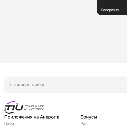
Бессрочно
Поиск по матч-центру
Приложения на Андроид
Бонусы
Пари
Pari