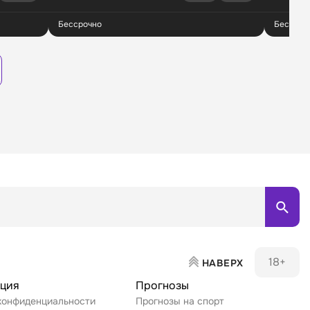
Бессрочно
Бессроч
18+
НАВЕРХ
ция
Прогнозы
конфиденциальности
Прогнозы на спорт