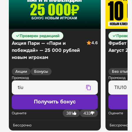
13
Сайт
Приложение
Проверен редакцией
Провере
Акция Пари — «Пари и
4.6
Фрибет Б
побеждай» — 25 000 рублей
Август 20
новым игрокам
Акции
Бонусы
Без отыгр
Промокод
Промокод
Получить бонус
П
381
433
Оцените
Оцените
Бессрочно
Бессрочно