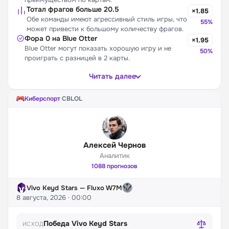
Чемпионат мира
Тотал фрагов больше 20.5
×1.85
Суперлига России
Обе команды имеют агрессивный стиль игры, что
55%
может привести к большому количеству фрагов.
Чемпионат Европы
Фора 0 на Blue Otter
×1.95
Киберспорт
Blue Otter могут показать хорошую игру и не
50%
IEM Cologne
проиграть с разницей в 2 карты.
The International
Читать далее
Esports World Cup Counter Strike
Киберспорт
·
CBLOL
Алексей Чернов
Аналитик
1088 прогнозов
Vivo Keyd Stars — Fluxo W7M
8 августа, 2026 · 00:00
Победа Vivo Keyd Stars
ИСХОД