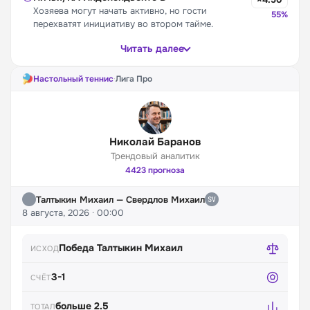
Хозяева могут начать активно, но гости
55%
перехватят инициативу во втором тайме.
Читать далее
Настольный теннис
·
Лига Про
Николай Баранов
Трендовый аналитик
4423 прогноза
Талтыкин Михаил — Свердлов Михаил
8 августа, 2026 · 00:00
Победа Талтыкин Михаил
ИСХОД
3-1
СЧЁТ
больше 2.5
ТОТАЛ