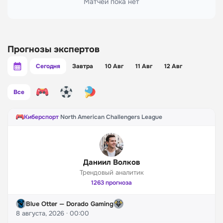
Матчей пока нет
Лига Чемпионов
Зенит
Betcity
Тенниси
Теннис
Настольный теннис
Баскетбол
Лига Европы
Спортбет
Bettery
Балтбет
Футбол
Волейбол
Теннис
24bet
Zenit
Беттери
Киберспорт
Настольный теннис
Рейтинги
Футбол
Спортбет
Зенит
Волейбол
Прогнозы экспертов
Прочие категории
Лучшие букмекеры
РПЛ
24bet
Киберспорт
Приложения для iOS
Футбол
Легальные букмекерские конторы
Фрибеты
Лига чемпионов
Сегодня
Завтра
10 Авг
11 Авг
12 Авг
Российские букмекеры
Фрибеты без депозита
АПЛ
РПЛ
Leon
БК с мобильным приложением
Фрибет без отыгрыша
Серия А
Лига чемпионов
Zenit
Все
Надежные букмекеры
Промокод без отыгрыша
Ла Лига
АПЛ
Лига Ставок
БК с гостевым демосчетом
Бонус за регистрацию без отыгрыша
Бундеслига
Серия А
Марафон
Киберспорт
·
North American Challengers League
БК с большими коэффициентами
Фрибеты сегодня
Лига Европы
Ла Лига
Melbet
БК с минимальными депозитами
Лучшие фрибеты
Лига конференций
Бундеслига
Pari
Букмекеры для ставок на американский футбол
Фрибет новым игрокам
Лига наций
Лига Европы
Tennisi
Букмекеры для ставок на бейсбол
Новые БК с фрибетом
Суперкубок УЕФА
Лига конференций
Fonbet
Даниил Волков
Хоккей
Хоккей
Букмекеры для ставок на гольф
Фрибет 3000
Betcity
Трендовый аналитик
Букмекеры для ставок на автогонки
Акции букмекерских контор при регистрации
КХЛ
КХЛ
BetBoom
1263 прогноза
Букмекеры для ставок на чемпионаты мира и Европы
Промокоды букмекеров
НХЛ
НХЛ
Bettery
Букмекеры для ставок на дартс
Бездепозитные бонусы за регистрацию
АХЛ
АХЛ
Olimpbet
Blue Otter — Dorado Gaming
Баскетбол
Баскетбол
Букмекеры для ставок на скачки
Бездепозитные бонусы букмекеров
Winline
8 августа, 2026 · 00:00