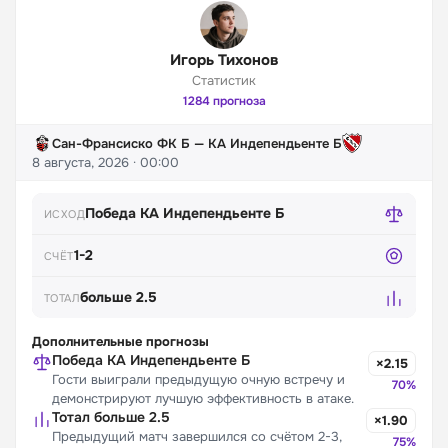
Игорь Тихонов
Статистик
1284 прогноза
Сан-Франсиско ФК Б — КА Индепендьенте Б
8 августа, 2026 · 00:00
Победа КА Индепендьенте Б
ИСХОД
1-2
СЧЁТ
больше 2.5
ТОТАЛ
Дополнительные прогнозы
Победа КА Индепендьенте Б
×2.15
Гости выиграли предыдущую очную встречу и
70%
демонстрируют лучшую эффективность в атаке.
Тотал больше 2.5
×1.90
Предыдущий матч завершился со счётом 2-3,
75%