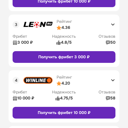
Получить фрибет 10 000 ₽
пользователей
Промокод
Бонусы
Коэффициенты
5/5
22
Линия в прематче
4/5
Рейтинг
Линия в лайве
Сайт
Приложение
5/5
4.36
Удобство платежей
4/5
Фрибет
Надежность
Отзывов
Служба поддержки
4/5
3 000 ₽
4.8/5
50
Бонусы и акции
5/5
Рейтинг 
5/5
Получить фрибет 3 000 ₽
пользователей
Промокод
Бонусы
Коэффициенты
5/5
42
Линия в прематче
5/5
Рейтинг
Линия в лайве
Сайт
Приложение
3/5
4.20
Удобство платежей
4/5
Фрибет
Надежность
Отзывов
Служба поддержки
5/5
10 000 ₽
4.75/5
58
Бонусы и акции
4/5
Рейтинг 
5/5
Получить фрибет 10 000 ₽
пользователей
Промокод
Бонусы
Коэффициенты
4/5
34
Линия в прематче
4/5