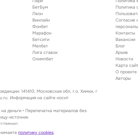
Пари
Политика 
БетБум
Политика c
Леон
Пользоват
Винлайн
Согласие 
Фонбет
персональ
Марафон
Контакты
Бетсити
Вакансии
Мелбет
Блог
Лига ставок
Архив
Олимпбет
Новости
Карта сай
О проекте
Авторы
акции: 141410, Московская обл, г.о. Химки, г
u.ru. Информация на сайте носит
ы на деньги • Перепечатка материалов без
ницу-источник
тственно.
ринимаете
политику cookies
.