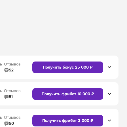
ь
Отзывов
Получить бонус 25 000 ₽
52
5/5
Линия в прематче
4/5
4/5
Служба поддержки
5/5
ь
Отзывов
Получить фрибет 10 000 ₽
51
5/5
Линия в прематче
4/5
4/5
Служба поддержки
4/5
Сайт
Приложение
ь
Отзывов
Получить фрибет 3 000 ₽
50