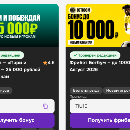
 редакцией
Проверен редакцией
 — «Пари и
4.6
Фрибет Бетбум – до 100
 — 25 000 рублей
Август 2026
окам
нусы
Без отыгрыша
Новым игро
Промокод
лучить бонус
Получить фрибе