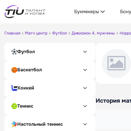
Букмекеры
Бон
Главная
Матч центр
Футбол
Дивизион 4, мужчины
Норр
Футбол
Баскетбол
Хоккей
История ма
Теннис
Настольный теннис