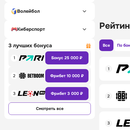
Волейбол
Рейтин
Киберспорт
3 лучших бонуса
Все
По бо
1
Бонус 25 000 ₽
2
Фрибет 10 000 ₽
Рейтинг пол
Линия в лай
3
Фрибет 3 000 ₽
Бонусы и ак
Рейтинг пол
Промокод
Смотреть все
Линия в лай
Бонусы и ак