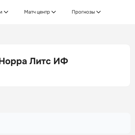
и
Матч центр
Прогнозы
 Норра Литс ИФ