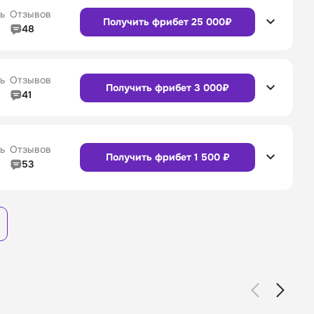
ь
Отзывов
Получить фрибет 25 000₽
48
4/5
Линия в прематче
4/5
4/5
Служба поддержки
4/5
Сайт
Приложение
ь
Отзывов
Получить фрибет 3 000₽
41
4/5
Линия в прематче
4/5
4/5
Служба поддержки
4/5
Сайт
Приложение
ь
Отзывов
Получить фрибет 1 500 ₽
53
3/5
Линия в прематче
3/5
Сайт
Приложение
4/5
Служба поддержки
4/5
Сайт
Приложение