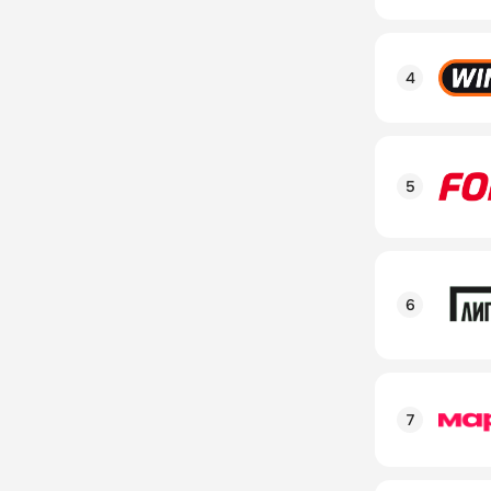
Рейтинг пол
Промокод
Линия в лай
Бонусы и ак
Рейтинг пол
Промокод
Линия в лай
Бонусы и ак
Промокод
Рейтинг пол
Линия в лай
Бонусы и ак
Промокод
Рейтинг пол
Линия в лай
Бонусы и ак
Рейтинг пол
Бонусы
17
Линия в лай