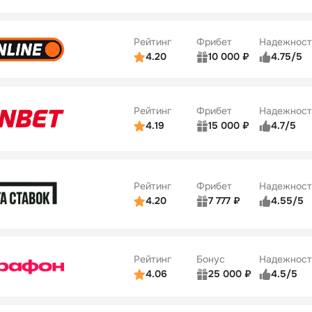
ьзователей
5/5
Коэффициенты
Бонусы
ве
3/5
Удобство платежей
42
Рейтинг
Фрибет
Надежност
ции
4/5
4.20
10 000 ₽
4.75/5
ьзователей
5/5
Коэффициенты
Бонусы
ве
4/5
Удобство платежей
34
Рейтинг
Фрибет
Надежност
ции
5/5
4.19
15 000 ₽
4.7/5
Бонусы
ьзователей
5/5
Коэффициенты
10
ве
4/5
Удобство платежей
Рейтинг
Фрибет
Надежност
ции
4/5
4.20
7 777 ₽
4.55/5
Бонусы
ьзователей
5/5
Коэффициенты
10
ве
4/5
Удобство платежей
Рейтинг
Бонус
Надежност
ции
5/5
4.06
25 000 ₽
4.5/5
ьзователей
5/5
Коэффициенты
ве
4/5
Удобство платежей