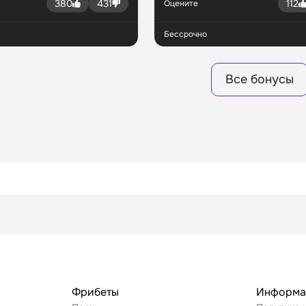
380
431
112
Оцените
Бессрочно
Все бонусы
Фрибеты
Информа