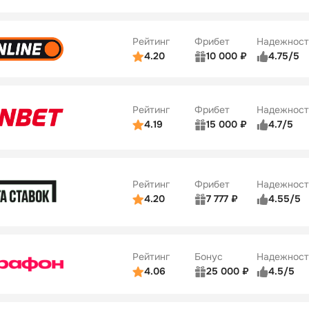
ьзователей
5/5
Коэффициенты
Бонусы
ве
3/5
Удобство платежей
42
Рейтинг
Фрибет
Надежност
ции
4/5
4.20
10 000 ₽
4.75/5
ьзователей
5/5
Коэффициенты
Бонусы
ве
4/5
Удобство платежей
34
Рейтинг
Фрибет
Надежност
ции
5/5
4.19
15 000 ₽
4.7/5
Бонусы
ьзователей
5/5
Коэффициенты
10
ве
4/5
Удобство платежей
Рейтинг
Фрибет
Надежност
ции
4/5
4.20
7 777 ₽
4.55/5
Бонусы
ьзователей
5/5
Коэффициенты
10
ве
4/5
Удобство платежей
Рейтинг
Бонус
Надежност
ции
5/5
4.06
25 000 ₽
4.5/5
ьзователей
5/5
Коэффициенты
ве
4/5
Удобство платежей