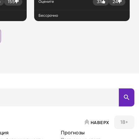
155
37
24
Оцените
Бессрочно
18+
НАВЕРХ
ция
Прогнозы