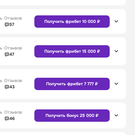
5/5
Линия в прематче
5/5
4/5
Служба поддержки
5/5
Сайт
Приложение
ь
Отзывов
Получить фрибет 10 000 ₽
57
4/5
Линия в прематче
4/5
4/5
Служба поддержки
4/5
Сайт
Приложение
ь
Отзывов
Получить фрибет 15 000 ₽
47
4/5
Линия в прематче
4/5
Сайт
Приложение
4/5
Служба поддержки
5/5
ь
Отзывов
Получить фрибет 7 777 ₽
43
4/5
Линия в прематче
4/5
Сайт
Приложение
4/5
Служба поддержки
4/5
ь
Отзывов
Получить бонус 25 000 ₽
46
4/5
Линия в прематче
4/5
Сайт
Приложение
4/5
Служба поддержки
4/5