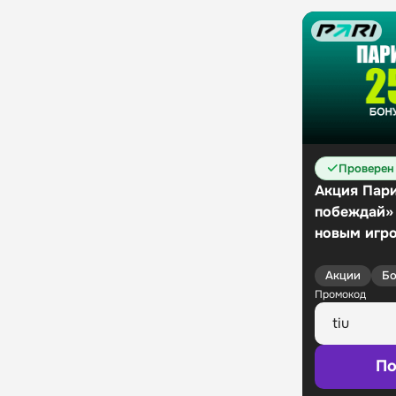
Проверен
Акция Пари
побеждай»
новым игр
Акции
Бо
Промокод
По