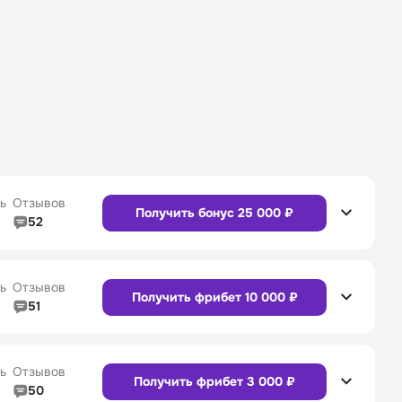
ь
Отзывов
Получить бонус 25 000 ₽
52
5/5
Линия в прематче
4/5
4/5
Служба поддержки
5/5
ь
Отзывов
Получить фрибет 10 000 ₽
51
5/5
Линия в прематче
4/5
4/5
Служба поддержки
4/5
Сайт
Приложение
ь
Отзывов
Получить фрибет 3 000 ₽
50