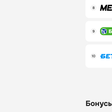
Бонусы и ак
Рейтинг пол
Промокод
Линия в лай
Бонусы и ак
Рейтинг пол
Промокод
Линия в лай
Бонусы и ак
Промокод
Рейтинг пол
Линия в лай
Бонусы и ак
Промокод
Бонусы