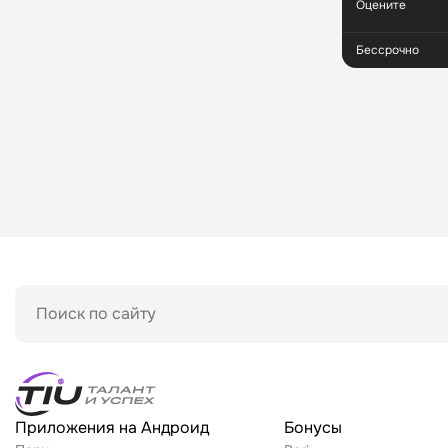
Оцените
Бессрочно
Поиск по матч-центру
Приложения на Андроид
Бонусы