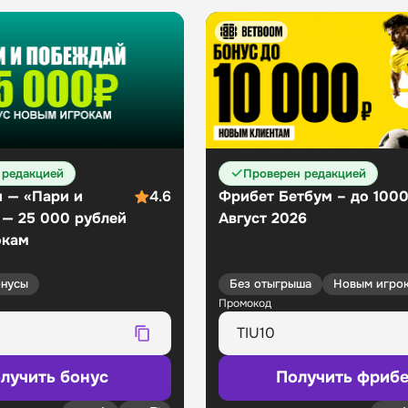
 редакцией
Проверен редакцией
 — «Пари и
4.6
Фрибет Бетбум – до 100
 — 25 000 рублей
Август 2026
окам
нусы
Без отыгрыша
Новым игро
Промокод
лучить бонус
Получить фрибе