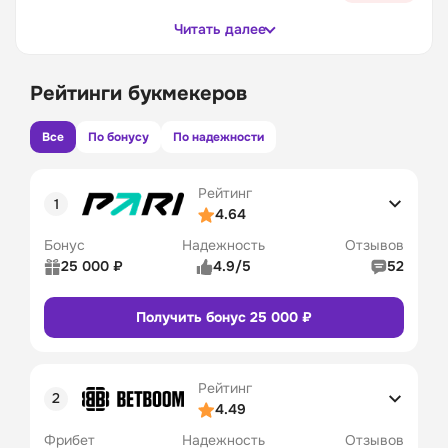
Чемпионат мира
Читать далее
Суперлига России
Чемпионат Европы
Киберспорт
Рейтинги букмекеров
IEM Cologne
The International
Все
По бонусу
По надежности
Esports World Cup Counter Strike
Рейтинг
4.64
Бонус
Надежность
Отзывов
25 000 ₽
4.9/5
52
Рейтинг 
5/5
Получить бонус 25 000 ₽
пользователей
Коэффициенты
5/5
Линия в прематче
4/5
Рейтинг
Линия в лайве
5/5
4.49
Удобство платежей
4/5
Фрибет
Надежность
Отзывов