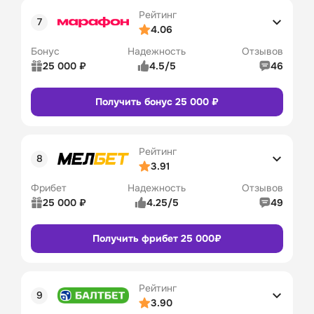
Линия в прематче
4/5
Рейтинг
Сайт
Приложение
Линия в лайве
4/5
4.06
Удобство платежей
4/5
Бонус
Надежность
Отзывов
Служба поддержки
4/5
25 000 ₽
4.5/5
46
Бонусы и акции
5/5
Рейтинг 
5/5
Получить бонус 25 000 ₽
пользователей
Бонусы
17
Коэффициенты
4/5
Сайт
Приложение
Линия в прематче
4/5
Рейтинг
Линия в лайве
4/5
3.91
Удобство платежей
4/5
Фрибет
Надежность
Отзывов
Служба поддержки
4/5
25 000 ₽
4.25/5
49
Бонусы и акции
4/5
Рейтинг 
5/5
Получить фрибет 25 000₽
пользователей
Промокод
Бонусы
Коэффициенты
4/5
15
Линия в прематче
4/5
Рейтинг
Линия в лайве
Сайт
Приложение
3/5
3.90
Удобство платежей
4/5