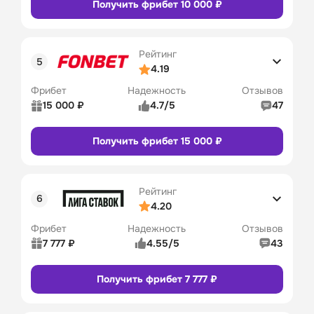
Получить фрибет 10 000 ₽
пользователей
Промокод
Бонусы
Коэффициенты
4/5
34
Линия в прематче
4/5
Рейтинг
Линия в лайве
Сайт
Приложение
4/5
4.19
Удобство платежей
4/5
Фрибет
Надежность
Отзывов
Служба поддержки
4/5
15 000 ₽
4.7/5
47
Бонусы и акции
5/5
Рейтинг 
5/5
Получить фрибет 15 000 ₽
пользователей
Промокод
Бонусы
Коэффициенты
4/5
10
Линия в прематче
4/5
Рейтинг
Линия в лайве
Сайт
Приложение
4/5
4.20
Удобство платежей
4/5
Фрибет
Надежность
Отзывов
Служба поддержки
5/5
7 777 ₽
4.55/5
43
Бонусы и акции
4/5
Рейтинг 
5/5
Получить фрибет 7 777 ₽
пользователей
Промокод
Бонусы
Коэффициенты
4/5
10