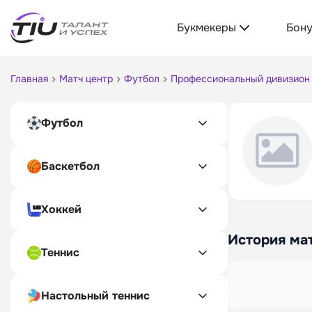
Букмекеры
Бон
Главная
Матч центр
Футбол
Профессиональный дивизион
Футбол
Баскетбол
Хоккей
История ма
Теннис
Настольный теннис