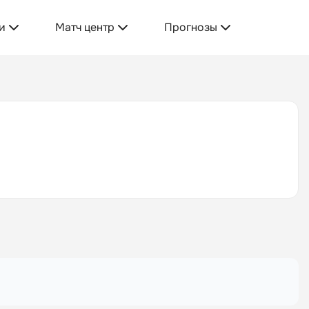
и
Матч центр
Прогнозы