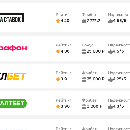
10
ве
4/5
Удобство платежей
Рейтинг
Фрибет
Надежност
ции
4/5
4.20
7 777 ₽
4.55/5
Бонусы
ьзователей
5/5
Коэффициенты
10
ве
4/5
Удобство платежей
Рейтинг
Бонус
Надежност
ции
5/5
4.06
25 000 ₽
4.5/5
ьзователей
5/5
Коэффициенты
ве
4/5
Удобство платежей
Рейтинг
Фрибет
Надежност
ции
4/5
3.91
25 000 ₽
4.25/5
ьзователей
5/5
Коэффициенты
Бонусы
ве
3/5
Удобство платежей
15
Рейтинг
Фрибет
Надежност
ции
4/5
3.90
3 000 ₽
4.3/5
ьзователей
5/5
Коэффициенты
Бонусы
ве
3/5
Удобство платежей
16
Рейтинг
Фрибет
Надежност