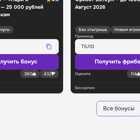
 — 25 000 рублей
Август 2026
окам
нусы
Без отыгрыша
Новым игро
Промокод
лучить бонус
Получить фрибе
380
432
114
Оцените
Бессрочно
Все бонусы