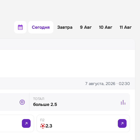
Сегодня
Завтра
9 Авг
10 Авг
11 Авг
7 августа, 2026 · 02:30
ТОТАЛ
больше 2.5
П2
2.3