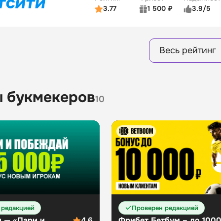
ции
4/5
3.77
1 500 ₽
3.9/5
Бонусы
ьзователей
5/5
Коэффициенты
8
ве
4/5
Удобство платежей
Весь рейтинг
ции
4/5
Бонусы
13
 букмекеров
10
 редакцией
Проверен редакцией
 — «Пари и
4.6
Фрибет Бетбум – до 100