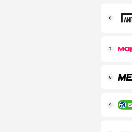
Линия в лай
Бонусы и ак
Промокод
Рейтинг пол
Линия в лай
Бонусы и ак
Рейтинг пол
Бонусы
17
Линия в лай
Бонусы и ак
Рейтинг пол
Промокод
Линия в лай
Бонусы и ак
Рейтинг пол
Промокод
Линия в лай