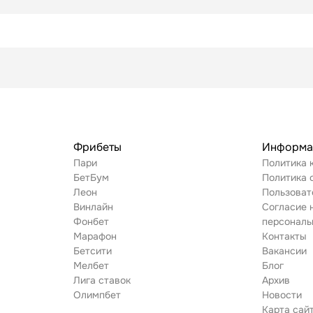
Фрибеты
Информа
Пари
Политика 
БетБум
Политика c
Леон
Пользоват
Винлайн
Согласие 
Фонбет
персональ
Марафон
Контакты
Бетсити
Вакансии
Мелбет
Блог
Лига ставок
Архив
Олимпбет
Новости
Карта сай