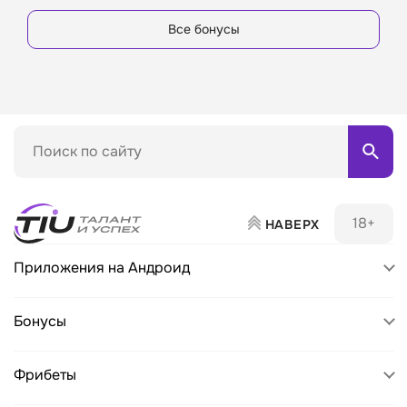
Все бонусы
Поиск по матч-центру
18+
НАВЕРХ
Приложения на Андроид
Пари
Бонусы
БетБум
Pari
Фрибеты
Леон
BetBoom