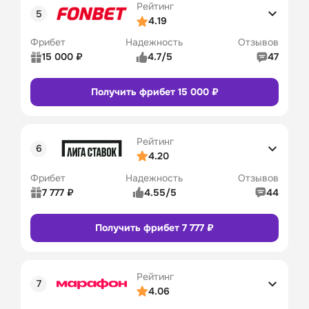
Рейтинг
Линия в лайве
Сайт
Приложение
4/5
4.19
Удобство платежей
4/5
Фрибет
Надежность
Отзывов
Служба поддержки
4/5
15 000 ₽
4.7/5
47
Бонусы и акции
5/5
Рейтинг 
5/5
Получить фрибет 15 000 ₽
пользователей
Промокод
Бонусы
Коэффициенты
4/5
10
Линия в прематче
4/5
Рейтинг
Линия в лайве
Сайт
Приложение
4/5
4.20
Удобство платежей
4/5
Фрибет
Надежность
Отзывов
Служба поддержки
5/5
7 777 ₽
4.55/5
44
Бонусы и акции
4/5
Рейтинг 
5/5
Получить фрибет 7 777 ₽
пользователей
Промокод
Бонусы
Коэффициенты
4/5
10
Линия в прематче
4/5
Рейтинг
Сайт
Приложение
Линия в лайве
4/5
4.06
Удобство платежей
4/5