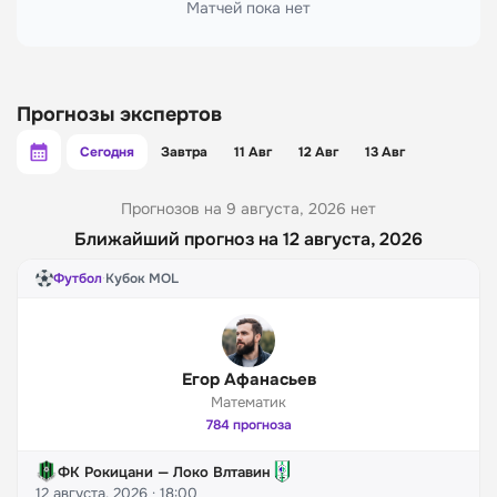
Матчей пока нет
Лига Чемпионов
Зенит
Betcity
Тенниси
Теннис
Настольный теннис
Баскетбол
Лига Европы
Спортбет
Bettery
Балтбет
Футбол
Волейбол
Теннис
24bet
Zenit
Беттери
Киберспорт
Настольный теннис
Рейтинги
Футбол
Спортбет
Зенит
Волейбол
Прогнозы экспертов
Прочие категории
Лучшие букмекеры
РПЛ
24bet
Киберспорт
Приложения для iOS
Футбол
Легальные букмекерские конторы
Фрибеты
Лига чемпионов
Сегодня
Завтра
11 Авг
12 Авг
13 Авг
Российские букмекеры
Фрибеты без депозита
АПЛ
РПЛ
Leon
БК с мобильным приложением
Фрибет без отыгрыша
Серия А
Лига чемпионов
Zenit
Прогнозов на 9 августа, 2026 нет
Надежные букмекеры
Промокод без отыгрыша
Ла Лига
АПЛ
Лига Ставок
Ближайший прогноз на 12 августа, 2026
БК с гостевым демосчетом
Бонус за регистрацию без отыгрыша
Бундеслига
Серия А
Марафон
БК с большими коэффициентами
Фрибеты сегодня
Лига Европы
Ла Лига
Melbet
Футбол
·
Кубок MOL
БК с минимальными депозитами
Лучшие фрибеты
Лига конференций
Бундеслига
Pari
Букмекеры для ставок на американский футбол
Фрибет новым игрокам
Лига наций
Лига Европы
Tennisi
Букмекеры для ставок на бейсбол
Новые БК с фрибетом
Суперкубок УЕФА
Лига конференций
Fonbet
Хоккей
Хоккей
Букмекеры для ставок на гольф
Фрибет 3000
Betcity
Егор Афанасьев
Букмекеры для ставок на автогонки
Акции букмекерских контор при регистрации
КХЛ
КХЛ
BetBoom
Математик
Букмекеры для ставок на чемпионаты мира и Европы
Промокоды букмекеров
НХЛ
НХЛ
Bettery
784 прогноза
Букмекеры для ставок на дартс
Бездепозитные бонусы за регистрацию
АХЛ
АХЛ
Olimpbet
ФК Рокицани — Локо Влтавин
Баскетбол
Баскетбол
Букмекеры для ставок на скачки
Бездепозитные бонусы букмекеров
Winline
12 августа, 2026 · 18:00