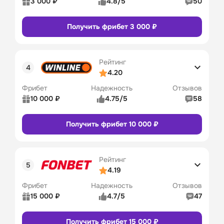
3 000 ₽
4.8/5
50
Чемпионат мира
Бонусы и акции
5/5
Рейтинг 
Суперлига России
5/5
Получить фрибет 3 000 ₽
пользователей
Промокод
Бонусы
Чемпионат Европы
Коэффициенты
5/5
Киберспорт
42
Линия в прематче
5/5
IEM Cologne
Рейтинг
The International
Линия в лайве
Сайт
Приложение
3/5
4.20
Esports World Cup Counter Strike
Удобство платежей
4/5
Фрибет
Надежность
Отзывов
Служба поддержки
5/5
10 000 ₽
4.75/5
58
Бонусы и акции
4/5
Рейтинг 
5/5
Получить фрибет 10 000 ₽
пользователей
Промокод
Бонусы
Коэффициенты
4/5
34
Линия в прематче
4/5
Рейтинг
Линия в лайве
Сайт
Приложение
4/5
4.19
Удобство платежей
4/5
Фрибет
Надежность
Отзывов
Служба поддержки
4/5
15 000 ₽
4.7/5
47
Бонусы и акции
5/5
Рейтинг 
5/5
Получить фрибет 15 000 ₽
пользователей
Промокод
Бонусы