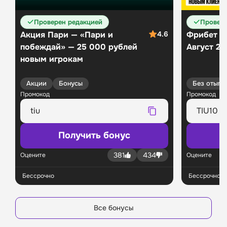
Проверен редакцией
Провере
Акция Пари — «Пари и
4.6
Фрибет Б
побеждай» — 25 000 рублей
Август 20
новым игрокам
Акции
Бонусы
Без отыгр
Промокод
Промокод
Получить бонус
П
381
434
Оцените
Оцените
Бессрочно
Бессрочно
Все бонусы