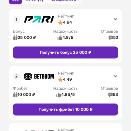
Букмекеры для ставок на киберспорт
НБА
НБА
Baltbet
Букмекеры для профессиональных игроков
Единая Лига ВТБ
Единая Лига ВТБ
24Бет
Букмекеры для ставок на футбол
Евролига
Евролига
Рейтинг
WNBA
WNBA
4.64
Суперлига
Суперлига
Бонус
Надежность
Отзывов
Теннис
Теннис
25 000 ₽
4.9/5
52
US Open 2026 ATP
ATP
Рейтинг 
US Open 2026 WTA
WTA
5/5
Получить бонус 25 000 ₽
пользователей
Настольный теннис
Cincinnati ATP
Коэффициенты
5/5
Cincinnati WTA
Челленджер
Настольный теннис
Линия в прематче
4/5
Лига Про
Рейтинг
Чемпионат мира
Setka Cup
Линия в лайве
5/5
4.49
Волейбол
Кубок мира
Удобство платежей
4/5
Чемпионат Европы
Лига Наций
Фрибет
Надежность
Отзывов
Служба поддержки
5/5
10 000 ₽
4.85/5
53
WTT Champions Yokohama, MS
Суперлига России
Бонусы и акции
5/5
Киберспорт
WTT Champions Yokohama, WS
Рейтинг 
5/5
Europe Smash Sweden, WS
IEM Cologne
Получить фрибет 10 000 ₽
пользователей
Промокод
Бонусы
Europe Smash Sweden, MS
The International
Коэффициенты
5/5
22
Волейбол
Линия в прематче
4/5
Лига Наций
Рейтинг