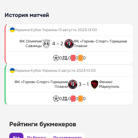
Лига Чемпионов
Зенит
Betcity
Тенниси
Теннис
Настольный теннис
Баскетбол
Лига Европы
Спортбет
Bettery
Балтбет
Футбол
Волейбол
Теннис
История матчей
24bet
Zenit
Беттери
Киберспорт
Настольный теннис
Рейтинги
Футбол
Спортбет
Зенит
Волейбол
Украина
Кубок Украины
13 августа 2024
13:00
Прочие категории
Лучшие букмекеры
РПЛ
24bet
Киберспорт
Приложения для iOS
Футбол
Легальные букмекерские конторы
Фрибеты
Лига чемпионов
ФК Олимпия
ФК «Горняк-Спорт» Горишние
4 – 2
Савинцы
Плавни
Российские букмекеры
Фрибеты без депозита
АПЛ
РПЛ
Leon
БК с мобильным приложением
Фрибет без отыгрыша
Серия А
Лига чемпионов
Zenit
0
0
0
0
Надежные букмекеры
Промокод без отыгрыша
Ла Лига
АПЛ
Лига Ставок
БК с гостевым демосчетом
Бонус за регистрацию без отыгрыша
Бундеслига
Серия А
Марафон
Украина
Кубок Украины
3 августа 2024
13:00
БК с большими коэффициентами
Фрибеты сегодня
Лига Европы
Ла Лига
Melbet
БК с минимальными депозитами
Лучшие фрибеты
Лига конференций
Бундеслига
Pari
ФК «Горняк-Спорт» Горишние
Феникс
3 – 1
Плавни
Мариуполь
Букмекеры для ставок на американский футбол
Фрибет новым игрокам
Лига наций
Лига Европы
Tennisi
Букмекеры для ставок на бейсбол
Новые БК с фрибетом
Суперкубок УЕФА
Лига конференций
Fonbet
0
0
0
0
Хоккей
Хоккей
Букмекеры для ставок на гольф
Фрибет 3000
Betcity
Букмекеры для ставок на автогонки
Акции букмекерских контор при регистрации
КХЛ
КХЛ
BetBoom
Букмекеры для ставок на чемпионаты мира и Европы
Промокоды букмекеров
НХЛ
НХЛ
Bettery
Рейтинги букмекеров
Букмекеры для ставок на дартс
Бездепозитные бонусы за регистрацию
АХЛ
АХЛ
Olimpbet
Баскетбол
Баскетбол
Букмекеры для ставок на скачки
Бездепозитные бонусы букмекеров
Winline
Все
По бонусу
По надежности