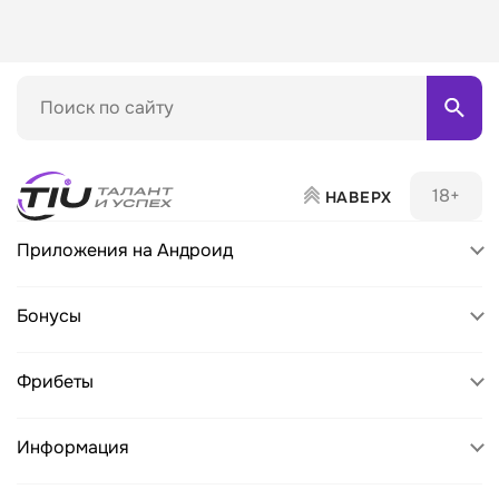
Поиск по матч-центру
18+
НАВЕРХ
Приложения на Андроид
Пари
Бонусы
БетБум
Pari
Фрибеты
Леон
BetBoom
Лига Ставок
Пари
Информация
Leon
Мелбет
БетБум
Winline
Политика конфиденциальности