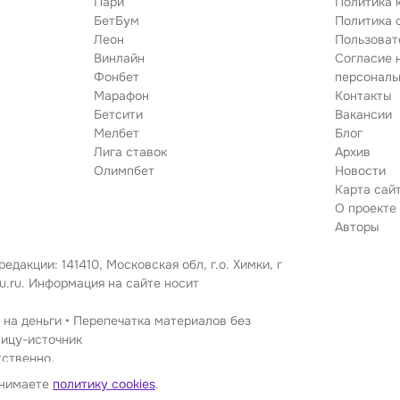
Пари
Политика 
БетБум
Политика c
Леон
Пользоват
Винлайн
Согласие 
Фонбет
персональ
Марафон
Контакты
Бетсити
Вакансии
Мелбет
Блог
Лига ставок
Архив
Олимпбет
Новости
Карта сай
О проекте
Авторы
акции: 141410, Московская обл, г.о. Химки, г
u.ru. Информация на сайте носит
ы на деньги • Перепечатка материалов без
ницу-источник
тственно.
ринимаете
политику cookies
.