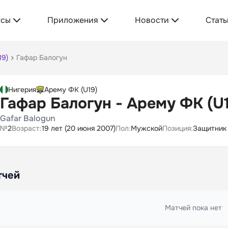
усы
Приложения
Новости
Стать
19)
Гафар Балогун
Нигерия
Арему ФК (U19)
Гафар Балогун - Арему ФК (U
Gafar Balogun
№
2
Возраст:
19 лет (20 июня 2007)
Пол:
Мужской
Позиция:
Защитник
тчей
Матчей пока нет