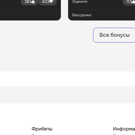
381
433
113
Оцените
Бессрочно
Все бонусы
Фрибеты
Информа