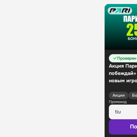
Проверен
Акция Пари
побеждай»
новым игр
Акции
Бо
Промокод
По