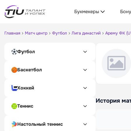
Букмекеры
Бон
Главная
Матч центр
Футбол
Лига династий
Арему ФК (U
Футбол
Баскетбол
Хоккей
История ма
Теннис
Настольный теннис