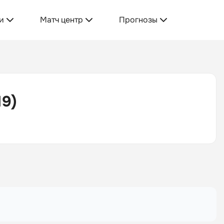
и
Матч центр
Прогнозы
19)