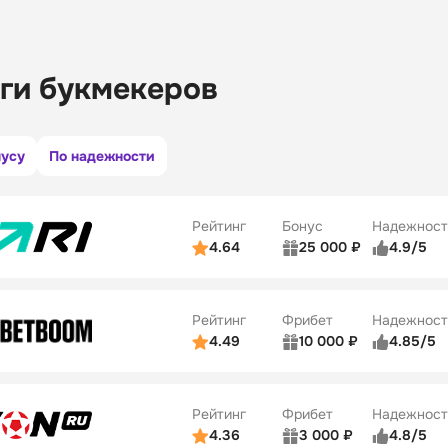
ги букмекеров
нусу
По надежности
Рейтинг
Бонус
Надежност
4.64
25 000 ₽
4.9/5
ьзователей
5/5
Коэффициенты
ве
5/5
Удобство платежей
Рейтинг
Фрибет
Надежност
ции
5/5
4.49
10 000 ₽
4.85/5
ьзователей
5/5
Коэффициенты
Бонусы
ве
5/5
Удобство платежей
22
Рейтинг
Фрибет
Надежност
ции
5/5
4.36
3 000 ₽
4.8/5