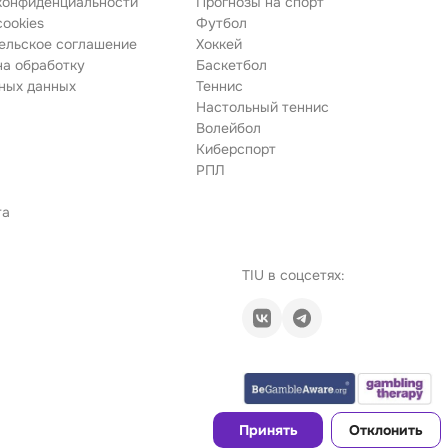
конфиденциальности
Прогнозы на спорт
ookies
Футбол
ельское соглашение
Хоккей
на обработку
Баскетбол
ных данных
Теннис
Настольный теннис
Волейбол
Киберспорт
РПЛ
та
TIU в соцсетях:
Принять
Отклонить