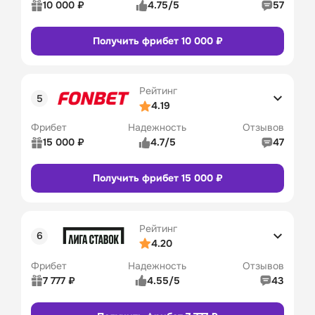
10 000 ₽
4.75/5
57
Чемпионат мира
Бонусы и акции
4/5
Суперлига России
Рейтинг 
5/5
Получить фрибет 10 000 ₽
пользователей
Чемпионат Европы
Промокод
Бонусы
Киберспорт
Коэффициенты
4/5
34
IEM Cologne
Линия в прематче
4/5
Рейтинг
The International
Линия в лайве
Сайт
Приложение
4/5
4.19
Esports World Cup Counter Strike
Удобство платежей
4/5
Фрибет
Надежность
Отзывов
Служба поддержки
4/5
15 000 ₽
4.7/5
47
Бонусы и акции
5/5
Рейтинг 
5/5
Получить фрибет 15 000 ₽
пользователей
Промокод
Бонусы
Коэффициенты
4/5
10
Линия в прематче
4/5
Рейтинг
Линия в лайве
Сайт
Приложение
4/5
4.20
Удобство платежей
4/5
Фрибет
Надежность
Отзывов
Служба поддержки
5/5
7 777 ₽
4.55/5
43
Бонусы и акции
4/5
Рейтинг 
5/5