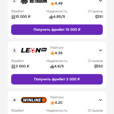
Линия в лайве
5/5
Букмекеры для ставок на киберспорт
НБА
НБА
Baltbet
4.49
Букмекеры для профессиональных игроков
Единая Лига ВТБ
Единая Лига ВТБ
24Бет
Удобство платежей
4/5
Фрибет
Надежность
Отзывов
Букмекеры для ставок на футбол
Евролига
Евролига
Служба поддержки
5/5
10 000 ₽
4.85/5
51
WNBA
WNBA
Бонусы и акции
5/5
Суперлига
Суперлига
Рейтинг 
5/5
Теннис
Теннис
Получить фрибет 10 000 ₽
пользователей
Промокод
Бонусы
US Open 2026 ATP
ATP
Коэффициенты
5/5
22
US Open 2026 WTA
WTA
Линия в прематче
4/5
Настольный теннис
Cincinnati ATP
Рейтинг
Линия в лайве
Сайт
Приложение
5/5
4.36
Cincinnati WTA
Челленджер
Удобство платежей
4/5
Настольный теннис
Лига Про
Фрибет
Надежность
Отзывов
Служба поддержки
4/5
Чемпионат мира
Setka Cup
3 000 ₽
4.8/5
50
Бонусы и акции
5/5
Волейбол
Кубок мира
Рейтинг 
5/5
Чемпионат Европы
Лига Наций
Получить фрибет 3 000 ₽
пользователей
Промокод
Бонусы
WTT Champions Yokohama, MS
Суперлига России
Коэффициенты
5/5
Киберспорт
42
WTT Champions Yokohama, WS
Линия в прематче
5/5
Europe Smash Sweden, WS
IEM Cologne
Рейтинг
Линия в лайве
Сайт
Приложение
3/5
Europe Smash Sweden, MS
The International
4.20
Волейбол
Удобство платежей
4/5
Фрибет
Надежность
Отзывов
Лига Наций
Служба поддержки
5/5