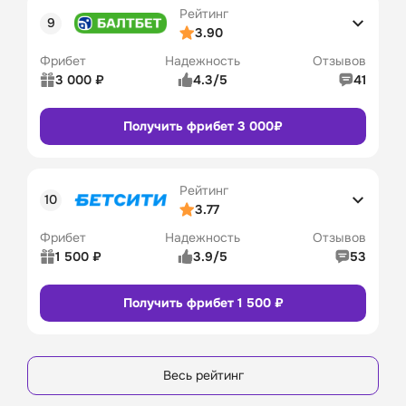
Рейтинг
Линия в лайве
Сайт
Приложение
3/5
3.90
Удобство платежей
4/5
Фрибет
Надежность
Отзывов
Служба поддержки
4/5
3 000 ₽
4.3/5
41
Бонусы и акции
4/5
Рейтинг 
5/5
Получить фрибет 3 000₽
пользователей
Промокод
Бонусы
Коэффициенты
4/5
16
Линия в прематче
4/5
Рейтинг
Линия в лайве
Сайт
Приложение
3/5
3.77
Удобство платежей
4/5
Фрибет
Надежность
Отзывов
Служба поддержки
4/5
1 500 ₽
3.9/5
53
Бонусы и акции
4/5
Рейтинг 
5/5
Получить фрибет 1 500 ₽
пользователей
Промокод
Бонусы
Коэффициенты
3/5
8
Линия в прематче
3/5
Линия в лайве
Сайт
Приложение
4/5
Весь рейтинг
Удобство платежей
4/5