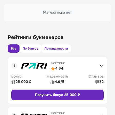
Лига Чемпионов
Зенит
Betcity
Тенниси
Теннис
Настольный теннис
Баскетбол
Лига Европы
Спортбет
Bettery
Балтбет
Футбол
Волейбол
Теннис
Матчей пока нет
24bet
Zenit
Беттери
Киберспорт
Настольный теннис
Рейтинги
Футбол
Спортбет
Зенит
Волейбол
Прочие категории
Лучшие букмекеры
РПЛ
24bet
Киберспорт
Приложения для iOS
Футбол
Легальные букмекерские конторы
Фрибеты
Лига чемпионов
Рейтинги букмекеров
Российские букмекеры
Фрибеты без депозита
АПЛ
РПЛ
Leon
БК с мобильным приложением
Фрибет без отыгрыша
Серия А
Лига чемпионов
Zenit
Все
По бонусу
По надежности
Надежные букмекеры
Промокод без отыгрыша
Ла Лига
АПЛ
Лига Ставок
БК с гостевым демосчетом
Бонус за регистрацию без отыгрыша
Бундеслига
Серия А
Марафон
БК с большими коэффициентами
Фрибеты сегодня
Лига Европы
Ла Лига
Melbet
Рейтинг
4.64
БК с минимальными депозитами
Лучшие фрибеты
Лига конференций
Бундеслига
Pari
Букмекеры для ставок на американский футбол
Фрибет новым игрокам
Лига наций
Лига Европы
Tennisi
Бонус
Надежность
Отзывов
Букмекеры для ставок на бейсбол
Новые БК с фрибетом
Суперкубок УЕФА
Лига конференций
Fonbet
25 000 ₽
4.9/5
52
Хоккей
Хоккей
Букмекеры для ставок на гольф
Фрибет 3000
Betcity
Рейтинг 
Букмекеры для ставок на автогонки
Акции букмекерских контор при регистрации
КХЛ
КХЛ
BetBoom
5/5
Получить бонус 25 000 ₽
пользователей
Букмекеры для ставок на чемпионаты мира и Европы
Промокоды букмекеров
НХЛ
НХЛ
Bettery
Коэффициенты
5/5
Букмекеры для ставок на дартс
Бездепозитные бонусы за регистрацию
АХЛ
АХЛ
Olimpbet
Линия в прематче
4/5
Баскетбол
Баскетбол
Букмекеры для ставок на скачки
Бездепозитные бонусы букмекеров
Winline
Рейтинг