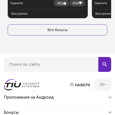
382
434
Оцените
Оцените
Бессрочно
Бессрочно
Все бонусы
Поиск по матч-центру
18+
НАВЕРХ
Приложения на Андроид
Пари
Бонусы