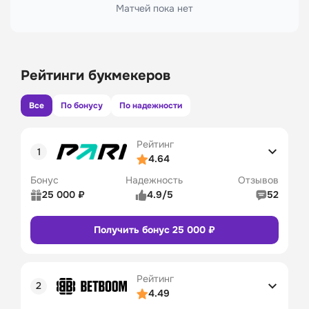
Матчей пока нет
Лига Чемпионов
Зенит
Betcity
Тенниси
Теннис
Настольный теннис
Баскетбол
Лига Европы
Спортбет
Bettery
Балтбет
Футбол
Волейбол
Теннис
24bet
Zenit
Беттери
Киберспорт
Настольный теннис
Рейтинги
Футбол
Спортбет
Зенит
Волейбол
Прочие категории
Лучшие букмекеры
РПЛ
24bet
Киберспорт
Рейтинги букмекеров
Приложения для iOS
Футбол
Легальные букмекерские конторы
Фрибеты
Лига чемпионов
Российские букмекеры
Фрибеты без депозита
АПЛ
РПЛ
Leon
Все
По бонусу
По надежности
БК с мобильным приложением
Фрибет без отыгрыша
Серия А
Лига чемпионов
Zenit
Надежные букмекеры
Промокод без отыгрыша
Ла Лига
АПЛ
Лига Ставок
Рейтинг
БК с гостевым демосчетом
Бонус за регистрацию без отыгрыша
Бундеслига
Серия А
Марафон
4.64
БК с большими коэффициентами
Фрибеты сегодня
Лига Европы
Ла Лига
Melbet
Бонус
Надежность
Отзывов
БК с минимальными депозитами
Лучшие фрибеты
Лига конференций
Бундеслига
Pari
25 000 ₽
4.9/5
52
Букмекеры для ставок на американский футбол
Фрибет новым игрокам
Лига наций
Лига Европы
Tennisi
Букмекеры для ставок на бейсбол
Новые БК с фрибетом
Суперкубок УЕФА
Лига конференций
Fonbet
Рейтинг 
5/5
Получить бонус 25 000 ₽
Хоккей
Хоккей
пользователей
Букмекеры для ставок на гольф
Фрибет 3000
Betcity
Букмекеры для ставок на автогонки
Акции букмекерских контор при регистрации
КХЛ
КХЛ
BetBoom
Коэффициенты
5/5
Букмекеры для ставок на чемпионаты мира и Европы
Промокоды букмекеров
НХЛ
НХЛ
Bettery
Линия в прематче
4/5
Рейтинг
Букмекеры для ставок на дартс
Бездепозитные бонусы за регистрацию
АХЛ
АХЛ
Olimpbet
Линия в лайве
5/5
4.49
Баскетбол
Баскетбол
Букмекеры для ставок на скачки
Бездепозитные бонусы букмекеров
Winline
Удобство платежей
4/5