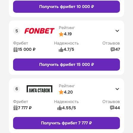
Рейтинг 
5/5
Чемпионат мира
Получить фрибет 10 000 ₽
пользователей
Промокод
Бонусы
Суперлига России
Коэффициенты
4/5
34
Чемпионат Европы
Линия в прематче
4/5
Киберспорт
Рейтинг
Линия в лайве
Сайт
Приложение
4/5
IEM Cologne
4.19
Удобство платежей
4/5
The International
Фрибет
Надежность
Отзывов
Esports World Cup Counter Strike
Служба поддержки
4/5
15 000 ₽
4.7/5
47
Бонусы и акции
5/5
Рейтинг 
5/5
Получить фрибет 15 000 ₽
пользователей
Промокод
Бонусы
Коэффициенты
4/5
10
Линия в прематче
4/5
Рейтинг
Линия в лайве
Сайт
Приложение
4/5
4.20
Удобство платежей
4/5
Фрибет
Надежность
Отзывов
Служба поддержки
5/5
7 777 ₽
4.55/5
44
Бонусы и акции
4/5
Рейтинг 
5/5
Получить фрибет 7 777 ₽
пользователей
Промокод
Бонусы
Коэффициенты
4/5
10