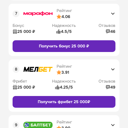
Линия в прематче
4/5
Рейтинг
Сайт
Приложение
Линия в лайве
4/5
4.06
Удобство платежей
4/5
Бонус
Надежность
Отзывов
Служба поддержки
4/5
25 000 ₽
4.5/5
46
Бонусы и акции
5/5
Рейтинг 
5/5
Получить бонус 25 000 ₽
пользователей
Бонусы
17
Коэффициенты
4/5
Сайт
Приложение
Линия в прематче
4/5
Рейтинг
Линия в лайве
4/5
3.91
Удобство платежей
4/5
Фрибет
Надежность
Отзывов
Служба поддержки
4/5
25 000 ₽
4.25/5
49
Бонусы и акции
4/5
Рейтинг 
5/5
Получить фрибет 25 000₽
пользователей
Промокод
Бонусы
Коэффициенты
4/5
15
Линия в прематче
4/5
Рейтинг
Линия в лайве
Сайт
Приложение
3/5
3.90