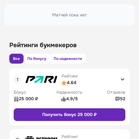
Лига Чемпионов
Зенит
Betcity
Тенниси
Теннис
Настольный теннис
Баскетбол
Лига Европы
Спортбет
Bettery
Балтбет
Футбол
Волейбол
Теннис
Матчей пока нет
24bet
Zenit
Беттери
Киберспорт
Настольный теннис
Рейтинги
Футбол
Спортбет
Зенит
Волейбол
Прочие категории
Лучшие букмекеры
РПЛ
24bet
Киберспорт
Приложения для iOS
Футбол
Легальные букмекерские конторы
Фрибеты
Лига чемпионов
Рейтинги букмекеров
Российские букмекеры
Фрибеты без депозита
АПЛ
РПЛ
Leon
БК с мобильным приложением
Фрибет без отыгрыша
Серия А
Лига чемпионов
Zenit
Все
По бонусу
По надежности
Надежные букмекеры
Промокод без отыгрыша
Ла Лига
АПЛ
Лига Ставок
БК с гостевым демосчетом
Бонус за регистрацию без отыгрыша
Бундеслига
Серия А
Марафон
БК с большими коэффициентами
Фрибеты сегодня
Лига Европы
Ла Лига
Melbet
Рейтинг
4.64
БК с минимальными депозитами
Лучшие фрибеты
Лига конференций
Бундеслига
Pari
Букмекеры для ставок на американский футбол
Фрибет новым игрокам
Лига наций
Лига Европы
Tennisi
Бонус
Надежность
Отзывов
Букмекеры для ставок на бейсбол
Новые БК с фрибетом
Суперкубок УЕФА
Лига конференций
Fonbet
25 000 ₽
4.9/5
52
Хоккей
Хоккей
Букмекеры для ставок на гольф
Фрибет 3000
Betcity
Рейтинг 
Букмекеры для ставок на автогонки
Акции букмекерских контор при регистрации
КХЛ
КХЛ
BetBoom
5/5
Получить бонус 25 000 ₽
пользователей
Букмекеры для ставок на чемпионаты мира и Европы
Промокоды букмекеров
НХЛ
НХЛ
Bettery
Коэффициенты
5/5
Букмекеры для ставок на дартс
Бездепозитные бонусы за регистрацию
АХЛ
АХЛ
Olimpbet
Линия в прематче
4/5
Баскетбол
Баскетбол
Букмекеры для ставок на скачки
Бездепозитные бонусы букмекеров
Winline
Рейтинг