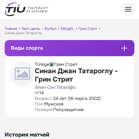
Главная
Матч центр
Футбол
ElitLigXL
Грин Стрит
Синан Джан Татароглу
Популярные БК
Пари
Виды спорта
По букмекеру
БетБум
Леон
Pari
Приложения для Android
Türkiye
Грин Стрит
Винлайн
BetBoom
Синан Джан Татароглу -
Фонбет
Leon
Пари
Грин Стрит
Виды спорта
Марафон
Winline
БетБум
Бетсити
Fonbet
Леон
Баскетбол
Sinan Can Tataroğlu
Статьи о БК
№
14
Мелбет
Лига Ставок
Винлайн
Киберспорт
Возраст:
24 лет (16 марта 2002)
Winline
Лига Ставок
Марафон
Фонбет
Теннис
Пол:
Мужской
База знаний
По видам спорта
Олимпбет
Бет-М
Марафон
Хоккей
Позиция:
Полузащитник
Виды ставок
Тенниси
Baltbet
Бетсити
Футбол
Футбол
Футбол
По видам спорта
Основы ставок
Балтбет
Melbet
Мелбет
Хоккей
Евролига
Сервисы
Бет-М
Olimpbet
Лига Ставок
Баскетбол
Футбол
История матчей
Виды спорта
Кубок России
Беттери
Tennisi
Олимпбет
Теннис
Хоккей