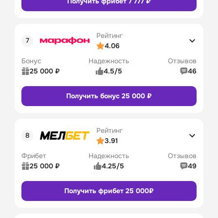
Получить фрибет 7 777 ₽
пользователей
Промокод
Бонусы
Коэффициенты
4/5
10
Линия в прематче
4/5
Рейтинг
Сайт
Приложение
Линия в лайве
4/5
4.06
Удобство платежей
4/5
Бонус
Надежность
Отзывов
Служба поддержки
4/5
25 000 ₽
4.5/5
46
Бонусы и акции
5/5
Рейтинг 
5/5
Получить бонус 25 000 ₽
пользователей
Бонусы
17
Коэффициенты
4/5
Сайт
Приложение
Линия в прематче
4/5
Рейтинг
Линия в лайве
4/5
3.91
Удобство платежей
4/5
Фрибет
Надежность
Отзывов
Служба поддержки
4/5
25 000 ₽
4.25/5
49
Бонусы и акции
4/5
Рейтинг 
5/5
Получить фрибет 25 000₽
пользователей
Промокод
Бонусы
Коэффициенты
4/5
15
Линия в прематче
4/5