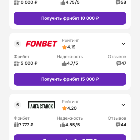
10 000 ₽
4.75/5
58
Чемпионат мира
Бонусы и акции
4/5
Суперлига России
Рейтинг 
5/5
Получить фрибет 10 000 ₽
пользователей
Чемпионат Европы
Промокод
Бонусы
Киберспорт
Коэффициенты
4/5
34
IEM Cologne
Линия в прематче
4/5
Рейтинг
The International
Линия в лайве
Сайт
Приложение
4/5
4.19
Esports World Cup Counter Strike
Удобство платежей
4/5
Фрибет
Надежность
Отзывов
Служба поддержки
4/5
15 000 ₽
4.7/5
47
Бонусы и акции
5/5
Рейтинг 
5/5
Получить фрибет 15 000 ₽
пользователей
Промокод
Бонусы
Коэффициенты
4/5
10
Линия в прематче
4/5
Рейтинг
Линия в лайве
Сайт
Приложение
4/5
4.20
Удобство платежей
4/5
Фрибет
Надежность
Отзывов
Служба поддержки
5/5
7 777 ₽
4.55/5
44
Бонусы и акции
4/5
Рейтинг 
5/5