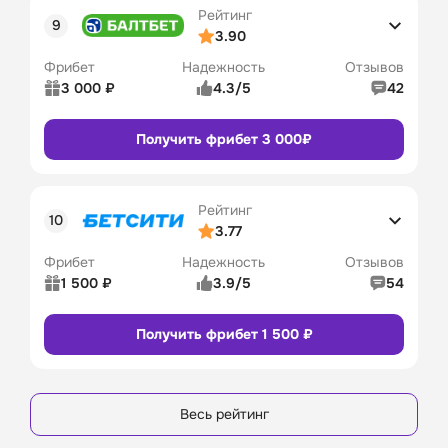
Рейтинг
Линия в лайве
Сайт
Приложение
3/5
3.90
Удобство платежей
4/5
Фрибет
Надежность
Отзывов
Служба поддержки
4/5
3 000 ₽
4.3/5
42
Бонусы и акции
4/5
Рейтинг 
5/5
Получить фрибет 3 000₽
пользователей
Промокод
Бонусы
Коэффициенты
4/5
16
Линия в прематче
4/5
Рейтинг
Линия в лайве
Сайт
Приложение
3/5
3.77
Удобство платежей
4/5
Фрибет
Надежность
Отзывов
Служба поддержки
4/5
1 500 ₽
3.9/5
54
Бонусы и акции
4/5
Рейтинг 
5/5
Получить фрибет 1 500 ₽
пользователей
Промокод
Бонусы
Коэффициенты
3/5
8
Линия в прематче
3/5
Линия в лайве
Сайт
Приложение
4/5
Весь рейтинг
Удобство платежей
4/5