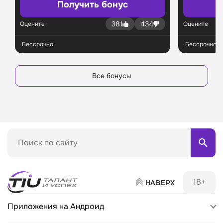
Получить бонус
П
381
434
Оцените
Оцените
Бессрочно
Бессрочно
Все бонусы
Поиск по матч-центру
18+
НАВЕРХ
Приложения на Андроид