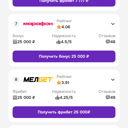
Получить фрибет 7 777 ₽
пользователей
Промокод
Бонусы
Коэффициенты
4/5
10
Линия в прематче
4/5
Рейтинг
Сайт
Приложение
Линия в лайве
4/5
4.06
Удобство платежей
4/5
Бонус
Надежность
Отзывов
Служба поддержки
4/5
25 000 ₽
4.5/5
46
Бонусы и акции
5/5
Рейтинг 
5/5
Получить бонус 25 000 ₽
пользователей
Бонусы
17
Коэффициенты
4/5
Сайт
Приложение
Линия в прематче
4/5
Рейтинг
Линия в лайве
4/5
3.91
Удобство платежей
4/5
Фрибет
Надежность
Отзывов
Служба поддержки
4/5
25 000 ₽
4.25/5
49
Бонусы и акции
4/5
Рейтинг 
5/5
Получить фрибет 25 000₽
пользователей
Промокод
Бонусы
Коэффициенты
4/5
15
Линия в прематче
4/5