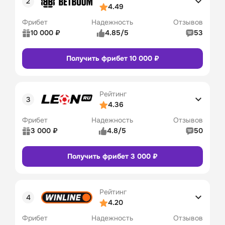
Линия в лайве
5/5
Букмекеры для ставок на киберспорт
НБА
НБА
Baltbet
4.49
Букмекеры для профессиональных игроков
Единая Лига ВТБ
Единая Лига ВТБ
24Бет
Удобство платежей
4/5
Фрибет
Надежность
Отзывов
Букмекеры для ставок на футбол
Евролига
Евролига
Служба поддержки
5/5
10 000 ₽
4.85/5
53
WNBA
WNBA
Бонусы и акции
5/5
Суперлига
Суперлига
Рейтинг 
5/5
Теннис
Теннис
Получить фрибет 10 000 ₽
пользователей
Промокод
Бонусы
US Open 2026 ATP
ATP
Коэффициенты
5/5
22
US Open 2026 WTA
WTA
Линия в прематче
4/5
Настольный теннис
Cincinnati ATP
Рейтинг
Линия в лайве
Сайт
Приложение
5/5
4.36
Cincinnati WTA
Челленджер
Удобство платежей
4/5
Настольный теннис
Лига Про
Фрибет
Надежность
Отзывов
Служба поддержки
4/5
Чемпионат мира
Setka Cup
3 000 ₽
4.8/5
50
Бонусы и акции
5/5
Волейбол
Кубок мира
Рейтинг 
5/5
Чемпионат Европы
Лига Наций
Получить фрибет 3 000 ₽
пользователей
Промокод
Бонусы
WTT Champions Yokohama, MS
Суперлига России
Коэффициенты
5/5
Киберспорт
42
WTT Champions Yokohama, WS
Линия в прематче
5/5
Europe Smash Sweden, WS
IEM Cologne
Рейтинг
Линия в лайве
Сайт
Приложение
3/5
Europe Smash Sweden, MS
The International
4.20
Волейбол
Удобство платежей
4/5
Фрибет
Надежность
Отзывов
Лига Наций
Служба поддержки
5/5