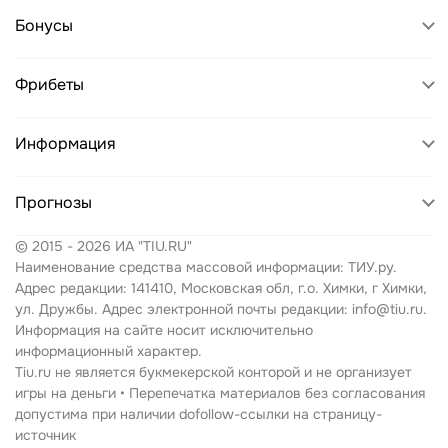
Пари
Бонусы
БетБум
Pari
Фрибеты
Леон
BetBoom
Лига Ставок
Пари
Информация
Leon
Мелбет
БетБум
Winline
Политика конфиденциальности
Прогнозы
Бетсити
Леон
Fonbet
Политика cookies
Марафон
© 2015 - 2026 ИА "TIU.RU"
Винлайн
Прогнозы на спорт
Марафон
Пользовательское соглашение
Наименование средства массовой информации: ТИУ.ру.
Фонбет
Фонбет
Футбол
Адрес редакции: 141410, Московская обл, г.о. Химки, г Химки,
Betcity
Согласие на обработку персональных данных
ул. Дружбы. Адрес электронной почты редакции: info@tiu.ru.
Винлайн
Марафон
Хоккей
Информация на сайте носит исключительно
Melbet
Контакты
информационный характер.
Бетсити
Баскетбол
Tiu.ru не является букмекерской конторой и не организует
Лига Ставок
Вакансии
игры на деньги • Перепечатка материалов без согласования
Мелбет
Теннис
допустима при наличии dofollow-ссылки на страницу-
Olimpbet
Блог
источник
Лига ставок
Настольный теннис