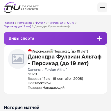
Главная
Матч центр
Футбол
Чемпионат EPA U19
Персикад (до 19 лет)
Данендра Фулвиан Альтаф
Популярные БК
Пари
Виды спорта
По букмекеру
БетБум
Леон
Pari
Приложения для Android
Индонезия
Персикад (до 19 лет)
Винлайн
BetBoom
Данендра Фулвиан Альтаф
Фонбет
Leon
Пари
- Персикад (до 19 лет)
Виды спорта
Марафон
Winline
БетБум
Бетсити
Fonbet
Леон
Баскетбол
Danendra Fulvian Althaf
Статьи о БК
№
120
Мелбет
Лига Ставок
Винлайн
Киберспорт
Возраст:
17 лет (9 сентября 2008)
Winline
Лига Ставок
Марафон
Фонбет
Теннис
Пол:
Мужской
База знаний
По видам спорта
Олимпбет
Бет-М
Марафон
Хоккей
Позиция:
Нападающий
Виды ставок
Тенниси
Baltbet
Бетсити
Футбол
Футбол
Футбол
По видам спорта
Основы ставок
Балтбет
Melbet
Мелбет
Хоккей
Евролига
Сервисы
Бет-М
Olimpbet
Лига Ставок
Баскетбол
Футбол
История матчей
Виды спорта
Кубок России
Беттери
Tennisi
Олимпбет
Теннис
Хоккей