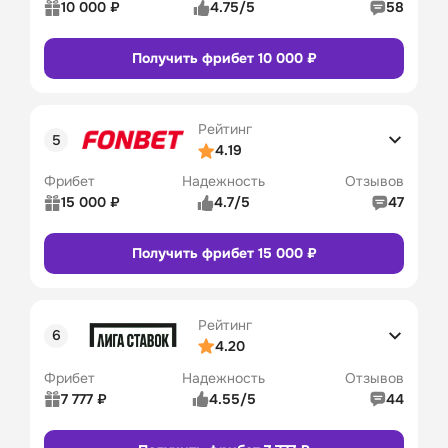
10 000 ₽
4.75/5
58
Чемпионат мира
Бонусы и акции
4/5
Суперлига России
Рейтинг 
5/5
Получить фрибет 10 000 ₽
пользователей
Чемпионат Европы
Промокод
Бонусы
Киберспорт
Коэффициенты
4/5
34
IEM Cologne
Линия в прематче
4/5
Рейтинг
The International
Линия в лайве
Сайт
Приложение
4/5
4.19
Esports World Cup Counter Strike
Удобство платежей
4/5
Фрибет
Надежность
Отзывов
Служба поддержки
4/5
15 000 ₽
4.7/5
47
Бонусы и акции
5/5
Рейтинг 
5/5
Получить фрибет 15 000 ₽
пользователей
Промокод
Бонусы
Коэффициенты
4/5
10
Линия в прематче
4/5
Рейтинг
Линия в лайве
Сайт
Приложение
4/5
4.20
Удобство платежей
4/5
Фрибет
Надежность
Отзывов
Служба поддержки
5/5
7 777 ₽
4.55/5
44
Бонусы и акции
4/5
Рейтинг 
5/5