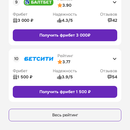
Линия в лайве
Сайт
Приложение
3/5
3.90
Удобство платежей
4/5
Фрибет
Надежность
Отзывов
Служба поддержки
4/5
3 000 ₽
4.3/5
42
Бонусы и акции
4/5
Рейтинг 
5/5
Получить фрибет 3 000₽
пользователей
Промокод
Бонусы
Коэффициенты
4/5
16
Линия в прематче
4/5
Рейтинг
Линия в лайве
Сайт
Приложение
3/5
3.77
Удобство платежей
4/5
Фрибет
Надежность
Отзывов
Служба поддержки
4/5
1 500 ₽
3.9/5
54
Бонусы и акции
4/5
Рейтинг 
5/5
Получить фрибет 1 500 ₽
пользователей
Промокод
Бонусы
Коэффициенты
3/5
8
Линия в прематче
3/5
Линия в лайве
Сайт
Приложение
4/5
Весь рейтинг
Удобство платежей
4/5
Служба поддержки
4/5