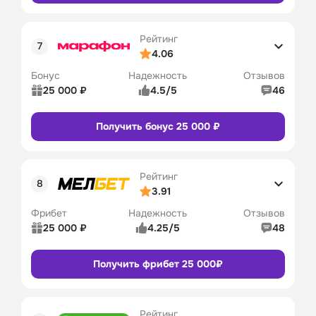
Коэффициенты
4/5
10
Линия в прематче
4/5
Рейтинг
Сайт
Приложение
Линия в лайве
4/5
4.06
Удобство платежей
4/5
Бонус
Надежность
Отзывов
Служба поддержки
4/5
25 000 ₽
4.5/5
46
Бонусы и акции
5/5
Рейтинг 
5/5
Получить бонус 25 000 ₽
пользователей
Бонусы
17
Коэффициенты
4/5
Сайт
Приложение
Линия в прематче
4/5
Рейтинг
Линия в лайве
4/5
3.91
Удобство платежей
4/5
Фрибет
Надежность
Отзывов
Служба поддержки
4/5
25 000 ₽
4.25/5
48
Бонусы и акции
4/5
Рейтинг 
5/5
Получить фрибет 25 000₽
пользователей
Промокод
Бонусы
Коэффициенты
4/5
15
Линия в прематче
4/5
Рейтинг