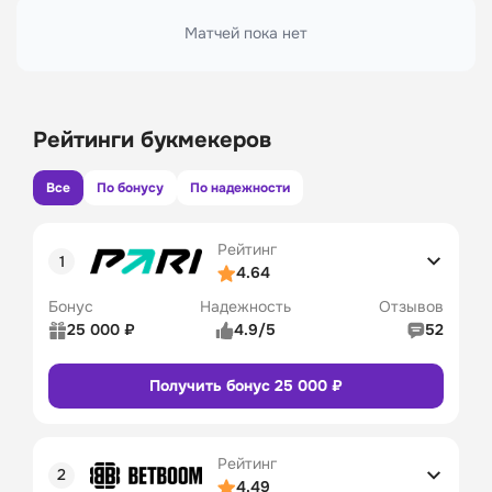
Лига Чемпионов
Зенит
Betcity
Тенниси
Теннис
Настольный теннис
Баскетбол
Матчей пока нет
Лига Европы
Спортбет
Bettery
Балтбет
Футбол
Волейбол
Теннис
24bet
Zenit
Беттери
Киберспорт
Настольный теннис
Рейтинги
Футбол
Спортбет
Зенит
Волейбол
Прочие категории
Лучшие букмекеры
РПЛ
24bet
Киберспорт
Рейтинги букмекеров
Приложения для iOS
Футбол
Легальные букмекерские конторы
Фрибеты
Лига чемпионов
Российские букмекеры
Фрибеты без депозита
АПЛ
РПЛ
Leon
Все
По бонусу
По надежности
БК с мобильным приложением
Фрибет без отыгрыша
Серия А
Лига чемпионов
Zenit
Надежные букмекеры
Промокод без отыгрыша
Ла Лига
АПЛ
Лига Ставок
БК с гостевым демосчетом
Бонус за регистрацию без отыгрыша
Бундеслига
Серия А
Марафон
Рейтинг
БК с большими коэффициентами
Фрибеты сегодня
Лига Европы
Ла Лига
Melbet
4.64
БК с минимальными депозитами
Лучшие фрибеты
Лига конференций
Бундеслига
Pari
Бонус
Надежность
Отзывов
Букмекеры для ставок на американский футбол
Фрибет новым игрокам
Лига наций
Лига Европы
Tennisi
25 000 ₽
4.9/5
52
Букмекеры для ставок на бейсбол
Новые БК с фрибетом
Суперкубок УЕФА
Лига конференций
Fonbet
Рейтинг 
Хоккей
Хоккей
Букмекеры для ставок на гольф
Фрибет 3000
Betcity
5/5
Получить бонус 25 000 ₽
пользователей
Букмекеры для ставок на автогонки
Акции букмекерских контор при регистрации
КХЛ
КХЛ
BetBoom
Коэффициенты
5/5
Букмекеры для ставок на чемпионаты мира и Европы
Промокоды букмекеров
НХЛ
НХЛ
Bettery
Линия в прематче
4/5
Букмекеры для ставок на дартс
Бездепозитные бонусы за регистрацию
АХЛ
АХЛ
Olimpbet
Рейтинг
Баскетбол
Баскетбол
Букмекеры для ставок на скачки
Бездепозитные бонусы букмекеров
Winline
Линия в лайве
5/5
4.49