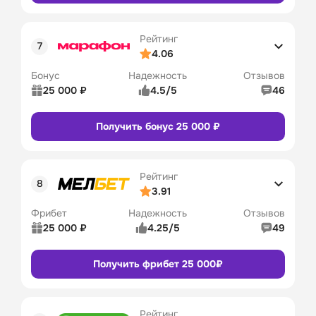
Коэффициенты
4/5
10
Линия в прематче
4/5
Рейтинг
Сайт
Приложение
Линия в лайве
4/5
4.06
Удобство платежей
4/5
Бонус
Надежность
Отзывов
Служба поддержки
4/5
25 000 ₽
4.5/5
46
Бонусы и акции
5/5
Рейтинг 
5/5
Получить бонус 25 000 ₽
пользователей
Бонусы
17
Коэффициенты
4/5
Сайт
Приложение
Линия в прематче
4/5
Рейтинг
Линия в лайве
4/5
3.91
Удобство платежей
4/5
Фрибет
Надежность
Отзывов
Служба поддержки
4/5
25 000 ₽
4.25/5
49
Бонусы и акции
4/5
Рейтинг 
5/5
Получить фрибет 25 000₽
пользователей
Промокод
Бонусы
Коэффициенты
4/5
15
Линия в прематче
4/5
Рейтинг