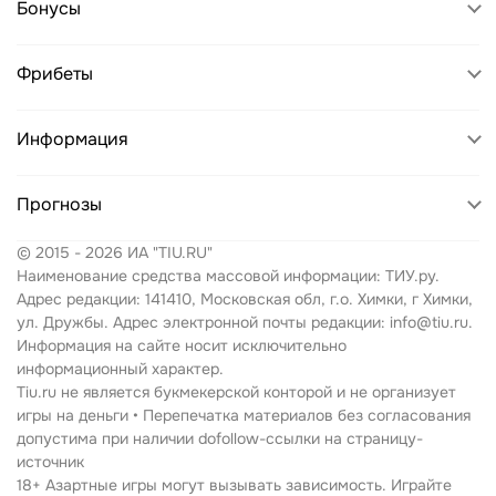
Бонусы
БетБум
Pari
Фрибеты
Леон
BetBoom
Лига Ставок
Пари
Информация
Leon
Мелбет
БетБум
Winline
Политика конфиденциальности
Прогнозы
Бетсити
Леон
Fonbet
Политика cookies
Марафон
© 2015 - 2026 ИА "TIU.RU"
Винлайн
Прогнозы на спорт
Марафон
Пользовательское соглашение
Наименование средства массовой информации: ТИУ.ру.
Фонбет
Фонбет
Футбол
Адрес редакции: 141410, Московская обл, г.о. Химки, г Химки,
Betcity
Согласие на обработку персональных данных
ул. Дружбы. Адрес электронной почты редакции: info@tiu.ru.
Винлайн
Марафон
Хоккей
Информация на сайте носит исключительно
Melbet
Контакты
информационный характер.
Бетсити
Баскетбол
Tiu.ru не является букмекерской конторой и не организует
Лига Ставок
Вакансии
игры на деньги • Перепечатка материалов без согласования
Мелбет
Теннис
допустима при наличии dofollow-ссылки на страницу-
Olimpbet
Блог
источник
Лига ставок
Настольный теннис
18+ Азартные игры могут вызывать зависимость. Играйте
Архив