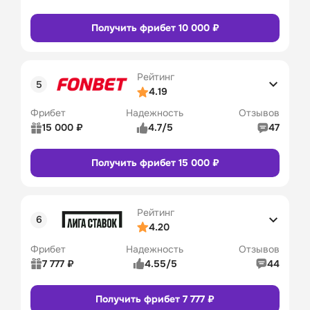
Бонусы и акции
4/5
Чемпионат мира
Рейтинг 
5/5
Суперлига России
Получить фрибет 10 000 ₽
пользователей
Промокод
Бонусы
Чемпионат Европы
Коэффициенты
4/5
34
Киберспорт
Линия в прематче
4/5
IEM Cologne
Рейтинг
Линия в лайве
Сайт
Приложение
4/5
The International
4.19
Удобство платежей
4/5
Esports World Cup Counter Strike
Фрибет
Надежность
Отзывов
Служба поддержки
4/5
15 000 ₽
4.7/5
47
Бонусы и акции
5/5
Рейтинг 
5/5
Получить фрибет 15 000 ₽
пользователей
Промокод
Бонусы
Коэффициенты
4/5
10
Линия в прематче
4/5
Рейтинг
Линия в лайве
Сайт
Приложение
4/5
4.20
Удобство платежей
4/5
Фрибет
Надежность
Отзывов
Служба поддержки
5/5
7 777 ₽
4.55/5
44
Бонусы и акции
4/5
Рейтинг 
5/5
Получить фрибет 7 777 ₽
пользователей
Промокод
Бонусы