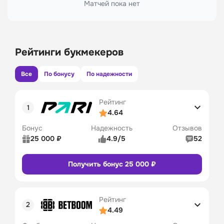
Матчей пока нет
Лига Чемпионов
Зенит
Betcity
Тенниси
Теннис
Настольный теннис
Баскетбол
Лига Европы
Спортбет
Bettery
Балтбет
Футбол
Волейбол
Теннис
24bet
Zenit
Беттери
Киберспорт
Настольный теннис
Рейтинги
Футбол
Спортбет
Зенит
Волейбол
Рейтинги букмекеров
Прочие категории
Лучшие букмекеры
РПЛ
24bet
Киберспорт
Приложения для iOS
Футбол
Легальные букмекерские конторы
Фрибеты
Лига чемпионов
Все
По бонусу
По надежности
Российские букмекеры
Фрибеты без депозита
АПЛ
РПЛ
Leon
БК с мобильным приложением
Фрибет без отыгрыша
Серия А
Лига чемпионов
Zenit
Надежные букмекеры
Промокод без отыгрыша
Ла Лига
АПЛ
Лига Ставок
Рейтинг
БК с гостевым демосчетом
Бонус за регистрацию без отыгрыша
Бундеслига
Серия А
Марафон
4.64
БК с большими коэффициентами
Фрибеты сегодня
Лига Европы
Ла Лига
Melbet
Бонус
Надежность
Отзывов
БК с минимальными депозитами
Лучшие фрибеты
Лига конференций
Бундеслига
Pari
25 000 ₽
4.9/5
52
Букмекеры для ставок на американский футбол
Фрибет новым игрокам
Лига наций
Лига Европы
Tennisi
Рейтинг 
Букмекеры для ставок на бейсбол
Новые БК с фрибетом
Суперкубок УЕФА
Лига конференций
Fonbet
5/5
Получить бонус 25 000 ₽
пользователей
Хоккей
Хоккей
Букмекеры для ставок на гольф
Фрибет 3000
Betcity
Коэффициенты
5/5
Букмекеры для ставок на автогонки
Акции букмекерских контор при регистрации
КХЛ
КХЛ
BetBoom
Линия в прематче
4/5
Букмекеры для ставок на чемпионаты мира и Европы
Промокоды букмекеров
НХЛ
НХЛ
Bettery
Рейтинг
Букмекеры для ставок на дартс
Бездепозитные бонусы за регистрацию
АХЛ
АХЛ
Olimpbet
Линия в лайве
5/5
4.49
Баскетбол
Баскетбол
Букмекеры для ставок на скачки
Бездепозитные бонусы букмекеров
Winline
Удобство платежей
4/5