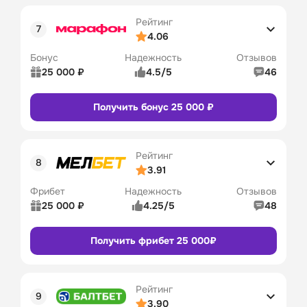
Линия в прематче
4/5
Рейтинг
Сайт
Приложение
Линия в лайве
4/5
4.06
Удобство платежей
4/5
Бонус
Надежность
Отзывов
Служба поддержки
4/5
25 000 ₽
4.5/5
46
Бонусы и акции
5/5
Рейтинг 
5/5
Получить бонус 25 000 ₽
пользователей
Бонусы
17
Коэффициенты
4/5
Сайт
Приложение
Линия в прематче
4/5
Рейтинг
Линия в лайве
4/5
3.91
Удобство платежей
4/5
Фрибет
Надежность
Отзывов
Служба поддержки
4/5
25 000 ₽
4.25/5
48
Бонусы и акции
4/5
Рейтинг 
5/5
Получить фрибет 25 000₽
пользователей
Промокод
Бонусы
Коэффициенты
4/5
15
Линия в прематче
4/5
Рейтинг
Линия в лайве
Сайт
Приложение
3/5
3.90