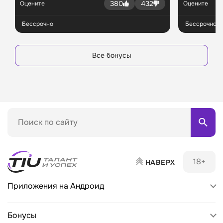
380
432
Оцените
Оцените
Бессрочно
Бессрочно
Все бонусы
Поиск по матч-центру
18+
НАВЕРХ
Приложения на Андроид
Пари
Бонусы