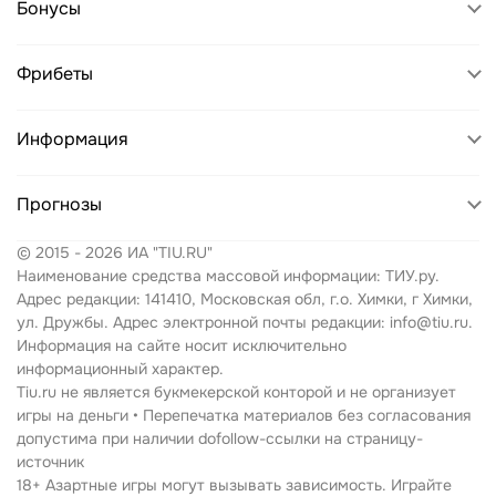
Бонусы
БетБум
Pari
Фрибеты
Леон
BetBoom
Лига Ставок
Пари
Информация
Leon
Мелбет
БетБум
Winline
Политика конфиденциальности
Прогнозы
Бетсити
Леон
Fonbet
Политика cookies
Марафон
© 2015 - 2026 ИА "TIU.RU"
Винлайн
Прогнозы на спорт
Марафон
Пользовательское соглашение
Наименование средства массовой информации: ТИУ.ру.
Фонбет
Фонбет
Футбол
Адрес редакции: 141410, Московская обл, г.о. Химки, г Химки,
Betcity
Согласие на обработку персональных данных
ул. Дружбы. Адрес электронной почты редакции: info@tiu.ru.
Винлайн
Марафон
Хоккей
Информация на сайте носит исключительно
Melbet
Контакты
информационный характер.
Бетсити
Баскетбол
Tiu.ru не является букмекерской конторой и не организует
Лига Ставок
Вакансии
игры на деньги • Перепечатка материалов без согласования
Мелбет
Теннис
допустима при наличии dofollow-ссылки на страницу-
Olimpbet
Блог
источник
Лига ставок
Настольный теннис
18+ Азартные игры могут вызывать зависимость. Играйте
Архив