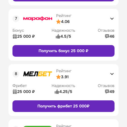
Коэффициенты
4/5
10
Линия в прематче
4/5
Рейтинг
Сайт
Приложение
Линия в лайве
4/5
4.06
Удобство платежей
4/5
Бонус
Надежность
Отзывов
Служба поддержки
4/5
25 000 ₽
4.5/5
46
Бонусы и акции
5/5
Рейтинг 
5/5
Получить бонус 25 000 ₽
пользователей
Бонусы
17
Коэффициенты
4/5
Сайт
Приложение
Линия в прематче
4/5
Рейтинг
Линия в лайве
4/5
3.91
Удобство платежей
4/5
Фрибет
Надежность
Отзывов
Служба поддержки
4/5
25 000 ₽
4.25/5
49
Бонусы и акции
4/5
Рейтинг 
5/5
Получить фрибет 25 000₽
пользователей
Промокод
Бонусы
Коэффициенты
4/5
15
Линия в прематче
4/5
Рейтинг