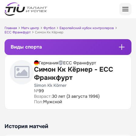
Главная
Матч центр
Футбол
Европейский кубок контролеров
ECC Франкфурт
Симон Кк Кёрнер
Популярные БК
Пари
Виды спорта
По букмекеру
БетБум
Леон
Pari
Приложения для Android
Германия
ECC Франкфурт
Винлайн
BetBoom
Симон Кк Кёрнер - ECC
Фонбет
Leon
Пари
Франкфурт
Виды спорта
Марафон
Winline
БетБум
Бетсити
Fonbet
Леон
Баскетбол
Simon Kk Körner
Статьи о БК
№
99
Мелбет
Лига Ставок
Винлайн
Киберспорт
Возраст:
30 лет (3 августа 1996)
Winline
Лига Ставок
Марафон
Фонбет
Теннис
Пол:
Мужской
База знаний
По видам спорта
Олимпбет
Бет-М
Марафон
Хоккей
Виды ставок
Тенниси
Baltbet
Бетсити
Футбол
Футбол
Футбол
По видам спорта
Основы ставок
Балтбет
Melbet
Мелбет
Хоккей
История матчей
Евролига
Сервисы
Бет-М
Olimpbet
Лига Ставок
Баскетбол
Футбол
Виды спорта
Кубок России
Беттери
Tennisi
Олимпбет
Теннис
Хоккей