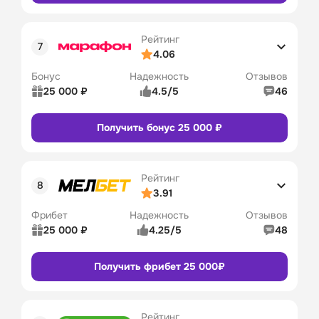
Коэффициенты
4/5
10
Линия в прематче
4/5
Рейтинг
Сайт
Приложение
Линия в лайве
4/5
4.06
Удобство платежей
4/5
Бонус
Надежность
Отзывов
Служба поддержки
4/5
25 000 ₽
4.5/5
46
Бонусы и акции
5/5
Рейтинг 
5/5
Получить бонус 25 000 ₽
пользователей
Бонусы
17
Коэффициенты
4/5
Сайт
Приложение
Линия в прематче
4/5
Рейтинг
Линия в лайве
4/5
3.91
Удобство платежей
4/5
Фрибет
Надежность
Отзывов
Служба поддержки
4/5
25 000 ₽
4.25/5
48
Бонусы и акции
4/5
Рейтинг 
5/5
Получить фрибет 25 000₽
пользователей
Промокод
Бонусы
Коэффициенты
4/5
15
Линия в прематче
4/5
Рейтинг