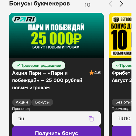
Бонусы букмекеров
10
Бонусы и акции
4/5
Промокод
Бонусы
13
Сайт
Приложение
Проверен редакцией
Провере
Акция Пари — «Пари и
4.6
Фрибет Б
побеждай» — 25 000 рублей
Август 20
новым игрокам
Акции
Бонусы
Без отыгр
Промокод
Промокод
Получить бонус
П