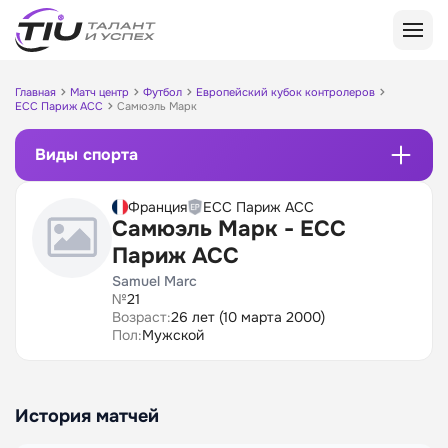
Главная
Матч центр
Футбол
Европейский кубок контролеров
ECC Париж ACC
Самюэль Марк
Популярные БК
Пари
Виды спорта
По букмекеру
БетБум
Леон
Pari
Приложения для Android
Франция
ECC Париж ACC
Винлайн
BetBoom
Самюэль Марк - ECC
Фонбет
Leon
Пари
Париж ACC
Виды спорта
Марафон
Winline
БетБум
Бетсити
Fonbet
Леон
Баскетбол
Samuel Marc
Статьи о БК
№
21
Мелбет
Лига Ставок
Винлайн
Киберспорт
Возраст:
26 лет (10 марта 2000)
Winline
Лига Ставок
Марафон
Фонбет
Теннис
Пол:
Мужской
База знаний
По видам спорта
Олимпбет
Бет-М
Марафон
Хоккей
Виды ставок
Тенниси
Baltbet
Бетсити
Футбол
Футбол
Футбол
По видам спорта
Основы ставок
Балтбет
Melbet
Мелбет
Хоккей
История матчей
Евролига
Сервисы
Бет-М
Olimpbet
Лига Ставок
Баскетбол
Футбол
Виды спорта
Кубок России
Беттери
Tennisi
Олимпбет
Теннис
Хоккей