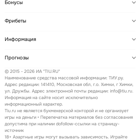
Бонусы
БетБум
Pari
Фрибеты
Леон
BetBoom
Лига Ставок
Пари
Информация
Leon
Мелбет
БетБум
Winline
Политика конфиденциальности
Прогнозы
Бетсити
Леон
Fonbet
Политика cookies
Марафон
© 2015 - 2026 ИА "TIU.RU"
Винлайн
Прогнозы на спорт
Марафон
Пользовательское соглашение
Наименование средства массовой информации: ТИУ.ру.
Фонбет
Фонбет
Футбол
Адрес редакции: 141410, Московская обл, г.о. Химки, г Химки,
Betcity
Согласие на обработку персональных данных
ул. Дружбы. Адрес электронной почты редакции: info@tiu.ru.
Винлайн
Марафон
Хоккей
Информация на сайте носит исключительно
Melbet
Контакты
информационный характер.
Бетсити
Баскетбол
Tiu.ru не является букмекерской конторой и не организует
Лига Ставок
Вакансии
игры на деньги • Перепечатка материалов без согласования
Мелбет
Теннис
допустима при наличии dofollow-ссылки на страницу-
Olimpbet
Блог
источник
Лига ставок
Настольный теннис
18+ Азартные игры могут вызывать зависимость. Играйте
Архив