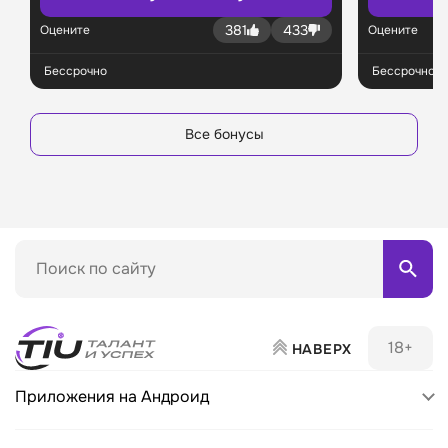
381
433
Оцените
Оцените
Бессрочно
Бессрочно
Все бонусы
Поиск по матч-центру
18+
НАВЕРХ
Приложения на Андроид
Пари