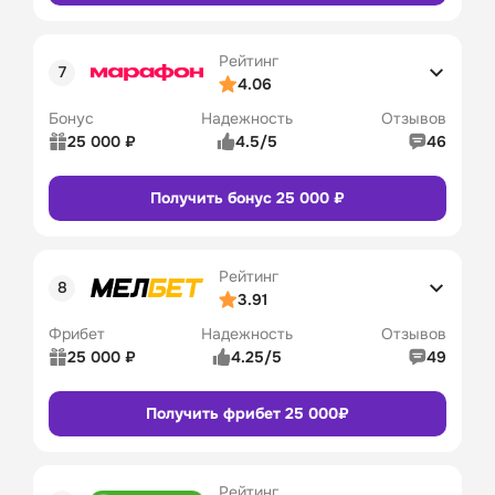
Коэффициенты
4/5
10
Линия в прематче
4/5
Рейтинг
Сайт
Приложение
Линия в лайве
4/5
4.06
Удобство платежей
4/5
Бонус
Надежность
Отзывов
Служба поддержки
4/5
25 000 ₽
4.5/5
46
Бонусы и акции
5/5
Рейтинг 
5/5
Получить бонус 25 000 ₽
пользователей
Бонусы
17
Коэффициенты
4/5
Сайт
Приложение
Линия в прематче
4/5
Рейтинг
Линия в лайве
4/5
3.91
Удобство платежей
4/5
Фрибет
Надежность
Отзывов
Служба поддержки
4/5
25 000 ₽
4.25/5
49
Бонусы и акции
4/5
Рейтинг 
5/5
Получить фрибет 25 000₽
пользователей
Промокод
Бонусы
Коэффициенты
4/5
15
Линия в прематче
4/5
Рейтинг