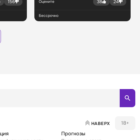
156
38
24
Оцените
Бессрочно
18+
НАВЕРХ
ция
Прогнозы