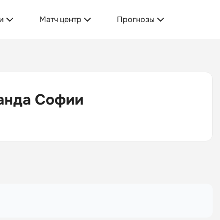
и
Матч центр
Прогнозы
анда Софии