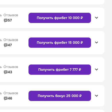
5/5
Линия в прематче
5/5
4/5
Служба поддержки
5/5
Сайт
Приложение
ь
Отзывов
Получить фрибет 10 000 ₽
57
4/5
Линия в прематче
4/5
4/5
Служба поддержки
4/5
Сайт
Приложение
ь
Отзывов
Получить фрибет 15 000 ₽
47
4/5
Линия в прематче
4/5
Сайт
Приложение
4/5
Служба поддержки
5/5
ь
Отзывов
Получить фрибет 7 777 ₽
43
4/5
Линия в прематче
4/5
Сайт
Приложение
4/5
Служба поддержки
4/5
ь
Отзывов
Получить бонус 25 000 ₽
46
4/5
Линия в прематче
4/5
Сайт
Приложение
4/5
Служба поддержки
4/5