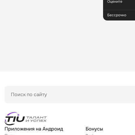
Оцените
Бессрочно
Поиск по матч-центру
Приложения на Андроид
Бонусы