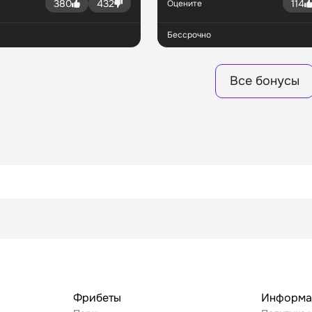
380
432
114
Оцените
Бессрочно
Все бонусы
Фрибеты
Информа