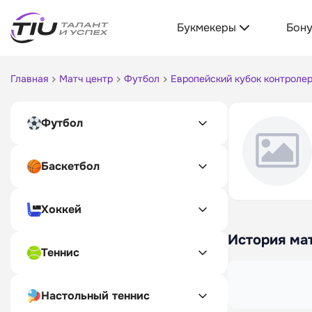
Букмекеры
Бон
Главная
Матч центр
Футбол
Европейский кубок контроле
Футбол
Баскетбол
Хоккей
История ма
Теннис
Настольный теннис