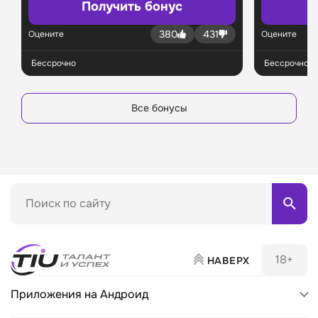
Получить бонус
П
380
431
Оцените
Оцените
Бессрочно
Бессрочно
Все бонусы
Поиск по матч-центру
18+
НАВЕРХ
Приложения на Андроид