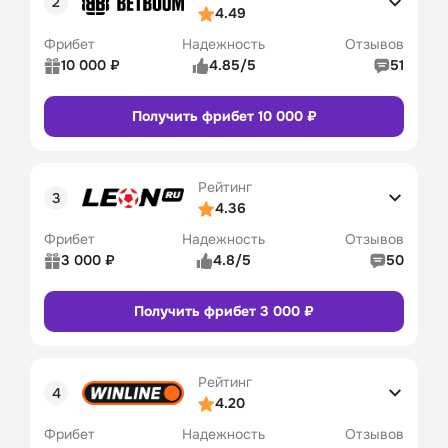
Линия в лайве
5/5
Букмекеры для ставок на киберспорт
НБА
НБА
Baltbet
4.49
Букмекеры для профессиональных игроков
Единая Лига ВТБ
Единая Лига ВТБ
24Бет
Удобство платежей
4/5
Фрибет
Надежность
Отзывов
Букмекеры для ставок на футбол
Евролига
Евролига
Служба поддержки
5/5
10 000 ₽
4.85/5
51
WNBA
WNBA
Бонусы и акции
5/5
Суперлига
Суперлига
Рейтинг 
5/5
Теннис
Теннис
Получить фрибет 10 000 ₽
пользователей
Промокод
Бонусы
US Open 2026 ATP
ATP
Коэффициенты
5/5
22
US Open 2026 WTA
WTA
Линия в прематче
4/5
Настольный теннис
Cincinnati ATP
Рейтинг
Линия в лайве
Сайт
Приложение
5/5
4.36
Cincinnati WTA
Челленджер
Удобство платежей
4/5
Настольный теннис
Лига Про
Фрибет
Надежность
Отзывов
Служба поддержки
4/5
Чемпионат мира
Setka Cup
3 000 ₽
4.8/5
50
Бонусы и акции
5/5
Волейбол
Кубок мира
Рейтинг 
5/5
Чемпионат Европы
Лига Наций
Получить фрибет 3 000 ₽
пользователей
Промокод
Бонусы
WTT Champions Yokohama, MS
Суперлига России
Коэффициенты
5/5
Киберспорт
42
WTT Champions Yokohama, WS
Линия в прематче
5/5
Europe Smash Sweden, WS
IEM Cologne
Рейтинг
Линия в лайве
Сайт
Приложение
3/5
Europe Smash Sweden, MS
The International
4.20
Волейбол
Удобство платежей
4/5
Фрибет
Надежность
Отзывов
Лига Наций
Служба поддержки
5/5